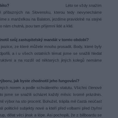
léto?
Léto se vždy snažím
ě příbuzných na Slovensku, kterou tedy nevynecháme
azíme s manželkou na Balaton, jezdíme pravidelně na stejné
 nám chutná, jsou tam příjemní lidé a klid.
dnotil svůj zastupitelský mandát v tomto období?
í pozice, ze které můžete mnoho prosadit. Body, které byly
ili, a i u všech ostatních témat jsme se snažili hledat
ruktivní a na rozdíl od některých jiných kolegů nemáme
výboru, jak byste zhodnotil jeho fungování?
ných norem a podle schváleného statutu. Všichni členové
sto jsme se snažili scházet každý měsíc kromě prázdnin.
nil výbor na sto procent. Bohužel, trápila mě častá neúčast
li politické subjekty nové a kteří před volbami před čtyřmi
stup, dělat věci jinak a lépe. Asi pochopili, že z billboardu se