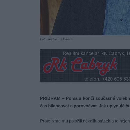
Foto: archiv J. Molnára
PŘÍBRAM – Pomalu končí současné volební 
čas bilancovat a porovnávat. Jak uplynulé čt
Proto jsme mu položili několik otázek a to ne