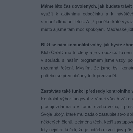
Máme léto čas dovolených, jak budete trávit 
využít k aktivnímu odpočinku a k návštěv
s manželkou ani letos. A již poněkolikáté vyr
místo a jsme tam moc spokojeni. Maďarské jídlo
Blíží se nám komunální volby, jak byste zho
Klub ČSSD má tři členy a je v opozici. To nen
v souladu s naším programem jsme vždy podpoř
rozumná řešení. Myslím, že jsme byli konst
potřebu se před občany tolik předvádět.
Zastáváte také funkci předsedy kontrolního 
Kontrolní výbor fungoval v rámci všech zákon
pracují zdarma a v rámci svého volna, i pře
Svoje úkoly, které mu zadalo zastupitelstvo spl
některých členů, zejména těch, kteří zastupova
lety nejvíce křičeli, že je potřeba zvolit jiný pří