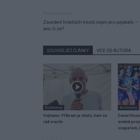
Předchozí článek
Zavedení hrdelních trestů nejen pro pejskaře –
ano či ne?
SOUVISEJÍCÍ ČLÁNKY
VÍCE OD AUTORA
Rozhovory
Rozhovory
Vojtaano: Příbram je místo, kam se
Daniel Ros
rád vracím
změnit pros
soupeřem, ř