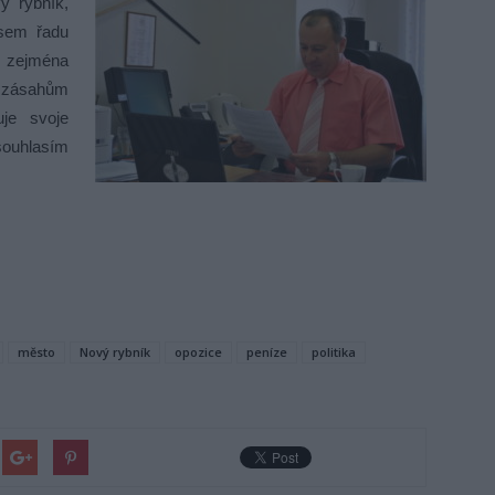
ý rybník,
jsem řadu
, zejména
k zásahům
je svoje
souhlasím
město
Nový rybník
opozice
peníze
politika