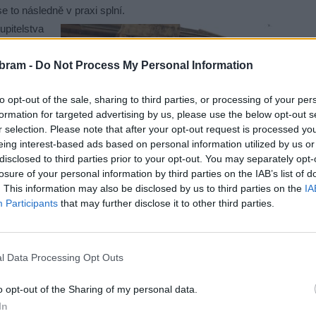
se to následně v praxi splní.
itelstva
noven plán
bram -
Do Not Process My Personal Information
dvanáct až
 zařízení
to opt-out of the sale, sharing to third parties, or processing of your per
rolovali
formation for targeted advertising by us, please use the below opt-out s
e dohody
r selection. Please note that after your opt-out request is processed y
 aktuální
eing interest-based ads based on personal information utilized by us or
é a až na
disclosed to third parties prior to your opt-out. You may separately opt-
losure of your personal information by third parties on the IAB’s list of
 fungoval
. This information may also be disclosed by us to third parties on the
IA
Participants
that may further disclose it to other third parties.
 na starosti školství, jak byste zhodnotil investice do
 tomto volebním období?
l Data Processing Opt Outs
slechl ze škol spíše stížnosti na omezení investic. Řešily
do škol je potřeba správně načasovat, být připraven na
o opt-out of the Sharing of my personal data.
yslím, že
In