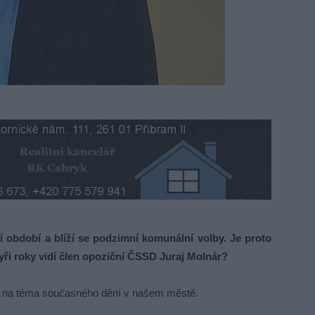
období a blíží se podzimní komunální volby. Je proto
yři roky vidí člen opoziční ČSSD Juraj Molnár?
jen na téma současného dění v našem městě.