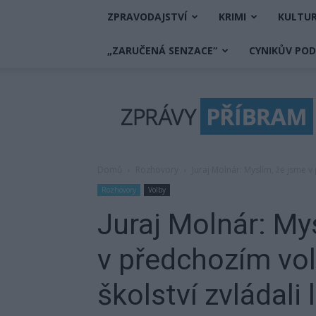
ZPRAVODAJSTVÍ
KRIMI
KULTU
„ZARUČENÁ SENZACE“
CYNIKŮV PO
Zprávy
Příbram
Domů
Rozhovory
Juraj Molnár: Myslím, že jsme 
Rozhovory
Volby
Juraj Molnár: My
v předchozím vo
školství zvládali 