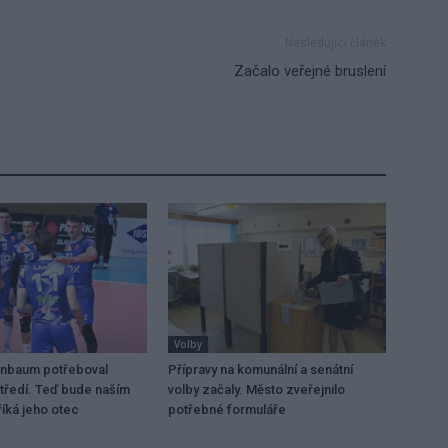
Následující článek
Začalo veřejné bruslení
Volby
enbaum potřeboval
Přípravy na komunální a senátní
tředí. Teď bude naším
volby začaly. Město zveřejnilo
íká jeho otec
potřebné formuláře