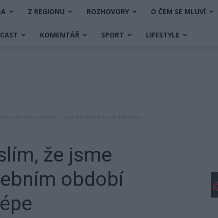
RA
Z REGIONU
ROZHOVORY
O ČEM SE MLUVÍ
DCAST
KOMENTÁŘ
SPORT
LIFESTYLE
v předchozím volebním období školství zvládali lépe
slím, že jsme
lebním období
lépe