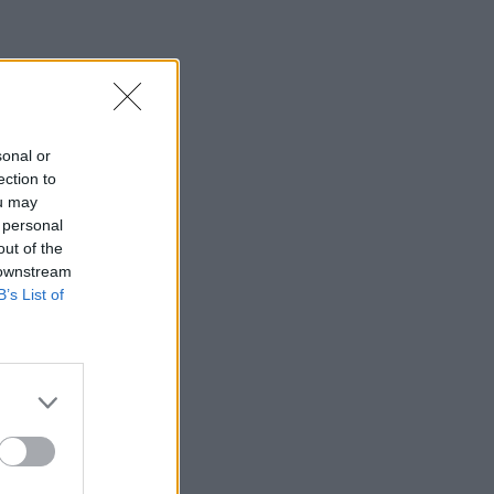
sonal or
ection to
ou may
 personal
out of the
 downstream
B’s List of