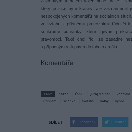
Zajímavým tématem voleb bude určitě i Nov
který je sice nyní krásný, ale zaznamenal 
nespokojených komentářů na sociálních sítích
ve vztahu k přísnému provoznímu řádu či 
soukromé ochranky, které zjevně překraču
pravomoci. Také chci říci, že zásadně ne
s případným vstupným do tohoto areálu.
Komentáře
TAGY
bazén
ČSSD
Juraj Molnár
kontrola
Příbram
skládka
školství
volby
výbor
SDÍLET
Facebook
Twitter