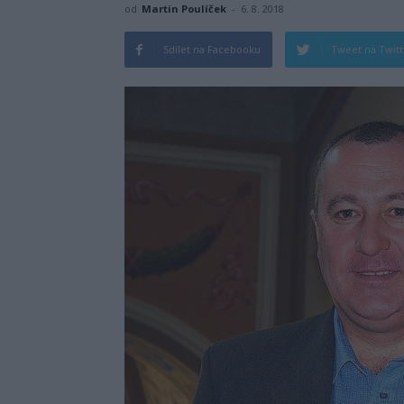
od
Martin Poulíček
-
6. 8. 2018
Sdílet na Facebooku
Tweet na Twit