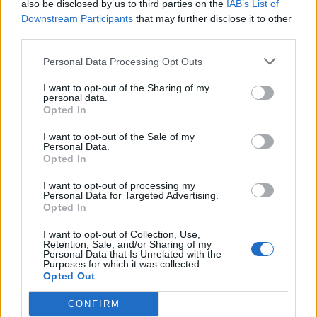
also be disclosed by us to third parties on the
IAB’s List of
Radek Ctibor
-
9. 6. 2026
0
Downstream Participants
that may further disclose it to other
third parties.
Slovanské tance oživí Dvořákův svět přímo na
Vysoké
Personal Data Processing Opt Outs
Radek Ctibor
-
7. 6. 2026
0
I want to opt-out of the Sharing of my
personal data.
Poklad z Hrachova odhaluje příběh doby
Opted In
třicetileté války
I want to opt-out of the Sale of my
Radek Ctibor
-
4. 6. 2026
0
Personal Data.
Opted In
Hudební festival Antonína Dvořáka uzavře
I want to opt-out of processing my
ročník třemi koncerty. Nabídne mladou hvězdu
Personal Data for Targeted Advertising.
i monumentální Stabat mater
Opted In
Radek Ctibor
-
2. 6. 2026
0
I want to opt-out of Collection, Use,
Retention, Sale, and/or Sharing of my
Personal Data that Is Unrelated with the
Zamilovaný Shakespeare míří do Příbrami.
Purposes for which it was collected.
Divadlo uvede romantickou komedii o lásce,
Opted Out
která inspirovala Romea a Julii
Radek Ctibor
-
1. 6. 2026
0
CONFIRM