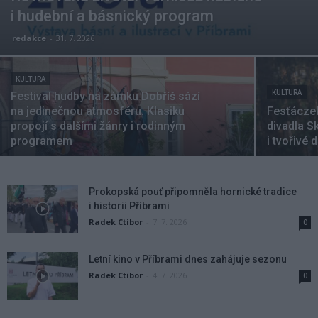
i hudební a básnický program
redakce
-
31. 7. 2026
KULTURA
KULTURA
Festival hudby na zámku Dobříš sází
na jedinečnou atmosféru. Klasiku
Fesťáczek
propojí s dalšími žánry i rodinným
divadla S
programem
i tvořivé d
Prokopská pouť připomněla hornické tradice
i historii Příbrami
Radek Ctibor
-
7. 7. 2026
0
Letní kino v Příbrami dnes zahájuje sezonu
Radek Ctibor
-
4. 7. 2026
0