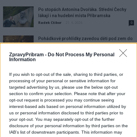
Po stopách Antonína Dvořáka. Střední Čechy
lákají i na hudební místa Příbramska
Radek Ctibor
-
21. 6. 2026
0
Pohádkové prohlídky zavedou děti pod zem do
světa havířů a permoníků
Radek Ctibor
-
18. 6. 2026
0
ZpravyPribram -
Do Not Process My Personal
Information
Zahradní slavnost ZUŠ nabídne koncert Circus
Problem i tvořivé odpoledne pro celou rodinu
If you wish to opt-out of the sale, sharing to third parties, or
Radek Ctibor
-
17. 6. 2026
processing of your personal or sensitive information for
0
targeted advertising by us, please use the below opt-out
section to confirm your selection. Please note that after your
Příbramské divadlo získá od kraje mimořádný
opt-out request is processed you may continue seeing
milion korun
interest-based ads based on personal information utilized by
Radek Ctibor
-
11. 6. 2026
0
us or personal information disclosed to third parties prior to
your opt-out. You may separately opt-out of the further
Festival Antonína Dvořáka uzavře v Příbrami
disclosure of your personal information by third parties on the
monumentální Stabat mater
IAB’s list of downstream participants. This information may