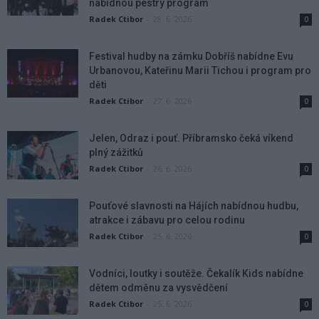
nabídnou pestrý program
Radek Ctibor
-
28. 6. 2026
0
Festival hudby na zámku Dobříš nabídne Evu
Urbanovou, Kateřinu Marii Tichou i program pro
děti
Radek Ctibor
-
27. 6. 2026
0
Jelen, Odraz i pouť. Příbramsko čeká víkend
plný zážitků
Radek Ctibor
-
26. 6. 2026
0
Pouťové slavnosti na Hájích nabídnou hudbu,
atrakce i zábavu pro celou rodinu
Radek Ctibor
-
25. 6. 2026
0
Vodníci, loutky i soutěže. Čekalík Kids nabídne
dětem odměnu za vysvědčení
Radek Ctibor
-
25. 6. 2026
0