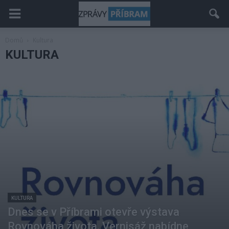
Domů
Kultura
KULTURA
KULTURA
Dnes se v Příbrami otevře výstava
Rovnováha života. Vernisáž nabídne