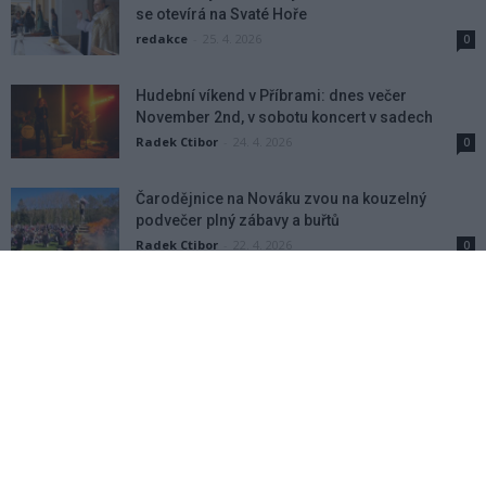
se otevírá na Svaté Hoře
redakce
-
25. 4. 2026
0
Hudební víkend v Příbrami: dnes večer
November 2nd, v sobotu koncert v sadech
Radek Ctibor
-
24. 4. 2026
0
Čarodějnice na Nováku zvou na kouzelný
podvečer plný zábavy a buřtů
Radek Ctibor
-
22. 4. 2026
0
Vzpomínky havířů ožijí, Hornické muzeum
připravilo na víkend program pro rodiny
Radek Ctibor
-
21. 4. 2026
0
Country bál v Tochovicích pomůže malému
Tomáškovi v boji s vážnou nemocí
Radek Ctibor
-
21. 4. 2026
0