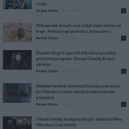
v Huti...
Radek Ctibor
-
18. 5. 2026
0
Příbramské divadlo má získat další milion od
kraje. Peníze mají pomoci s provozem i...
Radek Ctibor
-
15. 5. 2026
0
Divadlo Hogo Fogo v Drážkově už prodává
podzimní program. Dorazí Čenský, Kraus i
vánoční...
Radek Ctibor
-
9. 5. 2026
0
Hudební festival Antonína Dvořáka pokračuje.
Do Příbrami a okolí zamíří britská hvězda i
populární...
Radek Ctibor
-
8. 5. 2026
0
Filmaři hledají komparzisty pro natáčení filmu
Vlkodlaci II na Dobříši