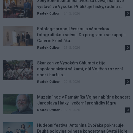
Ženy kolem Antonína Dvořáka ožívají na nové
výstavě ve Vysoké. Přibližuje lásky, rodinu i...
Radek Ctibor
-
24. 5. 2026
0
Fototage propojí českou a německou
fotografickou scénu. Do programu se zapojí i
Galerie Františka...
Radek Ctibor
-
21. 5. 2026
0
Skanzen ve Vysokém Chlumci ožije
napoleonskými válkami, důl Vojtěch rozezní
sbor i harfu s...
Radek Ctibor
-
20. 5. 2026
0
Muzejní noc v Památníku Vojna nabídne koncert
Jaroslava Hutky i večerní prohlídky lágru
Radek Ctibor
-
19. 5. 2026
0
Hudební festival Antonína Dvořáka pokračuje.
Druhá polovina přinese koncerty na Svaté Hoře,