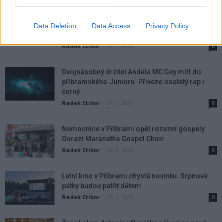
Rožmitálský zámek představí obrazy Ivana
Bukovského. Vernisáž doplní koncert i
Data Deletion
Data Access
Privacy Policy
fotografická výstava
Radek Ctibor
-
29. 5. 2026
0
Dvojnásobný držitel Anděla MC Gey míří do
příbramského Junioru. Přiveze osobitý rap i
černý...
Radek Ctibor
-
27. 5. 2026
0
Nemocnice v Příbrami opět rozezní gospely.
Dorazí Maranatha Gospel Choir
Radek Ctibor
-
26. 5. 2026
0
Letní kino v Příbrami chystá novinku. Srpnové
pátky budou patřit dětem
Radek Ctibor
-
25. 5. 2026
0