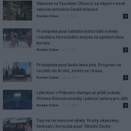
Skanzen ve Vysokém Chlumci se objeví v nové
vánoční pohádce České televize
Radek Ctibor
-
3. 7. 2026
0
Prokopská pouť nabídne historické scénky
i návštěvu Hornického muzea za symbolickou
korunu
Radek Ctibor
-
2. 7. 2026
0
Prokopská pouť bude letos jiná. Program se
rozdělí do tří dnů, změní se i trasa...
Radek Ctibor
-
30. 6. 2026
0
Letní kino v Příbrami startuje už příští sobotu.
Přinese filmové novinky i páteční večery pro děti
Radek Ctibor
-
29. 6. 2026
0
Tipy na červencové výlety: Hrady, skanzeny,
festivaly i hornická pouť. Střední Čechy