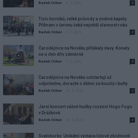
Radek Ctibor
-
8. 5. 2026
0
Tisíc horníků, velké průvody a známé kapely.
Příbram v červnu čeká největší slavnost roku
Radek Ctibor
-
5. 5. 2026
0
Čarodějnice na Nováku přilákaly davy. Konaly
se o den dřív záměrně
Radek Ctibor
-
1. 5. 2026
0
Čarodějnice na Nováku odstartují už
odpoledne, dorazte s dětmi za kouzly i buřty
Radek Ctibor
-
29. 4. 2026
0
Jarní koncert vážné hudby rozezní Hogo Fogo
v Drážkově
Radek Ctibor
-
26. 4. 2026
0
Svatohorky: Unikátní výstava lidové zbožnosti