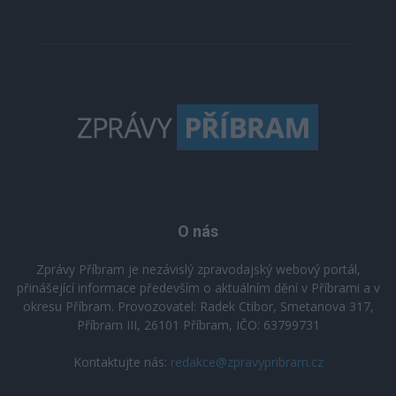
O nás
Zprávy Příbram je nezávislý zpravodajský webový portál,
přinášející informace především o aktuálním dění v Příbrami a v
okresu Příbram. Provozovatel: Radek Ctibor, Smetanova 317,
Příbram III, 26101 Příbram, IČO: 63799731
Kontaktujte nás:
redakce@zpravypribram.cz