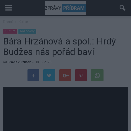
Domů
Kultura
Kultura
Rozhovory
Bára Hrzánová a spol.: Hrdý
Budžes nás pořád baví
od
Radek Ctibor
-
18. 5. 2025