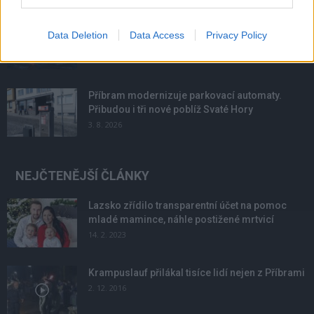
Většina koupališť na Příbramsku nabízí výborné
Data Deletion
Data Access
Privacy Policy
podmínky. Horší voda je jen...
4. 8. 2026
Příbram modernizuje parkovací automaty.
Přibudou i tři nové poblíž Svaté Hory
3. 8. 2026
NEJČTENĚJŠÍ ČLÁNKY
Lazsko zřídilo transparentní účet na pomoc
mladé mamince, náhle postižené mrtvicí
14. 2. 2023
Krampuslauf přilákal tisíce lidí nejen z Příbrami
2. 12. 2016