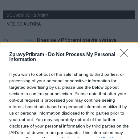
SOUVISEJÍCÍ ČLÁNKY
VÍCE OD AUTORA
Dnes se v Příbrami otevře výstava
Rovnováha života. Vernisáž nabídne
i hudební a básnický program
ZpravyPribram -
Do Not Process My Personal
Kultura
Information
Festival hudby na zámku Dobříš sází na
If you wish to opt-out of the sale, sharing to third parties, or
jedinečnou atmosféru. Klasiku propojí
processing of your personal or sensitive information for
s dalšími žánry i rodinným programem
Dobříšsko
targeted advertising by us, please use the below opt-out
section to confirm your selection. Please note that after your
Fesťáczek Presents poprvé míří do
opt-out request is processed you may continue seeing
Lesního divadla Skalka. Nabídne hudbu,
interest-based ads based on personal information utilized by
divadlo i tvořivé dílny
us or personal information disclosed to third parties prior to
Kultura
your opt-out. You may separately opt-out of the further
disclosure of your personal information by third parties on the
IAB’s list of downstream participants. This information may