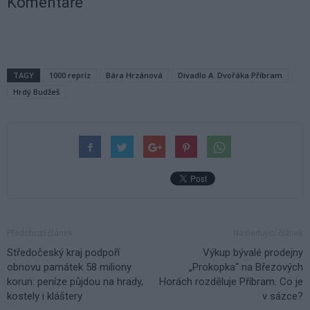
Komentáře
TAGY
1000 repríz
Bára Hrzánová
Divadlo A. Dvořáka Příbram
Hrdý Budžeš
Předchozí článek
Následující článek
Středočeský kraj podpoří
Výkup bývalé prodejny
obnovu památek 58 miliony
„Prokopka“ na Březových
korun: peníze půjdou na hrady,
Horách rozděluje Příbram. Co je
kostely i kláštery
v sázce?