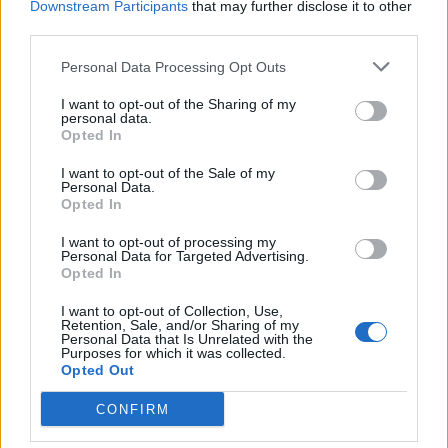
Radek Ctibor
-
17. 6. 2025
Downstream Participants
that may further disclose it to other
0
third parties.
Hvožďany a Petrovice bodovaly v soutěži „My
Personal Data Processing Opt Outs
třídíme nejlépe 2024“
Radek Ctibor
-
17. 5. 2025
0
I want to opt-out of the Sharing of my
personal data.
Opted In
V Rožmitále vznikne nový pavilon pro seniory.
Kraj investuje téměř 115 milionů
I want to opt-out of the Sale of my
Personal Data.
Radek Ctibor
-
5. 5. 2025
0
Opted In
I want to opt-out of processing my
Rožmitálští hasiči se těší na novou cisternu
Personal Data for Targeted Advertising.
Radek Ctibor
-
27. 4. 2025
0
Opted In
I want to opt-out of Collection, Use,
Retention, Sale, and/or Sharing of my
Personal Data that Is Unrelated with the
Kovářské kladivo opět dunělo v Rožmitále
Purposes for which it was collected.
Radek Ctibor
-
26. 4. 2025
0
Opted Out
CONFIRM
Ve jménu svobody: Mladí z Rožmitálu