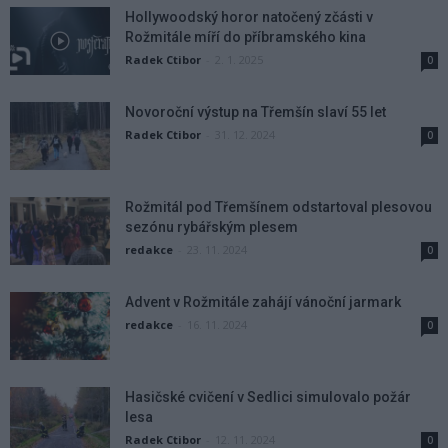
Hollywoodský horor natočený zčásti v
Rožmitále míří do příbramského kina
Radek Ctibor
-
2. 1. 2025
0
Novoroční výstup na Třemšín slaví 55 let
Radek Ctibor
-
31. 12. 2024
0
Rožmitál pod Třemšínem odstartoval plesovou
sezónu rybářským plesem
redakce
-
23. 11. 2024
0
Advent v Rožmitále zahájí vánoční jarmark
redakce
-
16. 11. 2024
0
Hasičské cvičení v Sedlici simulovalo požár
lesa
Radek Ctibor
-
12. 11. 2024
0