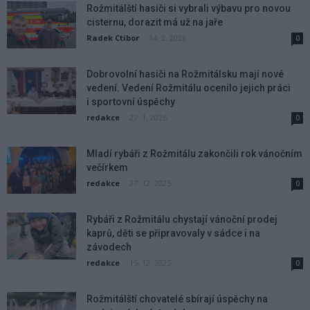
Rožmitálští hasiči si vybrali výbavu pro novou
cisternu, dorazit má už na jaře
Radek Ctibor
-
14. 2. 2026
0
Dobrovolní hasiči na Rožmitálsku mají nové
vedení. Vedení Rožmitálu ocenilo jejich práci
i sportovní úspěchy
redakce
-
27. 1. 2026
0
Mladí rybáři z Rožmitálu zakončili rok vánočním
večírkem
redakce
-
27. 12. 2025
0
Rybáři z Rožmitálu chystají vánoční prodej
kaprů, děti se připravovaly v sádce i na
závodech
redakce
-
15. 12. 2025
0
Rožmitálští chovatelé sbírají úspěchy na