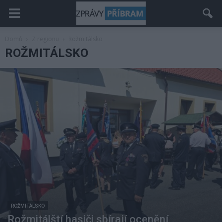
Domů
Z regionu
Rožmitálsko
ROŽMITÁLSKO
ROŽMITÁLSKO
Rožmitálští hasiči sbírají ocenění