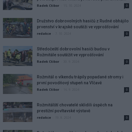
Radek Ctibor
-
15. 10. 2024
0
Družstvo dobrovolných hasičů z Rudné obhájilo
prvenství v krajské soutěži ve vyprošťování
redakce
-
7. 10. 2024
0
Středočeští dobrovolní hasiči budou v
Rožmitále soutěžit ve vyprošťování
Radek Ctibor
-
30. 9. 2024
0
Rožmitál o víkendu trápily popadané stromy i
první povodňový stupeň na Vlčavě
Radek Ctibor
-
16. 9. 2024
0
Rožmitálští chovatelé sklidili úspěch na
prestižní povltavské výstavě
redakce
-
19. 8. 2024
0