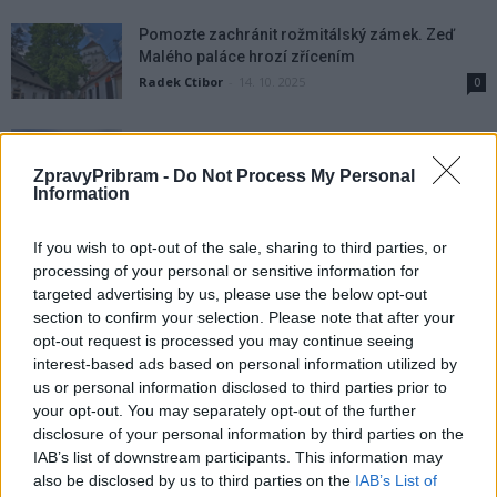
Pomozte zachránit rožmitálský zámek. Zeď
Malého paláce hrozí zřícením
Radek Ctibor
-
14. 10. 2025
0
Rožmitál pod Třemšínem zve na oslavy výročí
města i hasičů
ZpravyPribram -
Do Not Process My Personal
Radek Ctibor
-
3. 9. 2025
0
Information
Swingové odpoledne uzavře výstavu o hrdinech
If you wish to opt-out of the sale, sharing to third parties, or
z Rožmitálska
processing of your personal or sensitive information for
Radek Ctibor
-
23. 8. 2025
0
targeted advertising by us, please use the below opt-out
section to confirm your selection. Please note that after your
opt-out request is processed you may continue seeing
Výstava drobného zvířectva v Počáplech zve
interest-based ads based on personal information utilized by
chovatele i veřejnost
us or personal information disclosed to third parties prior to
Radek Ctibor
-
16. 8. 2025
0
your opt-out. You may separately opt-out of the further
disclosure of your personal information by third parties on the
„Poslední cesta královny“ přináší dosud
IAB’s list of downstream participants. This information may
neznámé informace o Johaně z Rožmitálu
also be disclosed by us to third parties on the
IAB’s List of