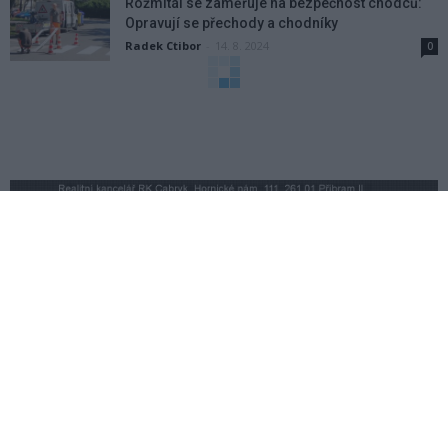
Rožmitál se zaměřuje na bezpečnost chodců:
Opravují se přechody a chodníky
Radek Ctibor
-
14. 8. 2024
0
NOVINKY