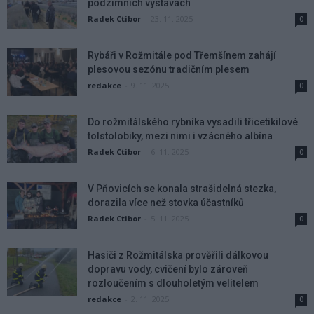
podzimních výstavách
Radek Ctibor
-
23. 11. 2025
0
Rybáři v Rožmitále pod Třemšínem zahájí
plesovou sezónu tradičním plesem
redakce
-
9. 11. 2025
0
Do rožmitálského rybníka vysadili třicetikilové
tolstolobiky, mezi nimi i vzácného albína
Radek Ctibor
-
6. 11. 2025
0
V Pňovicích se konala strašidelná stezka,
dorazila více než stovka účastníků
Radek Ctibor
-
5. 11. 2025
0
Hasiči z Rožmitálska prověřili dálkovou
dopravu vody, cvičení bylo zároveň
rozloučením s dlouholetým velitelem
redakce
-
2. 11. 2025
0