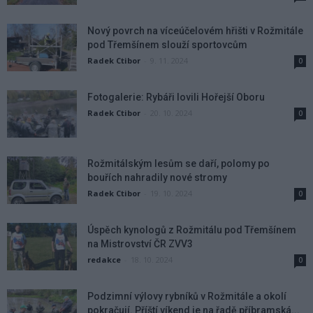
Nový povrch na víceúčelovém hřišti v Rožmitále
pod Třemšínem slouží sportovcům
Radek Ctibor
-
9. 11. 2024
0
Fotogalerie: Rybáři lovili Hořejší Oboru
Radek Ctibor
-
20. 10. 2024
0
Rožmitálským lesům se daří, polomy po
bouřích nahradily nové stromy
Radek Ctibor
-
19. 10. 2024
0
Úspěch kynologů z Rožmitálu pod Třemšínem
na Mistrovství ČR ZVV3
redakce
-
18. 10. 2024
0
Podzimní výlovy rybníků v Rožmitále a okolí
pokračují. Příští víkend je na řadě příbramská...