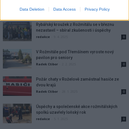
připomínají hrdiny, na které se zapomnělo
Data Deletion
Data Access
Privacy Policy
Radek Ctibor
-
10. 4. 2025
0
Rybářský kroužek z Rožmitálu se v březnu
nezastavil – sbíral zkušenosti i úspěchy
redakce
-
9. 4. 2025
0
V Rožmitále pod Třemšínem vyroste nový
pavilon pro seniory
Radek Ctibor
-
2. 2. 2025
0
Požár chaty v Roželově zaměstnal hasiče ze
dvou krajů
Radek Ctibor
-
28. 1. 2025
0
Úspěchy a společenské akce rožmitálských
spolků uzavřely loňský rok
redakce
-
5. 1. 2025
0