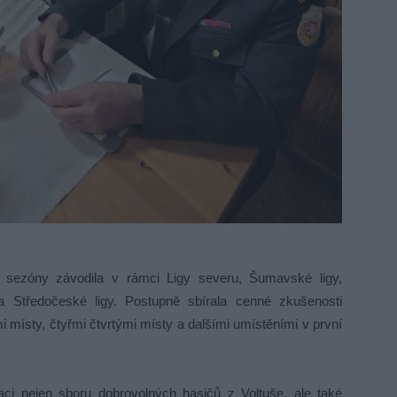
 sezóny závodila v rámci Ligy severu, Šumavské ligy,
a Středočeské ligy. Postupně sbírala cenné zkušenosti
mi místy, čtyřmi čtvrtými místy a dalšími umístěními v první
ci nejen sboru dobrovolných hasičů z Voltuše, ale také