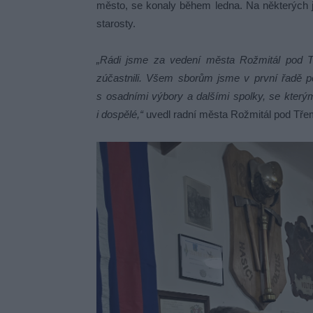
město, se konaly během ledna. Na některých j
starosty.
„Rádi jsme za vedení města Rožmitál pod T
zúčastnili. Všem sborům jsme v první řadě po
s osadními výbory a dalšími spolky, se kterým
i dospělé,“
uvedl radní města Rožmitál pod Tře