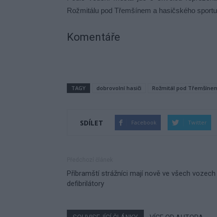
Rožmitálu pod Třemšínem a hasičského sportu
Komentáře
TAGY
dobrovolní hasiči
Rožmitál pod Třemšíne
SDÍLET
Facebook
Twitter
Předchozí článek
Příbramští strážníci mají nově ve všech vozech
defibrilátory