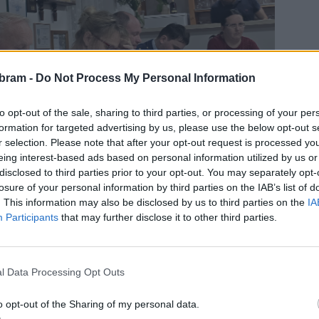
bram -
Do Not Process My Personal Information
to opt-out of the sale, sharing to third parties, or processing of your per
formation for targeted advertising by us, please use the below opt-out s
r selection. Please note that after your opt-out request is processed y
eing interest-based ads based on personal information utilized by us or
disclosed to third parties prior to your opt-out. You may separately opt-
losure of your personal information by third parties on the IAB’s list of
. This information may also be disclosed by us to third parties on the
IA
Participants
that may further disclose it to other third parties.
l Data Processing Opt Outs
ílnou součástí života obcí i samotného Rožmitálu. Radnice
o opt-out of the Sharing of my personal data.
 do budoucna a chce v nastavené spolupráci a podpoře