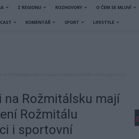
RA
Z REGIONU
ROZHOVORY
O ČEM SE MLUVÍ
DCAST
KOMENTÁŘ
SPORT
LIFESTYLE
i na Rožmitálsku mají nové vedení. Vedení Rožmitálu ocenilo jejich práci...
i na Rožmitálsku mají
ení Rožmitálu
ci i sportovní