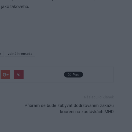
 jako takového.
m
valná hromada
Následující článek
Příbram se bude zabývat dodržováním zákazu
kouření na zastávkách MHD