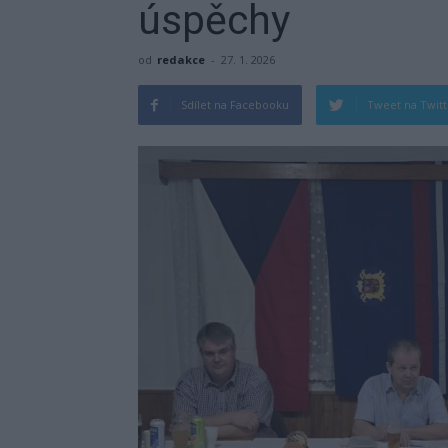
úspěchy
od
redakce
-
27. 1. 2026
Sdílet na Facebooku
Tweet na Twit