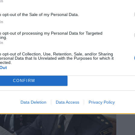
In
o opt-out of the Sale of my Personal Data.
In
 slečně Veronice Beranové ze Sboru dobrovolných hasičů
ných úspěchů v hasičském sportu TFA (Toughest Firefighter
to opt-out of processing my Personal Data for Targeted
ing.
které simulují reálnou práci hasičů při zásahu a prověřují
In
pletní zásahové výstroji s dýchacím přístrojem.
o opt-out of Collection, Use, Retention, Sale, and/or Sharing
ersonal Data that Is Unrelated with the Purposes for which it
lected.
Out
CONFIRM
Data Deletion
Data Access
Privacy Policy