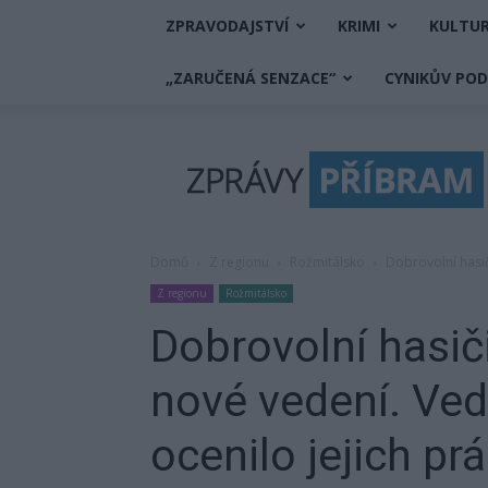
ZPRAVODAJSTVÍ
KRIMI
KULTU
„ZARUČENÁ SENZACE“
CYNIKŮV PO
Zprávy
Příbram
Domů
Z regionu
Rožmitálsko
Dobrovolní hasič
Z regionu
Rožmitálsko
Dobrovolní hasič
nové vedení. Ved
ocenilo jejich prá