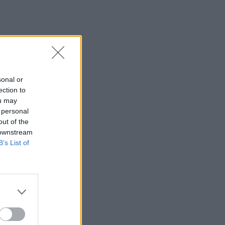
sonal or
ection to
ou may
 personal
out of the
 downstream
B’s List of