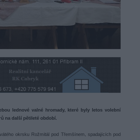
ebou lednové valné hromady, které byly letos volební
ů na další pětileté období.
vátého okrsku Rožmitál pod Třemšínem, spadajících pod