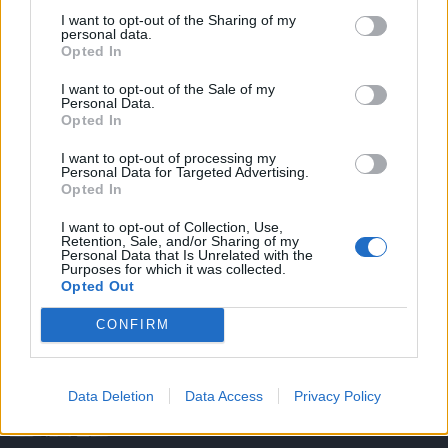
I want to opt-out of the Sharing of my
personal data.
Opted In
I want to opt-out of the Sale of my
Personal Data.
Opted In
NOVINKY
I want to opt-out of processing my
Personal Data for Targeted Advertising.
Obděnice vzpomínaly na filmovou legendu
Opted In
6. 8. 2026
I want to opt-out of Collection, Use,
Retention, Sale, and/or Sharing of my
Personal Data that Is Unrelated with the
Purposes for which it was collected.
Většina koupališť na Příbramsku nabízí výborné
Opted Out
podmínky. Horší voda je jen...
4. 8. 2026
CONFIRM
Příbram modernizuje parkovací automaty.
Data Deletion
Data Access
Privacy Policy
Přibudou i tři nové poblíž Svaté Hory
3. 8. 2026