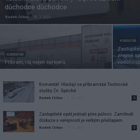
důchodce důchodce
Radek Ctibor
-
18. 7. 2025
KOMENTÁŘ
Zastupite
zřejmě sp
KOMENTÁŘ
Příbram, ráj nejen sprejerů
vodohosp
Komentář: Hledají se příbramské Technické
služby Zn: Spěchá
Radek Ctibor
-
2. 12. 2023
0
Zastupitelé opět jednali přes půlnoc. Zamítnutí
diskuze s veřejností je velkým přešlapem
Radek Ctibor
-
12. 9. 2023
0