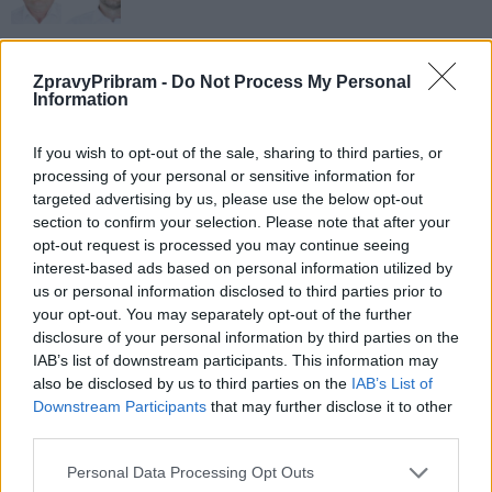
Město představilo nový klip, jenž má do
ZpravyPribram -
Do Not Process My Personal
Příbrami nalákat turisty
Information
Radek Ctibor
-
14. 4. 2023
0
If you wish to opt-out of the sale, sharing to third parties, or
KOMENTÁŘ: Šance po volbách slibovala
processing of your personal or sensitive information for
setkávání s voliči. O první nebyl zájem, další už
targeted advertising by us, please use the below opt-out
nebyla
section to confirm your selection. Please note that after your
Radek Ctibor
-
24. 2. 2023
0
opt-out request is processed you may continue seeing
interest-based ads based on personal information utilized by
us or personal information disclosed to third parties prior to
your opt-out. You may separately opt-out of the further
disclosure of your personal information by third parties on the
IAB’s list of downstream participants. This information may
also be disclosed by us to third parties on the
IAB’s List of
Downstream Participants
that may further disclose it to other
third parties.
Personal Data Processing Opt Outs