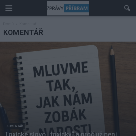
Domů
Komentář
KOMENTÁŘ
KOMENTÁŘ
Toxické slovo „toxický“ a proč už není