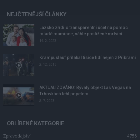
NEJČTENĚJŠÍ ČLÁNKY
Lazsko zřídilo transparentní účet na pomoc
mladé mamince, náhle postižené mrtvicí
14. 2. 2023
Krampuslauf přilákal tisíce lidí nejen z Příbrami
2. 12. 2016
AKTUALIZOVÁNO: Bývalý objekt Las Vegas na
Trhovkách lehl popelem
8. 7. 2023
OBLÍBENÉ KATEGORIE
Zpravodajství
4756