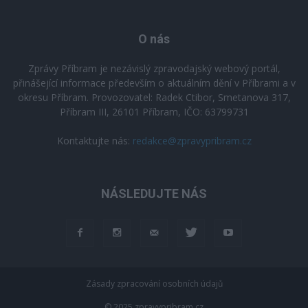
O nás
Zprávy Příbram je nezávislý zpravodajský webový portál,
přinášející informace především o aktuálním dění v Příbrami a v
okresu Příbram. Provozovatel: Radek Ctibor, Smetanova 317,
Příbram III, 26101 Příbram, IČO: 63799731
Kontaktujte nás:
redakce@zpravypribram.cz
NÁSLEDUJTE NÁS
Zásady zpracování osobních údajů
© 2025 zpravypribram.cz