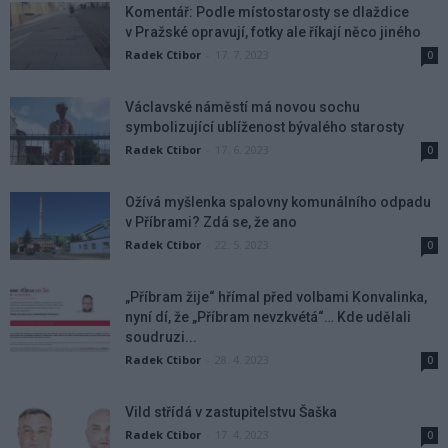
Komentář: Podle místostarosty se dlaždice
v Pražské opravují, fotky ale říkají něco jiného
Radek Ctibor
-
17. 7. 2023
0
Václavské náměstí má novou sochu
symbolizující ublíženost bývalého starosty
Radek Ctibor
-
17. 6. 2023
0
Ožívá myšlenka spalovny komunálního odpadu
v Příbrami? Zdá se, že ano
Radek Ctibor
-
22. 5. 2023
0
„Příbram žije“ hřímal před volbami Konvalinka,
nyní dí, že „Příbram nevzkvétá“… Kde udělali
soudruzi...
Radek Ctibor
-
28. 4. 2023
0
Vild střídá v zastupitelstvu Šaška
Radek Ctibor
-
17. 4. 2023
0