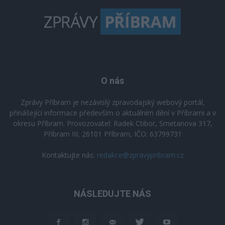
O nás
Zprávy Příbram je nezávislý zpravodajský webový portál,
přinášející informace především o aktuálním dění v Příbrami a v
okresu Příbram. Provozovatel: Radek Ctibor, Smetanova 317,
Příbram III, 26101 Příbram, IČO: 63799731
Kontaktujte nás:
redakce@zpravypribram.cz
NÁSLEDUJTE NÁS