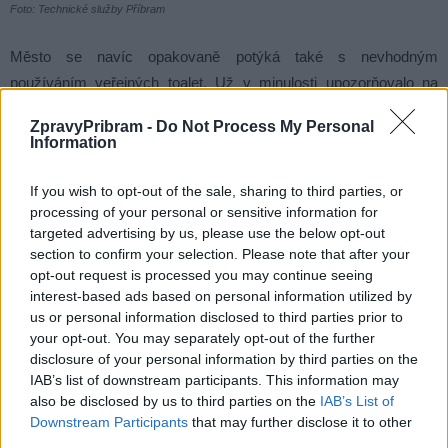
Foto: Technické služby Příbram
Město se navíc opakovaně potýká také s nevhodným
používáním veřejných toalet. Už v minulosti upozorňovalo na
nepořádek, znečišťování zařízení a chování některých
ZpravyPribram -
Do Not Process My Personal
návštěvníků, které zvyšuje náklady na údržbu a opravy.
Information
Případ poškozeného čerpadla tak není jen příběhem jedné
If you wish to opt-out of the sale, sharing to third parties, or
processing of your personal or sensitive information for
technické závady. Navazuje na sérii
událostí
, které ukazují, že
targeted advertising by us, please use the below opt-out
veřejný majetek v Příbrami se stále stává terčem
vandalů
nebo
section to confirm your selection. Please note that after your
doplácí na nezodpovědné chování části uživatelů. Veřejné toalety
opt-out request is processed you may continue seeing
na Dvořákově nábřeží jsou sice opět v provozu, otázkou ale
interest-based ads based on personal information utilized by
zůstává, jak dlouho vydrží bez dalšího
poškození
.
us or personal information disclosed to third parties prior to
your opt-out. You may separately opt-out of the further
disclosure of your personal information by third parties on the
Komentáře
IAB’s list of downstream participants. This information may
also be disclosed by us to third parties on the
IAB’s List of
Downstream Participants
that may further disclose it to other
third parties.