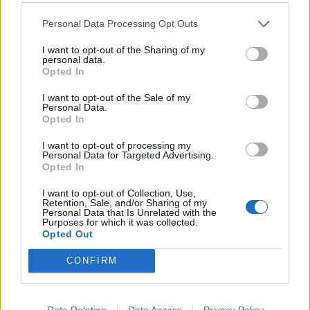
TAGY
čerpadlo
Dvořákovo nábřeží
Příbram
problém
Personal Data Processing Opt Outs
vandalismus
WC
I want to opt-out of the Sharing of my
personal data.
Opted In
I want to opt-out of the Sale of my
Personal Data.
Opted In
I want to opt-out of processing my
Personal Data for Targeted Advertising.
Opted In
Předchozí článek
Následující článek
I want to opt-out of Collection, Use,
Jiráskovy sady září novotou.
Policie radí před prázdninami:
Retention, Sale, and/or Sharing of my
Minutky z radnice zvou i na
Zabezpečte své domovy proti
Personal Data that Is Unrelated with the
Purposes for which it was collected.
bohatý závěr června
zlodějům
Opted Out
CONFIRM
SOUVISEJÍCÍ ČLÁNKY
VÍCE OD AUTORA
Data Deletion
Data Access
Privacy Policy