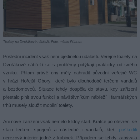
Toalety na Dvořákově nábřeží. Foto: město Příbram
Poslední incident však není ojedinělou událostí. Veřejné toalety na
Dvořákově nábřeží se s problémy potýkají prakticky od svého
vzniku. Přitom právě ony měly nahradit původní veřejné WC
v hrázi Hořejší Obory, které bylo dlouhodobě terčem vandalů
a bezdomovců. Situace tehdy dospěla do stavu, kdy zařízení
přestalo plnit svou funkci a návštěvníkům nábřeží i farmářských
trhů musely sloužit mobilní toalety.
Ani nové zařízení však nemělo klidný start. Krátce po otevření se
stalo terčem sprejerů a následně i vandalů, kteří
poškodili
nerezový interiér jedné z kabinek. Případem se tehdy zabývala