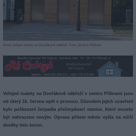
Nové veřejné toalety na Dvořákově nábřeží. Foto: Zprávy Příbram
Veřejné toalety na Dvořákově nábřeží v centru Příbrami jsou
od úterý 16. června opět v provozu. Důvodem jejich uzavření
bylo poškození čerpadla přečerpávací stanice, které muselo
být nahrazeno novým. Oprava přitom město vyšla na nižší
desítky tisíc korun.