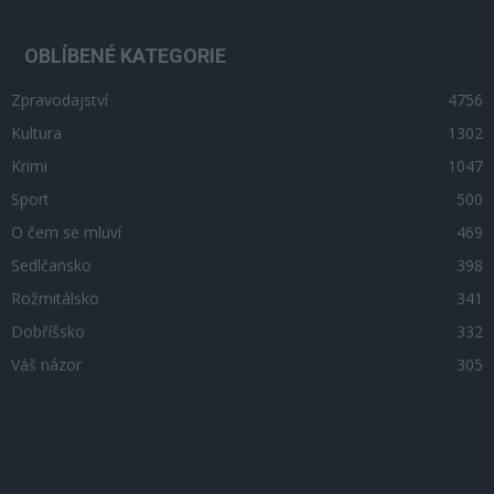
OBLÍBENÉ KATEGORIE
Zpravodajství
4756
Kultura
1302
Krimi
1047
Sport
500
O čem se mluví
469
Sedlčansko
398
Rožmitálsko
341
Dobříšsko
332
Váš názor
305