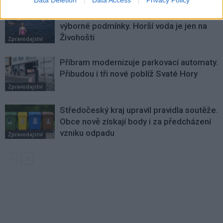
Většina koupališť na Příbramsku nabízí
výborné podmínky. Horší voda je jen na
Živohošti
Zpravodajství
Příbram modernizuje parkovací automaty.
Přibudou i tři nové poblíž Svaté Hory
Zpravodajství
Středočeský kraj upravil pravidla soutěže.
Obce nově získají body i za předcházení
vzniku odpadu
Zpravodajství