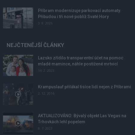
Příbram modernizuje parkovací automaty.
Přibudou i tři nové poblíž Svaté Hory
3. 8. 2026
NEJČTENĚJŠÍ ČLÁNKY
Lazsko zřídilo transparentní účet na pomoc
mladé mamince, náhle postižené mrtvicí
14. 2. 2023
Krampuslauf přilákal tisíce lidí nejen z Příbrami
2. 12. 2016
AKTUALIZOVÁNO: Bývalý objekt Las Vegas na
Trhovkách lehl popelem
8. 7. 2023