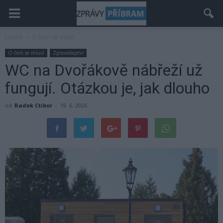
Domů
O čem se mluví
O čem se mluví
Zpravodajství
WC na Dvořákově nábřeží už
fungují. Otázkou je, jak dlouho
od
Radek Ctibor
-
19. 6. 2026