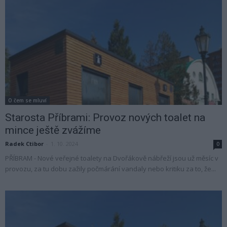
O čem se mluví
Starosta Příbrami: Provoz nových toalet na
mince ještě zvážíme
Radek Ctibor
-
1. 10. 2024
0
PŘÍBRAM - Nové veřejné toalety na Dvořákově nábřeží jsou už měsíc v
provozu, za tu dobu zažily počmárání vandaly nebo kritiku za to, že...