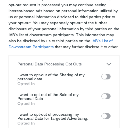
Radek Ctibor
-
9. 6. 2021
0
opt-out request is processed you may continue seeing
PŘÍBRAM - Před časem se na Facebooku objevil příspěvek o
interest-based ads based on personal information utilized by
neutěšeném stavu veřejných toalet v hrázi na Dvořákově nábřeží.
us or personal information disclosed to third parties prior to
Jejich vybavení ničili především bezdomovci,...
your opt-out. You may separately opt-out of the further
disclosure of your personal information by third parties on the
IAB’s list of downstream participants. This information may
also be disclosed by us to third parties on the
IAB’s List of
Downstream Participants
that may further disclose it to other
third parties.
Personal Data Processing Opt Outs
I want to opt-out of the Sharing of my
personal data.
Opted In
Sedlčansko
I want to opt-out of the Sale of my
Personal Data.
„Chytré“ WC v Sedlčanech se bude stěhovat
Opted In
Radek Ctibor
-
28. 2. 2021
0
I want to opt-out of processing my
SEDLČANY – Před dvěma lety bylo do provozu v Sedlčanech uvedeno
Personal Data for Targeted Advertising.
tzv "chytré WC", které veřejnost najde poblíž sportovního hřiště za
Opted In