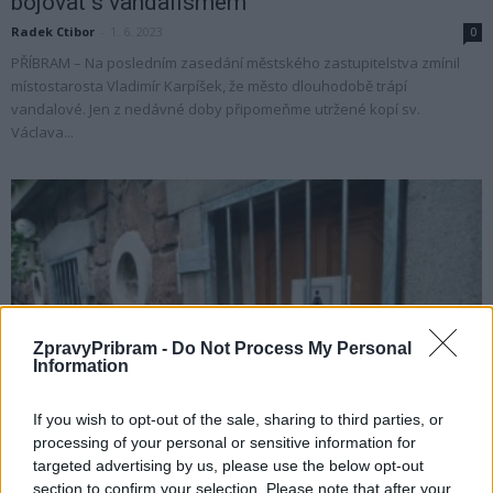
bojovat s vandalismem
Radek Ctibor
-
1. 6. 2023
0
PŘÍBRAM – Na posledním zasedání městského zastupitelstva zmínil
místostarosta Vladimír Karpíšek, že město dlouhodobě trápí
vandalové. Jen z nedávné doby připomeňme utržené kopí sv.
Václava...
ZpravyPribram -
Do Not Process My Personal
Information
O čem se mluví
If you wish to opt-out of the sale, sharing to third parties, or
WC na Dvořákově nábřeží pod útoky
processing of your personal or sensitive information for
bezdomovců. Lidem i trhovcům musí stačit...
targeted advertising by us, please use the below opt-out
section to confirm your selection. Please note that after your