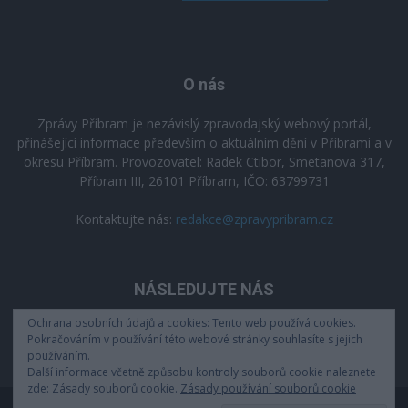
O nás
Zprávy Příbram je nezávislý zpravodajský webový portál,
přinášející informace především o aktuálním dění v Příbrami a v
okresu Příbram. Provozovatel: Radek Ctibor, Smetanova 317,
Příbram III, 26101 Příbram, IČO: 63799731
Kontaktujte nás:
redakce@zpravypribram.cz
NÁSLEDUJTE NÁS
Ochrana osobních údajů a cookies: Tento web používá cookies.
Pokračováním v používání této webové stránky souhlasíte s jejich
používáním.
Další informace včetně způsobu kontroly souborů cookie naleznete
zde: Zásady souborů cookie.
Zásady používání souborů cookie