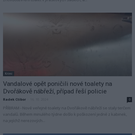
Krimi
Vandalové opět poničili nové toalety na
Dvořákově nábřeží, případ řeší policie
Radek Ctibor
-
16. 10. 2024
0
PŘÍBRAM - Nové veřejné toalety na Dvořákově nábřeží se staly terčem
vandalů. Během minulého týdne došlo k poškození jedné z kabinek,
na jejíchž nerezových...