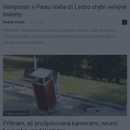
Veřejnosti v Parku Valle di Ledro chybí veřejné
toalety
Radek Ctibor
-
17. 8. 2023
0
PŘÍBRAM – Nedávno si v reakci na článek o Parku Valle di Ledro u
Čekalíkovského rybníku část příbramské veřejnosti stěžovala na
několik nedostatků této...
O čem se mluví
Příbram, ač prošpikovaná kamerami, neumí