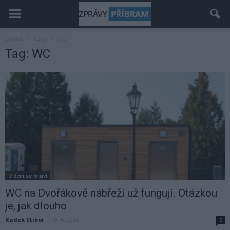
Domů
Tagy
WC
Tag: WC
O čem se mluví
WC na Dvořákově nábřeží už fungují. Otázkou
je, jak dlouho
Radek Ctibor
-
19. 6. 2026
0