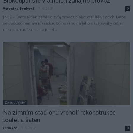
Biokoupaliště v Jincích zahájilo provoz
Veronika Bonková
-
7. 6. 2018
0
JINCE – Tento týden zahájilo svůj provoz biokoupaliště v Jincích. Letos
se dočkalo nemalé investice. Co nového na jeho návštěvníky čeká,
nám prozradil starosta Josef...
Zpravodajství
Na zimním stadionu vrcholí rekonstrukce
toalet a šaten
redakce
-
5. 8. 2017
0