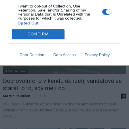
gymnáziem. Radnice ale...
I want to opt-out of Collection, Use,
Retention, Sale, and/or Sharing of my
Personal Data that Is Unrelated with the
Purposes for which it was collected.
Opted Out
CONFIRM
Data Deletion
Data Access
Privacy Policy
O čem se mluví
Dobrovolníci o víkendu uklízeli, vandalové se
starali o to, aby měli co…
Martin Poulíček
-
23. 9. 2019
0
PŘÍBRAM - O víkendu dobrovolníci ve dne na mnoha místech opět
uklízeli v rámci akce Ukliďme Česko, jiní pod rouškou noci se ovšem
vydali...