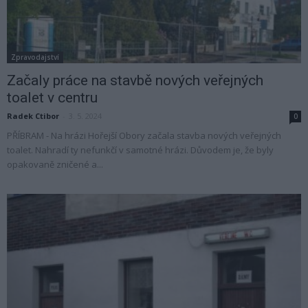
Zpravodajství
Začaly práce na stavbě nových veřejných
toalet v centru
Radek Ctibor
-
3. 5. 2024
0
PŘÍBRAM - Na hrázi Hořejší Obory začala stavba nových veřejných
toalet. Nahradí ty nefunkčí v samotné hrázi. Důvodem je, že byly
opakovaně zničené a...