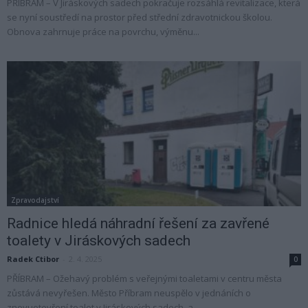
PŘÍBRAM – V Jiráskových sadech pokračuje rozsáhlá revitalizace, která
se nyní soustředí na prostor před střední zdravotnickou školou.
Obnova zahrnuje práce na povrchu, výměnu...
Zpravodajství
Radnice hledá náhradní řešení za zavřené
toalety v Jiráskových sadech
Radek Ctibor
-
2. 4. 2025
0
PŘÍBRAM – Ožehavý problém s veřejnými toaletami v centru města
zůstává nevyřešen. Město Příbram neuspělo v jednáních o
znovuotevření toalet v Jiráskových sadech, a...