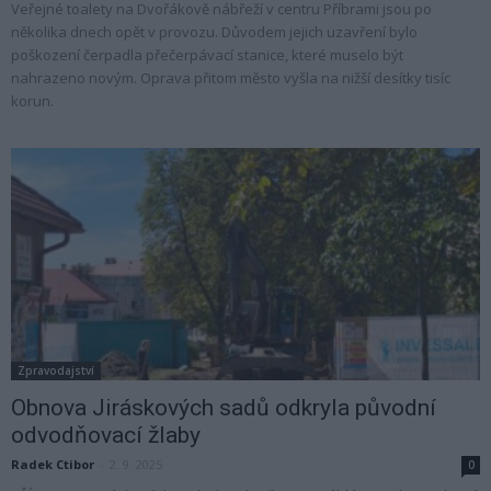
Veřejné toalety na Dvořákově nábřeží v centru Příbrami jsou po
několika dnech opět v provozu. Důvodem jejich uzavření bylo
poškození čerpadla přečerpávací stanice, které muselo být
nahrazeno novým. Oprava přitom město vyšla na nižší desítky tisíc
korun.
Zpravodajství
Obnova Jiráskových sadů odkryla původní
odvodňovací žlaby
Radek Ctibor
-
2. 9. 2025
0