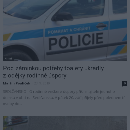
Krimi
Pod záminkou potřeby toalety ukradly
zlodějky rodinné úspory
Martin Poulíček
-
23. 9. 2019
0
SEDLČANSKO - O rodinné veškeré úspory přišli majitelé jednoho
domku v obci na Sedlčansku. V pátek 20. září přijely před polednem tři
osoby do...