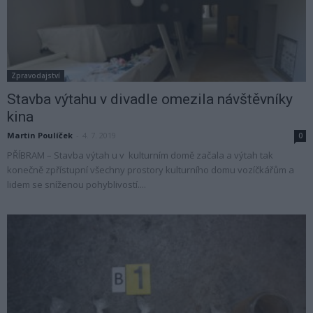
Zpravodajství
Stavba výtahu v divadle omezila návštěvníky
kina
Martin Poulíček
-
4. 7. 2019
0
PŘÍBRAM – Stavba výtah u v kulturním domě začala a výtah tak
konečně zpřístupní všechny prostory kulturního domu vozíčkářům a
lidem se sníženou pohyblivostí....