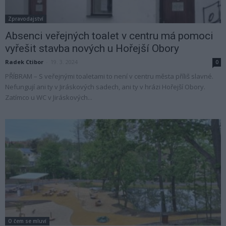
Zpravodajství
Absenci veřejných toalet v centru má pomoci
vyřešit stavba nových u Hořejší Obory
Radek Ctibor
-
19. 3. 2024
0
PŘÍBRAM – S veřejnými toaletami to není v centru města příliš slavné.
Nefungují ani ty v Jiráskových sadech, ani ty v hrázi Hořejší Obory.
Zatímco u WC v Jiráskových...
O čem se mluví