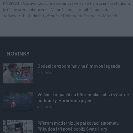
PŘÍBRAM – Oprava toalet pro veřejnost ve velké hale zimního stadionu
je těsně před dokončením. V současnosti probíhá kompletace
zařizovacích předmětů, včetně velkokapacitních toalet. Zároveň...
NOVINKY
Obděnice vzpomínaly na filmovou legendu
6. 8. 2026
Většina koupališť na Příbramsku nabízí výborné
podmínky. Horší voda je jen...
4. 8. 2026
Příbram modernizuje parkovací automaty.
Přibudou i tři nové poblíž Svaté Hory