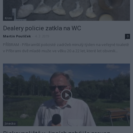
Krimi
Dealery policie zatkla na WC
Martin Poulíček
-
4. 3. 2019
0
PŘÍBRAM - Příbramští policisté zadrželi minulý týden na veřejné toaletě
v Příbrami dvě mladé muže ve věku 20 a 22 let, které let obvinili...
Jinecko