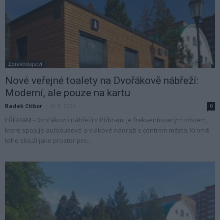
Zpravodajství
Nové veřejné toalety na Dvořákově nábřeží:
Moderní, ale pouze na kartu
Radek Ctibor
-
10. 9. 2024
0
PŘÍBRAM - Dvořákovo nábřeží v Příbrami je frekventovaným místem,
které spojuje autobusové a vlakové nádraží s centrem města. Kromě
toho slouží jako prostor pro...