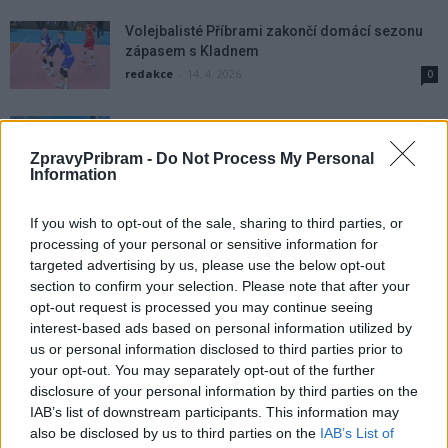
Volejbalisté Příbrami zakončí domácí sezonu
zápasem s Kladnem
redakce
-
14. 4. 2026
0
Marek a Surová ovládli aquatlon v Příbrami,
juniory bylo hodně vidět
ZpravyPribram -
Do Not Process My Personal
redakce
-
13. 4. 2026
0
Information
Příbramští hokejisté končí v semifinále, doma
If you wish to opt-out of the sale, sharing to third parties, or
padli vysoko s Prostějovem
processing of your personal or sensitive information for
redakce
-
12. 4. 2026
0
targeted advertising by us, please use the below opt-out
section to confirm your selection. Please note that after your
opt-out request is processed you may continue seeing
Aquatlon v Příbrami v sobotu přivítá Český
interest-based ads based on personal information utilized by
pohár, závodit budou děti i dospělí
us or personal information disclosed to third parties prior to
Radek Ctibor
-
9. 4. 2026
0
your opt-out. You may separately opt-out of the further
disclosure of your personal information by third parties on the
Příbram zvládla pětisetovou bitvu, Odolku
IAB’s list of downstream participants. This information may
udolala v tie-breaku
also be disclosed by us to third parties on the
IAB’s List of