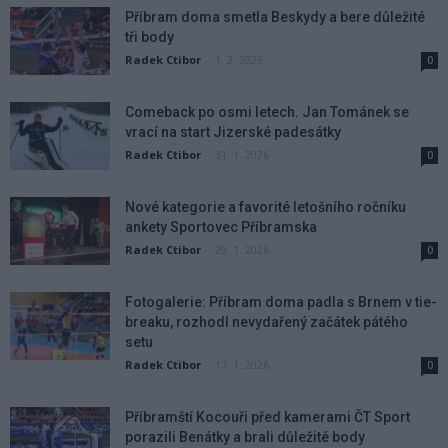
Příbram doma smetla Beskydy a bere důležité
tři body
Radek Ctibor
-
1. 2. 2026
0
Comeback po osmi letech. Jan Tománek se
vrací na start Jizerské padesátky
Radek Ctibor
-
31. 1. 2026
0
Nové kategorie a favorité letošního ročníku
ankety Sportovec Příbramska
Radek Ctibor
-
29. 1. 2026
0
Fotogalerie: Příbram doma padla s Brnem v tie-
breaku, rozhodl nevydařený začátek pátého
setu
Radek Ctibor
-
17. 1. 2026
0
Příbramští Kocouři před kamerami ČT Sport
porazili Benátky a brali důležité body