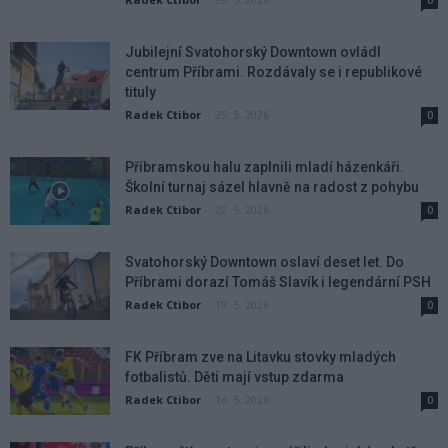
Jubilejní Svatohorský Downtown ovládl
centrum Příbrami. Rozdávaly se i republikové
tituly
Radek Ctibor
-
25. 5. 2026
0
Příbramskou halu zaplnili mladí házenkáři.
Školní turnaj sázel hlavně na radost z pohybu
Radek Ctibor
-
22. 5. 2026
0
Svatohorský Downtown oslaví deset let. Do
Příbrami dorazí Tomáš Slavík i legendární PSH
Radek Ctibor
-
19. 5. 2026
0
FK Příbram zve na Litavku stovky mladých
fotbalistů. Děti mají vstup zdarma
Radek Ctibor
-
14. 5. 2026
0