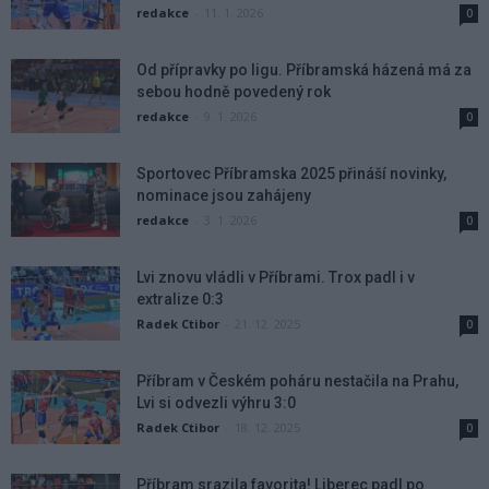
redakce
-
11. 1. 2026
0
Od přípravky po ligu. Příbramská házená má za
sebou hodně povedený rok
redakce
-
9. 1. 2026
0
Sportovec Příbramska 2025 přináší novinky,
nominace jsou zahájeny
redakce
-
3. 1. 2026
0
Lvi znovu vládli v Příbrami. Trox padl i v
extralize 0:3
Radek Ctibor
-
21. 12. 2025
0
Příbram v Českém poháru nestačila na Prahu,
Lvi si odvezli výhru 3:0
Radek Ctibor
-
18. 12. 2025
0
Příbram srazila favorita! Liberec padl po