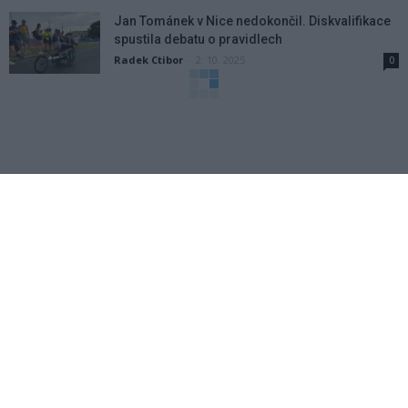
Jan Tománek v Nice nedokončil. Diskvalifikace
spustila debatu o pravidlech
Radek Ctibor
-
2. 10. 2025
0
Nový trenér, nové posily, nová energie! VK Trox
Příbram jde do sezony naplno
redakce
-
26. 9. 2025
0
Chceme napravit loňský neúspěch. Do Příbrami
dorazily zahraniční posily, říká šéf volejbalistů
Rosenbaum
Radek Ctibor
-
19. 9. 2025
0
Příbramské volejbalistky U16 přesvědčivě
zvítězily ve své skupině Českého poháru
Radek Ctibor
-
18. 9. 2025
0
Rallycross v Sedlčanech nabídne napínavé
souboje i mistrovství republiky