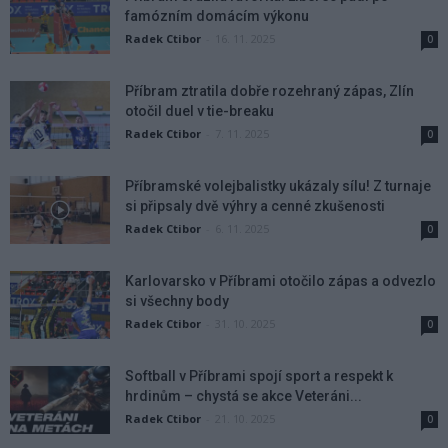
famózním domácím výkonu
Radek Ctibor
-
16. 11. 2025
0
Příbram ztratila dobře rozehraný zápas, Zlín
otočil duel v tie-breaku
Radek Ctibor
-
7. 11. 2025
0
Příbramské volejbalistky ukázaly sílu! Z turnaje
si připsaly dvě výhry a cenné zkušenosti
Radek Ctibor
-
6. 11. 2025
0
Karlovarsko v Příbrami otočilo zápas a odvezlo
si všechny body
Radek Ctibor
-
31. 10. 2025
0
Softball v Příbrami spojí sport a respekt k
hrdinům – chystá se akce Veteráni...
Radek Ctibor
-
21. 10. 2025
0