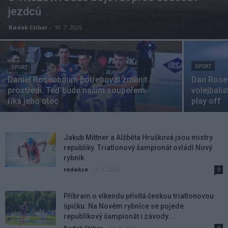
jezdců
Radek Ctibor
-
10. 7. 2026
SPORT
SPORT
Daniel Rosenbaum potřeboval změnit
Dan Rose
prostředí. Teď bude naším soupeřem,
volejbali
říká jeho otec
play off
Jakub Mittner a Alžběta Hrušková jsou mistry
republiky. Triatlonový šampionát ovládl Nový
rybník
redakce
-
2. 6. 2026
0
Příbram o víkendu přivítá českou triatlonovou
špičku. Na Novém rybníce se pojede
republikový šampionát i závody...
Radek Ctibor
-
29. 5. 2026
0