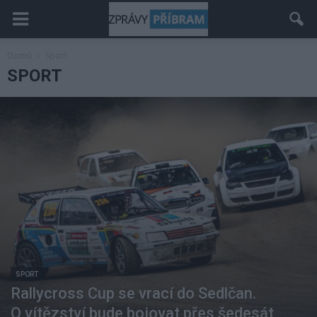
Domů
Sport
SPORT
SPORT
Rallycross Cup se vrací do Sedlčan.
O vítězství bude bojovat přes šedesát