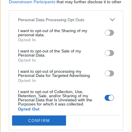
Radek Ctibor
-
8. 4. 2026
Downstream Participants
that may further disclose it to other
0
third parties.
Příbram doma na favorita nestačila,
Personal Data Processing Opt Outs
Karlovarsko je krok od semifinále
Radek Ctibor
-
28. 3. 2026
0
I want to opt-out of the Sharing of my
personal data.
Opted In
Play-off je zpět, Příbram chce doma srovnat
sérii s Karlovarskem
I want to opt-out of the Sale of my
Personal Data.
Radek Ctibor
-
25. 3. 2026
0
Opted In
I want to opt-out of processing my
Judistka Bodnárová ovládla Sportovce
Personal Data for Targeted Advertising.
Příbramska, síň slávy má novou osobnost
Opted In
Radek Ctibor
-
23. 3. 2026
0
I want to opt-out of Collection, Use,
Retention, Sale, and/or Sharing of my
Personal Data that Is Unrelated with the
Volejbalisté Příbrami vstoupili do předkola
Purposes for which it was collected.
play-off jasnou výhrou nad Ostravou
Opted Out
Radek Ctibor
-
18. 3. 2026
0
CONFIRM
Volejbalové Kocoury čeká předkolo play-off, do