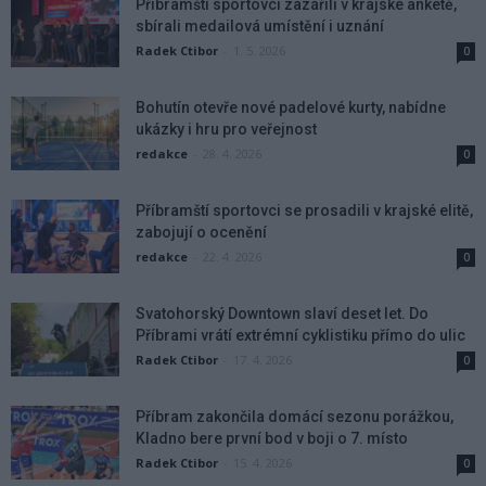
Příbramští sportovci zazářili v krajské anketě,
sbírali medailová umístění i uznání
Radek Ctibor
-
1. 5. 2026
0
Bohutín otevře nové padelové kurty, nabídne
ukázky i hru pro veřejnost
redakce
-
28. 4. 2026
0
Příbramští sportovci se prosadili v krajské elitě,
zabojují o ocenění
redakce
-
22. 4. 2026
0
Svatohorský Downtown slaví deset let. Do
Příbrami vrátí extrémní cyklistiku přímo do ulic
Radek Ctibor
-
17. 4. 2026
0
Příbram zakončila domácí sezonu porážkou,
Kladno bere první bod v boji o 7. místo
Radek Ctibor
-
15. 4. 2026
0