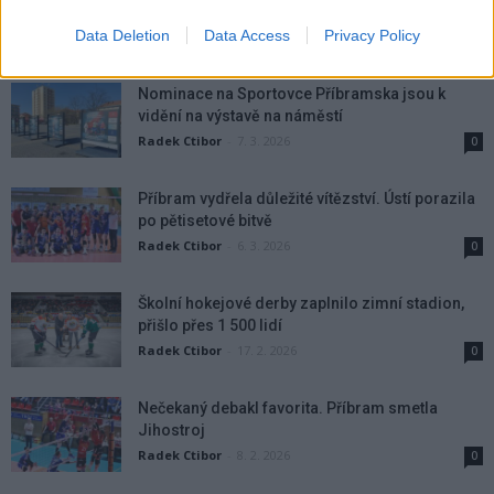
Příbrami přijede Ostrava
Data Deletion
Data Access
Privacy Policy
Radek Ctibor
-
16. 3. 2026
0
Nominace na Sportovce Příbramska jsou k
vidění na výstavě na náměstí
Radek Ctibor
-
7. 3. 2026
0
Příbram vydřela důležité vítězství. Ústí porazila
po pětisetové bitvě
Radek Ctibor
-
6. 3. 2026
0
Školní hokejové derby zaplnilo zimní stadion,
přišlo přes 1 500 lidí
Radek Ctibor
-
17. 2. 2026
0
Nečekaný debakl favorita. Příbram smetla
Jihostroj
Radek Ctibor
-
8. 2. 2026
0