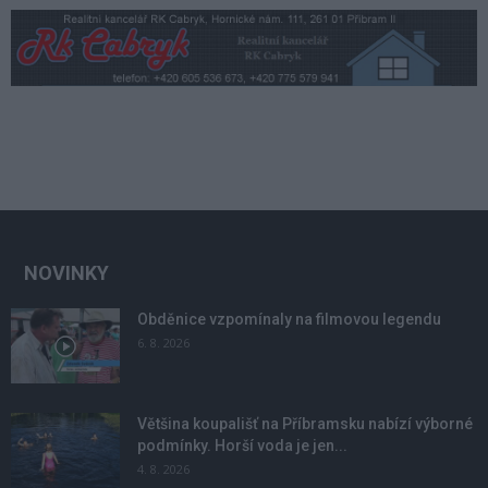
NOVINKY
Obděnice vzpomínaly na filmovou legendu
6. 8. 2026
Většina koupališť na Příbramsku nabízí výborné
podmínky. Horší voda je jen...
4. 8. 2026