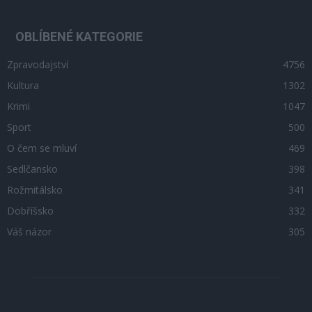
OBLÍBENÉ KATEGORIE
Zpravodajství
4756
Kultura
1302
Krimi
1047
Sport
500
O čem se mluví
469
Sedlčansko
398
Rožmitálsko
341
Dobříšsko
332
Váš názor
305