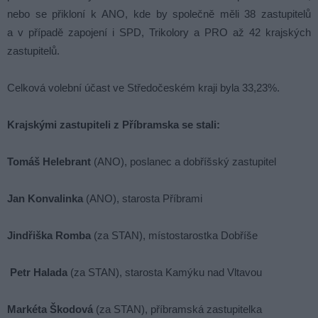
nebo se přikloní k ANO, kde by společně měli 38 zastupitelů
a v případě zapojení i SPD, Trikolory a PRO až 42 krajských
zastupitelů.
Celková volební účast ve Středočeském kraji byla 33,23%.
Krajskými zastupiteli z Příbramska se stali:
Tomáš Helebrant
(ANO), poslanec a dobříšský zastupitel
Jan Konvalinka
(ANO), starosta Příbrami
Jindřiška Romba
(za STAN), místostarostka Dobříše
Petr Halada
(za STAN), starosta Kamýku nad Vltavou
Markéta Škodová
(za STAN), příbramská zastupitelka