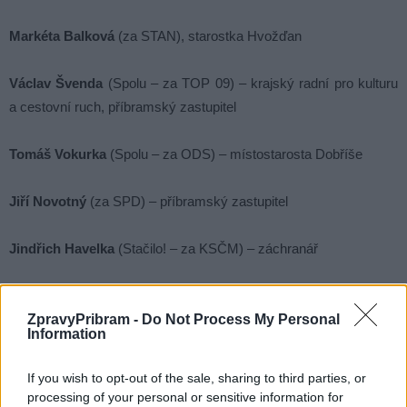
Markéta Balková
(za STAN), starostka Hvožďan
Václav Švenda
(Spolu – za TOP 09) – krajský radní pro kulturu
a cestovní ruch, příbramský zastupitel
Tomáš Vokurka
(Spolu – za ODS) – místostarosta Dobříše
Jiří Novotný
(za SPD) – příbramský zastupitel
Jindřich Havelka
(Stačilo! – za KSČM) – záchranář
Komentáře
ZpravyPribram -
Do Not Process My Personal
Information
If you wish to opt-out of the sale, sharing to third parties, or
TAGY
ANO
Jan Konvalinka
Markéta Škodová
napětí
ODS
processing of your personal or sensitive information for