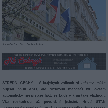
Ilustrační foto. Foto: Zprávy Příbram
STŘEDNÍ ČECHY – V krajských volbách si vítězství může
připsat hnutí ANO, ale rozložení mandátů mu ovšem
automaticky nezajišťuje fakt, že bude v kraji také vládnout.
Vše rozhodnou až povolební jednání. Hnutí STAN
(Starostové a nezávislí), které doposud ve středních Čechách