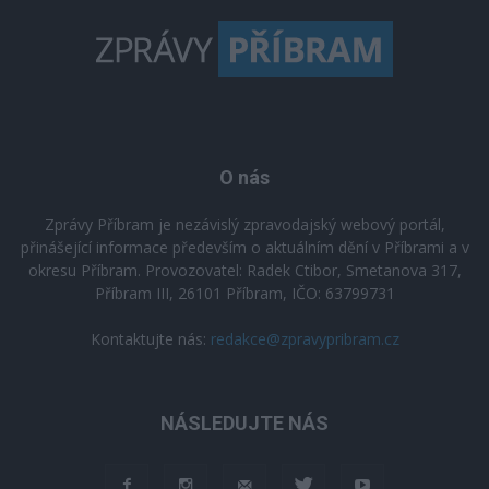
O nás
Zprávy Příbram je nezávislý zpravodajský webový portál,
přinášející informace především o aktuálním dění v Příbrami a v
okresu Příbram. Provozovatel: Radek Ctibor, Smetanova 317,
Příbram III, 26101 Příbram, IČO: 63799731
Kontaktujte nás:
redakce@zpravypribram.cz
NÁSLEDUJTE NÁS