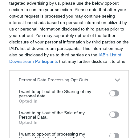
targeted advertising by us, please use the below opt-out
Piráti
stan
Středočský kraj
Václav Švenda
vláda
volby
section to confirm your selection. Please note that after your
vyjednávání
opt-out request is processed you may continue seeing
interest-based ads based on personal information utilized by
us or personal information disclosed to third parties prior to
your opt-out. You may separately opt-out of the further
disclosure of your personal information by third parties on the
IAB’s list of downstream participants. This information may
also be disclosed by us to third parties on the
IAB’s List of
Downstream Participants
that may further disclose it to other
third parties.
Předchozí článek
Následující článek
Personal Data Processing Opt Outs
Památka Ferdinanda Peroutky
ADRA Příbram zahajuje nábor
ožije v Památníku Karla Čapka
nových dobrovolníků: Pomoc
I want to opt-out of the Sharing of my
potřebným a nové zkušenosti
personal data.
Opted In
čekají na vás
I want to opt-out of the Sale of my
Personal Data.
Opted In
SOUVISEJÍCÍ ČLÁNKY
VÍCE OD AUTORA
I want to opt-out of processing my