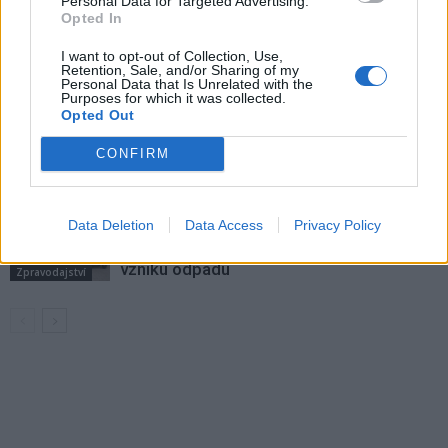
Personal Data for Targeted Advertising.
Opted In
Většina koupališť na Příbramsku nabízí
výborné podmínky. Horší voda je jen na
I want to opt-out of Collection, Use,
Retention, Sale, and/or Sharing of my
Živohošti
Zpravodajství
Personal Data that Is Unrelated with the
Purposes for which it was collected.
Opted Out
Příbram modernizuje parkovací automaty.
Přibudou i tři nové poblíž Svaté Hory
CONFIRM
Zpravodajství
Středočeský kraj upravil pravidla soutěže.
Data Deletion
Data Access
Privacy Policy
Obce nově získají body i za předcházení
vzniku odpadu
Zpravodajství