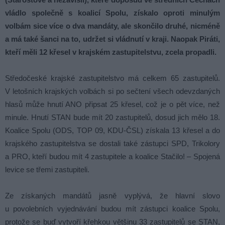
vládlo společně s koalicí Spolu, získalo oproti minulým
volbám sice více o dva mandáty, ale skončilo druhé, nicméně
a má také šanci na to, udržet si vládnutí v kraji. Naopak Piráti,
kteří měli 12 křesel v krajském zastupitelstvu, zcela propadli.
Středočeské krajské zastupitelstvo má celkem 65 zastupitelů.
V letošních krajských volbách si po sečtení všech odevzdaných
hlasů může hnutí ANO připsat 25 křesel, což je o pět více, než
minule. Hnutí STAN bude mít 20 zastupitelů, dosud jich mělo 18.
Koalice Spolu (ODS, TOP 09, KDU-ČSL) získala 13 křesel a do
krajského zastupitelstva se dostali také zástupci SPD, Trikolory
a PRO, kteří budou mít 4 zastupitele a koalice Stačilo! – Spojená
levice se třemi zastupiteli.
Ze získaných mandátů jasně vyplývá, že hlavní slovo
u povolebních vyjednávání budou mít zástupci koalice Spolu,
protože se buď vytvoří křehkou většinu 33 zastupitelů se STAN,