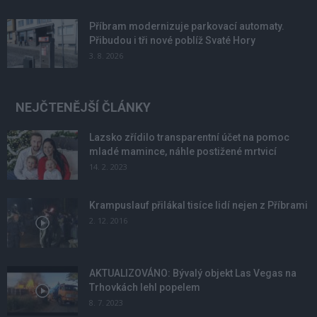
Příbram modernizuje parkovací automaty.
Přibudou i tři nové poblíž Svaté Hory
3. 8. 2026
NEJČTENĚJŠÍ ČLÁNKY
Lazsko zřídilo transparentní účet na pomoc
mladé mamince, náhle postižené mrtvicí
14. 2. 2023
Krampuslauf přilákal tisíce lidí nejen z Příbrami
2. 12. 2016
AKTUALIZOVÁNO: Bývalý objekt Las Vegas na
Trhovkách lehl popelem
8. 7. 2023