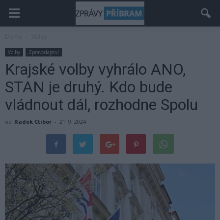
Domů
Volby
Volby
Zpravodajství
Krajské volby vyhrálo ANO,
STAN je druhý. Kdo bude
vládnout dál, rozhodne Spolu
od
Radek Ctibor
-
21. 9. 2024