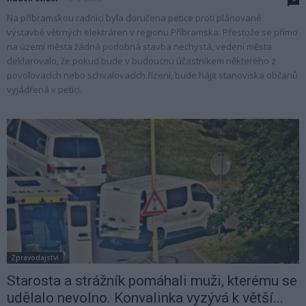
Na příbramskou radnici byla doručena petice proti plánované
výstavbě větrných elektráren v regionu Příbramska. Přestože se přímo
na území města žádná podobná stavba nechystá, vedení města
deklarovalo, že pokud bude v budoucnu účastníkem některého z
povolovacích nebo schvalovacích řízení, bude hájit stanoviska občanů
vyjádřená v petici.
Zpravodajství
Starosta a strážník pomáhali muži, kterému se
udělalo nevolno. Konvalinka vyzývá k větší...