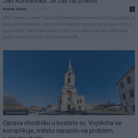
Jan Konvalinka: Je čas na změnu
Radek Ctibor
-
10. 4. 2026
0
Před časem oznámil starosta Příbrami Jan Konvalinka, že na podzim už
nebude kandidovat, nám v neformálním rozhovoru prozradil, co ho k
tomu vedlo... Ale mluvili jsme i o tom, co by jako starosta udělal nyní
jinak, nebo co si myslí, že se mu povedlo.
Zpravodajství
Oprava chodníku u kostela sv. Vojtěcha se
komplikuje, město narazilo na problém