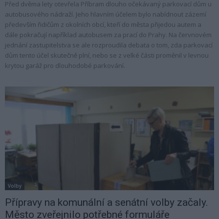
Před dvěma lety otevřela Příbram dlouho očekávaný parkovací dům u
autobusového nádraží. Jeho hlavním účelem bylo nabídnout zázemí
především řidičům z okolních obcí, kteří do města přijedou autem a
dále pokračují například autobusem za prací do Prahy. Na červnovém
jednání zastupitelstva se ale rozproudila debata o tom, zda parkovací
dům tento účel skutečně plní, nebo se z velké části proměnil v levnou
krytou garáž pro dlouhodobé parkování.
Volby
Přípravy na komunální a senátní volby začaly.
Město zveřejnilo potřebné formuláře