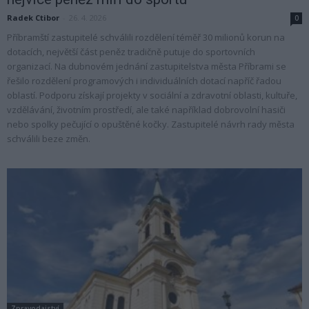
Radek Ctibor
-
26. 4. 2026
0
Příbramští zastupitelé schválili rozdělení téměř 30 milionů korun na
dotacích, největší část peněz tradičně putuje do sportovních
organizací. Na dubnovém jednání zastupitelstva města Příbrami se
řešilo rozdělení programových i individuálních dotací napříč řadou
oblastí. Podporu získají projekty v sociální a zdravotní oblasti, kultuře,
vzdělávání, životním prostředí, ale také například dobrovolní hasiči
nebo spolky pečující o opuštěné kočky. Zastupitelé návrh rady města
schválili beze změn.
Zpravodajství