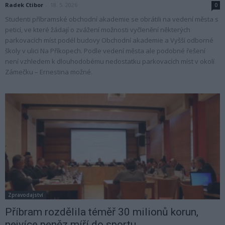
Radek Ctibor
-
18. 5. 2026
0
Studenti příbramské obchodní akademie se obrátili na vedení města s
peticí, ve které žádají o zvážení možnosti vyčlenění některých
parkovacích míst podél budovy Obchodní akademie a Vyšší odborné
školy v ulici Na Příkopech. Podle vedení města ale podobné řešení
není vzhledem k dlouhodobému nedostatku parkovacích míst v okolí
Zámečku – Ernestina možné.
Zpravodajství
Příbram rozdělila téměř 30 milionů korun,
nejvíce peněz míří do sportu