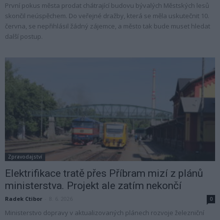
První pokus města prodat chátrající budovu bývalých Městských lesů
skončil neúspěchem. Do veřejné dražby, která se měla uskutečnit 10.
června, se nepřihlásil žádný zájemce, a město tak bude muset hledat
další postup.
Zpravodajství
Elektrifikace tratě přes Příbram mizí z plánů
ministerstva. Projekt ale zatím nekončí
Radek Ctibor
-
8. 6. 2026
0
Ministerstvo dopravy v aktualizovaných plánech rozvoje železniční