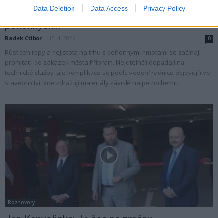
Opravy v Příbrami mohou zdražit i nabrat
Data Deletion
Data Access
Privacy Policy
zpoždění, město řeší dopady drahých
pohonných...
Radek Ctibor
-
15. 4. 2026
0
Růst cen ropy a nejistota na trhu s pohonnými hmotami se začínají
promítat i do zakázek města Příbram. Nejcitelněji dopadají na
technické služby, ale komplikace se podle vedení radnice objevují i ve
stavebnictví, kde zdražují materiály závislé na petrochemii.
Rozhovory