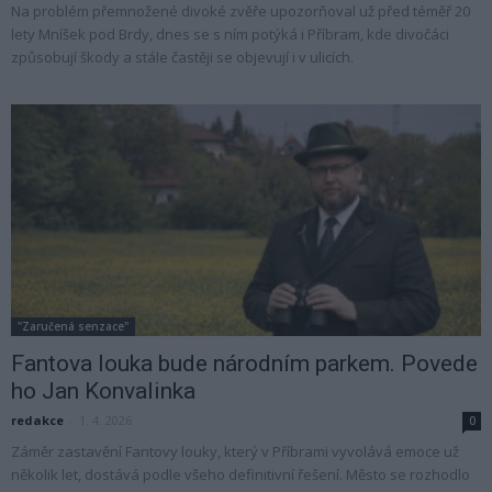
Na problém přemnožené divoké zvěře upozorňoval už před téměř 20
lety Mníšek pod Brdy, dnes se s ním potýká i Příbram, kde divočáci
způsobují škody a stále častěji se objevují i v ulicích.
"Zaručená senzace"
Fantova louka bude národním parkem. Povede
ho Jan Konvalinka
redakce
-
1. 4. 2026
0
Záměr zastavění Fantovy louky, který v Příbrami vyvolává emoce už
několik let, dostává podle všeho definitivní řešení. Město se rozhodlo