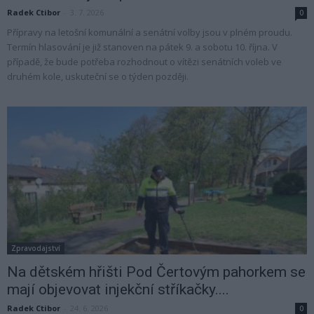
Radek Ctibor
-
3. 7. 2026
0
Přípravy na letošní komunální a senátní volby jsou v plném proudu.
Termín hlasování je již stanoven na pátek 9. a sobotu 10. října. V
případě, že bude potřeba rozhodnout o vítězi senátních voleb ve
druhém kole, uskuteční se o týden později.
Zpravodajství
Na dětském hřišti Pod Čertovým pahorkem se
mají objevovat injekční stříkačky....
Radek Ctibor
-
24. 6. 2026
0