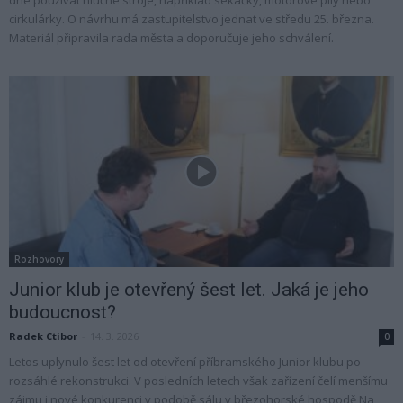
dne používat hlučné stroje, například sekačky, motorové pily nebo
cirkulárky. O návrhu má zastupitelstvo jednat ve středu 25. března.
Materiál připravila rada města a doporučuje jeho schválení.
Rozhovory
Junior klub je otevřený šest let. Jaká je jeho
budoucnost?
Radek Ctibor
-
14. 3. 2026
0
Letos uplynulo šest let od otevření příbramského Junior klubu po
rozsáhlé rekonstrukci. V posledních letech však zařízení čelí menšímu
zájmu i nové konkurenci v podobě sálu v březohorské hospodě Na