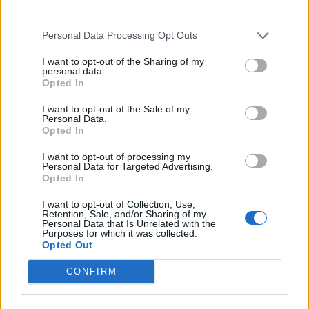
Lékařský dům v Příbrami se posouvá, město
third parties.
změní původní plán
Personal Data Processing Opt Outs
Radek Ctibor
-
16. 4. 2026
0
Plán přeměny bývalé II. polikliniky v Příbrami na takzvaný lékařský
I want to opt-out of the Sharing of my
personal data.
dům se posouvá do další fáze a dozná změn. Podle vedení města
Opted In
zůstává základní záměr zachován, konkrétní podoba projektu se ale
bude lišit od původních představ a bude ji muset znovu posoudit
I want to opt-out of the Sale of my
zastupitelstvo.
Personal Data.
Opted In
I want to opt-out of processing my
Personal Data for Targeted Advertising.
Opted In
I want to opt-out of Collection, Use,
Retention, Sale, and/or Sharing of my
Personal Data that Is Unrelated with the
Purposes for which it was collected.
Opted Out
CONFIRM
Zpravodajství