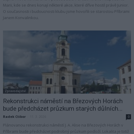
Marii, kde se dnes konají některé akce, které dříve hostil právě Junior.
O současnosti i budoucnosti klubu jsme hovořili se starostou Příbrami
Janem Konvalinkou.
Zpravodajství
Rekonstrukci náměstí na Březových Horách
bude předcházet průzkum starých důlních...
Radek Ctibor
-
11. 3. 2026
0
Plánovanou rekonstrukci náměstí J. A. Alise na Březových Horách v
Příbrami bude předcházet podrobný průzkum podloží. Lokalita je totiž