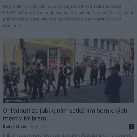
Na problém s výskytem použitých injekčních stříkaček na dětském
hřišti Pod Čertovým pahorkem upozornil během červnového zasedání
příbramského zastupitelstva opoziční zastupitel Marek Školoud
(Spojenci).
Zpravodajství
Ohlédnutí za jubilejním setkáním hornických
měst v Příbrami
Radek Ctibor
-
18. 6. 2026
0
Příbram se po deseti letech stala dějištěm 30. Setkání hornických měst