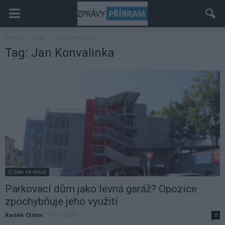
Domů
Tagy
Jan Konvalinka
Tag: Jan Konvalinka
O čem se mluví
Parkovací dům jako levná garáž? Opozice
zpochybňuje jeho využití
Radek Ctibor
-
27. 7. 2026
0