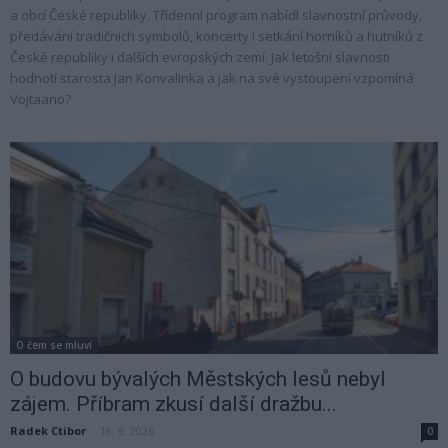
a obcí České republiky. Třídenní program nabídl slavnostní průvody,
předávání tradičních symbolů, koncerty i setkání horníků a hutníků z
České republiky i dalších evropských zemí. Jak letošní slavnosti
hodnotí starosta Jan Konvalinka a jak na své vystoupení vzpomíná
Vojtaano?
O čem se mluví
O budovu bývalých Městských lesů nebyl
zájem. Příbram zkusí další dražbu...
Radek Ctibor
-
18. 6. 2026
0