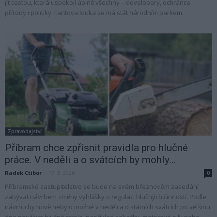
jít cestou, která uspokojí úplně všechny – developery, ochránce
přírody i politiky. Fantova louka se má stát národním parkem.
Zpravodajství
Příbram chce zpřísnit pravidla pro hlučné
práce. V neděli a o svátcích by mohly...
Radek Ctibor
-
17. 3. 2026
0
Příbramské zastupitelstvo se bude na svém březnovém zasedání
zabývat návrhem změny vyhlášky o regulaci hlučných činností. Podle
návrhu by nově nebylo možné v neděli a o státních svátcích po většinu