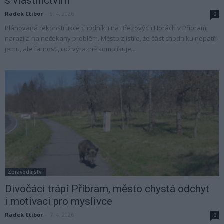
s vlastnictvím
Radek Ctibor
-
9. 4. 2026
0
Plánovaná rekonstrukce chodníku na Březových Horách v Příbrami
narazila na nečekaný problém. Město zjistilo, že část chodníku nepatří
jemu, ale farnosti, což výrazně komplikuje...
Zpravodajství
Divočáci trápí Příbram, město chystá odchyt
i motivaci pro myslivce
Radek Ctibor
-
7. 4. 2026
0