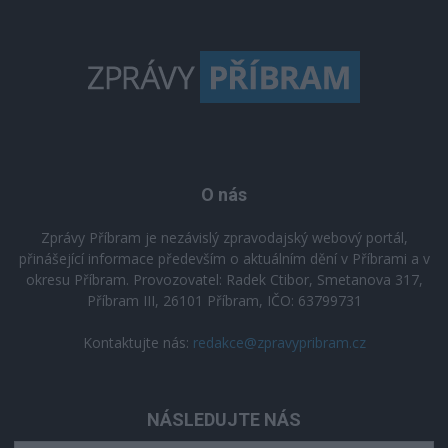
O nás
Zprávy Příbram je nezávislý zpravodajský webový portál,
přinášející informace především o aktuálním dění v Příbrami a v
okresu Příbram. Provozovatel: Radek Ctibor, Smetanova 317,
Příbram III, 26101 Příbram, IČO: 63799731
Kontaktujte nás:
redakce@zpravypribram.cz
NÁSLEDUJTE NÁS