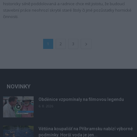
historicky silně poddolovaná a radnice chce mít jistotu, že budoucí
stavební práce neohrozí skryté staré štoly či jiné pozůstatky hornické
činnosti.
1
2
3
NOVINKY
Obděnice vzpomínaly na filmovou legendu
6. 8. 2026
Většina koupališť na Příbramsku nabízí výborné
podmínky. Horší voda je jen...