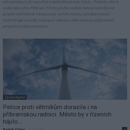
infrastruktury již nepočítá s elektrifikací trati Zdice – Protivín, která
vede také přes Příbram. Přesto podle vedení města není důvod
projekt definitivně odepisovat. Ve hře mohou být alternativní
technologie a podle zástupců radnice stále existuje připravená
projektová dokumentace.
Zpravodajství
Petice proti větrníkům dorazila i na
příbramskou radnici. Město by v řízeních
hájilo...
Radek Ctibor
-
5. 6. 2026
0