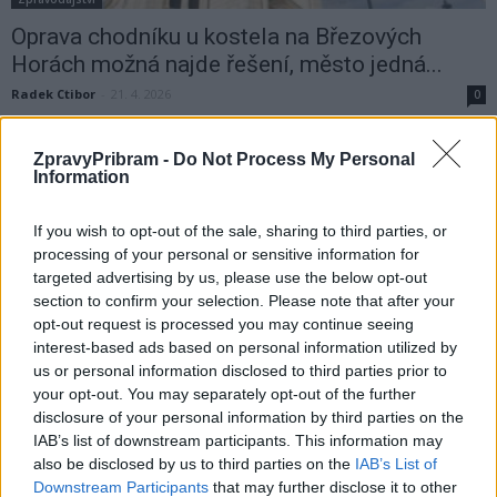
Oprava chodníku u kostela na Březových
Horách možná najde řešení, město jedná...
Radek Ctibor
-
21. 4. 2026
0
Situace kolem nedokončené opravy chodníku u kostela sv. Vojtěcha
na Březových Horách by se mohla posunout kupředu. Vedení Příbrami
ZpravyPribram -
Do Not Process My Personal
nyní hledá konkrétní cestu, jak opravit i část, která městu nepatří, ale
Information
jejíž stav je dlouhodobě kritizovaný veřejností.
If you wish to opt-out of the sale, sharing to third parties, or
processing of your personal or sensitive information for
targeted advertising by us, please use the below opt-out
section to confirm your selection. Please note that after your
opt-out request is processed you may continue seeing
interest-based ads based on personal information utilized by
us or personal information disclosed to third parties prior to
your opt-out. You may separately opt-out of the further
disclosure of your personal information by third parties on the
IAB’s list of downstream participants. This information may
also be disclosed by us to third parties on the
IAB’s List of
Zpravodajství
Downstream Participants
that may further disclose it to other