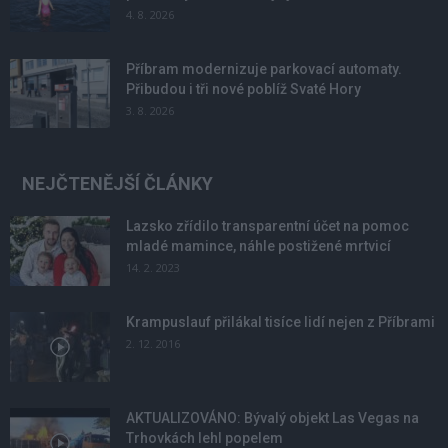
4. 8. 2026
Příbram modernizuje parkovací automaty.
Přibudou i tři nové poblíž Svaté Hory
3. 8. 2026
NEJČTENĚJŠÍ ČLÁNKY
Lazsko zřídilo transparentní účet na pomoc
mladé mamince, náhle postižené mrtvicí
14. 2. 2023
Krampuslauf přilákal tisíce lidí nejen z Příbrami
2. 12. 2016
AKTUALIZOVÁNO: Bývalý objekt Las Vegas na
Trhovkách lehl popelem