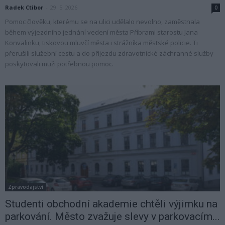
Radek Ctibor
-
29. 5. 2026
0
Pomoc člověku, kterému se na ulici udělalo nevolno, zaměstnala
během výjezdního jednání vedení města Příbrami starostu Jana
Konvalinku, tiskovou mluvčí města i strážníka městské policie. Ti
přerušili služební cestu a do příjezdu zdravotnické záchranné služby
poskytovali muži potřebnou pomoc.
Zpravodajství
Studenti obchodní akademie chtěli výjimku na
parkování. Město zvažuje slevy v parkovacím...