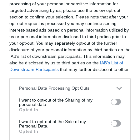
processing of your personal or sensitive information for
targeted advertising by us, please use the below opt-out
section to confirm your selection. Please note that after your
opt-out request is processed you may continue seeing
interest-based ads based on personal information utilized by
Marek Školoud. Foto: Zprávy Příbram
us or personal information disclosed to third parties prior to
your opt-out. You may separately opt-out of the further
Podle něj by město místo další regulace mělo spoléhat spíše na
disclosure of your personal information by third parties on the
IAB’s list of downstream participants. This information may
ohleduplnost mezi sousedy.
„Dobré vztahy nevybuduje přísnější
also be disclosed by us to third parties on the
IAB’s List of
vyhláška, ale to, když se sami rozhodneme nespouštět sekačku
Downstream Participants
that may further disclose it to other
nebo pilu zrovna v době oběda či odpoledního odpočinku
third parties.
sousedů,“
dodal.
Personal Data Processing Opt Outs
Pokud zastupitelé návrh schválí, nová vyhláška nahradí
I want to opt-out of the Sharing of my
personal data.
dosavadní obecně závaznou vyhlášku z roku 2022 a začala by
Opted In
platit patnáctým dnem po jejím vyhlášení.
I want to opt-out of the Sale of my
Personal Data.
Komentáře
Opted In