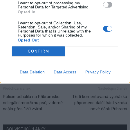
I want to opt-out of processing my
Personal Data for Targeted Advertising.
Opted In
TAGY
hluk
Jan Konvalinka
Marek Školoud
návrh
Příbram
I want to opt-out of Collection, Use,
Retention, Sale, and/or Sharing of my
řezání dřeva
sekání trávy
vyhláška
zastupitelstvo
Personal Data that Is Unrelated with the
Purposes for which it was collected.
Opted Out
CONFIRM
Data Deletion
Data Access
Privacy Policy
Předchozí článek
Následující článek
Policie odhalila na Příbramsku
Třetí komentovaná vycházka
nelegální množírnu psů, v domě
připomene další část vzniku
našla přes 150 zvířat
nové části Příbrami
SOUVISEJÍCÍ ČLÁNKY