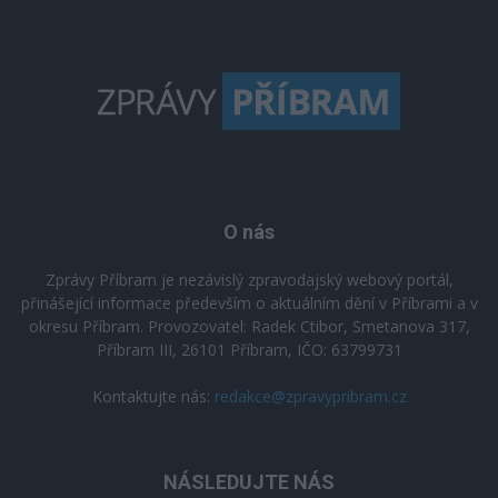
O nás
Zprávy Příbram je nezávislý zpravodajský webový portál,
přinášející informace především o aktuálním dění v Příbrami a v
okresu Příbram. Provozovatel: Radek Ctibor, Smetanova 317,
Příbram III, 26101 Příbram, IČO: 63799731
Kontaktujte nás:
redakce@zpravypribram.cz
NÁSLEDUJTE NÁS