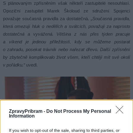
S plánovaným zpřísněním však někteří zastupitelé nesouhlasí.
Opoziční zastupitel Marek Školoud ze sdružení Spojenci
považuje současná pravidla za dostatečná.
„Současná pravidla,
která omezují hluk o nedělích a svátcích, považuji za naprosto
dostatečná a vyvážená. Většina z nás přes týden pracuje
a víkend je jedinou příležitostí, kdy se můžeme postarat
o zahradu, posekat trávník nebo nařezat dřevo. Další zpřísnění
by zbytečně komplikovalo život všem, kteří chtějí mít své okolí
v pořádku,“
uvedl.
ZpravyPribram -
Do Not Process My Personal
Information
If you wish to opt-out of the sale, sharing to third parties, or