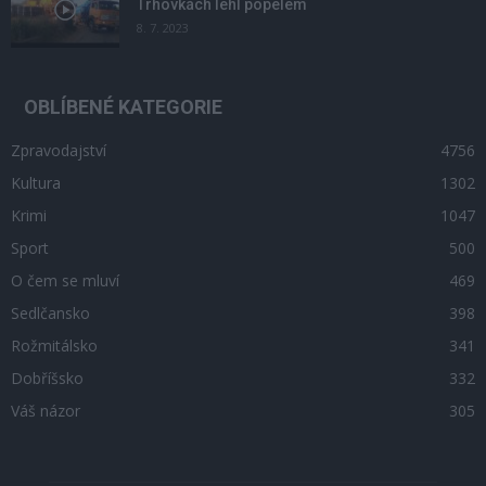
Trhovkách lehl popelem
8. 7. 2023
OBLÍBENÉ KATEGORIE
Zpravodajství
4756
Kultura
1302
Krimi
1047
Sport
500
O čem se mluví
469
Sedlčansko
398
Rožmitálsko
341
Dobříšsko
332
Váš názor
305