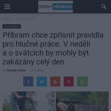
Domů
Zpravodajství
Zpravodajství
Příbram chce zpřísnit pravidla
pro hlučné práce. V neděli
a o svátcích by mohly být
zakázány celý den
od
Radek Ctibor
-
17. 3. 2026