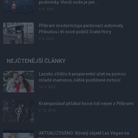
podmínky. Horší voda je jen...
4. 8. 2026
Příbram modernizuje parkovací automaty.
Přibudou i tři nové poblíž Svaté Hory
3. 8. 2026
NEJČTENĚJŠÍ ČLÁNKY
Lazsko zřídilo transparentní účet na pomoc
mladé mamince, náhle postižené mrtvicí
14. 2. 2023
Krampuslauf přilákal tisíce lidí nejen z Příbrami
2. 12. 2016
AKTUALIZOVÁNO: Bývalý objekt Las Vegas na