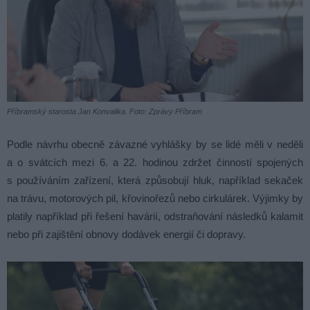
Příbramský starosta Jan Konvalika. Foto: Zprávy Příbram
Podle návrhu obecně závazné vyhlášky by se lidé měli v neděli
a o svátcích mezi 6. a 22. hodinou zdržet činností spojených
s používáním zařízení, která způsobují hluk, například sekaček
na trávu, motorových pil, křovinořezů nebo cirkulárek. Výjimky by
platily například při řešení havárií, odstraňování následků kalamit
nebo při zajištění obnovy dodávek energií či dopravy.