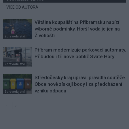
VÍCE OD AUTORA
Většina koupališť na Příbramsku nabízí
výborné podmínky. Horší voda je jen na
Živohošti
Zpravodajství
Příbram modernizuje parkovací automaty.
Přibudou i tři nové poblíž Svaté Hory
Zpravodajství
Středočeský kraj upravil pravidla soutěže.
Obce nově získají body i za předcházení
vzniku odpadu
Zpravodajství