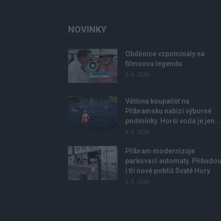
NOVINKY
Obděnice vzpomínaly na
filmovou legendu
6. 8. 2026
Většina koupališť na
Příbramsku nabízí výborné
podmínky. Horší voda je jen...
4. 8. 2026
Příbram modernizuje
parkovací automaty. Přibudo
i tři nové poblíž Svaté Hory
3. 8. 2026