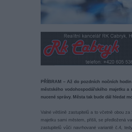
PŘÍBRAM – Až do pozdních nočních hodin r
městského vodohospodářského majetku a ne
nucené správy. Města tak bude dál hledat m
Valné většině zastupitelů a to včetně obou z
majetku sami městem, přišli, se předložená va
zastupitelů vůči navrhované variantě č.4, te