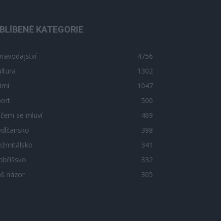
BLÍBENÉ KATEGORIE
ravodajství
4756
ltura
1302
imi
1047
ort
500
 čem se mluví
469
edlčansko
398
ožmitálsko
341
obříšsko
332
áš názor
305