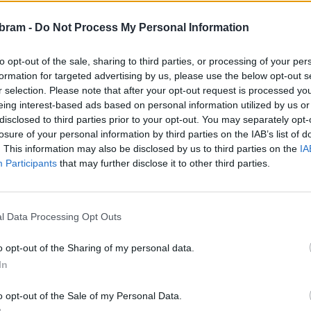
ina od časového pressu, do které podle Martina Buršíka
upem k celé věci dostala, přes vstupní údaje, které si pro
bram -
Do Not Process My Personal Information
V a až po počet jednatelů budoucí společné firmy, kdy 1. SčV
to opt-out of the sale, sharing to third parties, or processing of your per
o podílu a město jen jednoho.
formation for targeted advertising by us, please use the below opt-out s
r selection. Please note that after your opt-out request is processed y
zastupitelů se začala přiklánět k variantě č.1 ze tří
eing interest-based ads based on personal information utilized by us or
ký majetek provozovalo město zcela samo. V tomto smyslu
disclosed to third parties prior to your opt-out. You may separately opt-
u rozpracovala do stejně podrobných detailů jako nyvá
losure of your personal information by third parties on the IAB’s list of
. This information may also be disclosed by us to third parties on the
IA
i poněkud zapadl návrh zastupitele za Šanci pro Příbram
Participants
that may further disclose it to other third parties.
lnější variantou v současné době by bylo se vrátit ke
vé řízení na firmu, která by městu celý vodohospodářský
.
l Data Processing Opt Outs
o koncesního řízení nejsme v oblasti budoucí správy
o opt-out of the Sharing of my personal data.
ší. Nyní se bude čekat na dopracování varianty č.1, což
In
z příbramského vodohospodářského majetku zcela a jen
o opt-out of the Sale of my Personal Data.
nou, zda půjdou touto cestou nebo se vrátí na nabízené