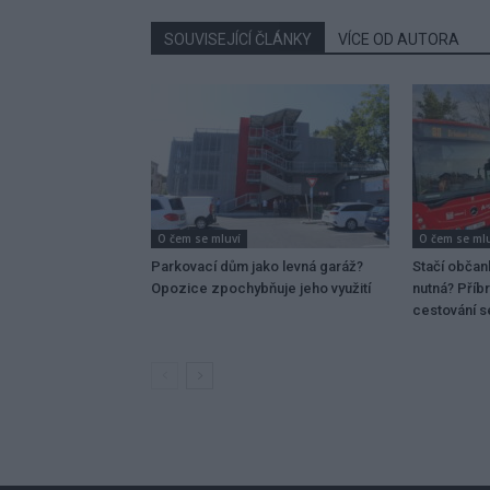
SOUVISEJÍCÍ ČLÁNKY
VÍCE OD AUTORA
O čem se mluví
O čem se ml
Parkovací dům jako levná garáž?
Stačí občan
Opozice zpochybňuje jeho využití
nutná? Příb
cestování 