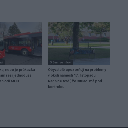
uví
O čem se mluví
ka, nebo je průkazka
Obyvatelé upozorňují na problémy
ram řeší jednodušší
v okolí náměstí 17. listopadu.
seniorů MHD
Radnice tvrdí, že situaci má pod
kontrolou