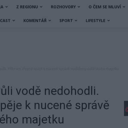
RA
Z REGIONU
ROZHOVORY
O ČEM SE MLUVÍ
DCAST
KOMENTÁŘ
SPORT
LIFESTYLE
hodli. Příbram zřejmě spěje k nucené správě vodohospodářského majetku
vůli vodě nedohodli.
pěje k nucené správě
ého majetku