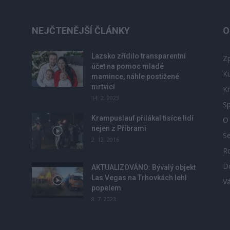
NEJČTENĚJŠÍ ČLÁNKY
O
Lazsko zřídilo transparentní
Zp
účet na pomoc mladé
Ku
mamince, náhle postižené
mrtvicí
Kr
14. 2. 2023
Sp
Krampuslauf přilákal tisíce lidí
O
nejen z Příbrami
S
2. 12. 2016
R
D
u
AKTUALIZOVÁNO: Bývalý objekt
Las Vegas na Trhovkách lehl
V
popelem
8. 7. 2023