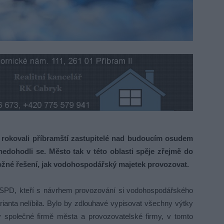
okovali příbramští zastupitelé nad budoucím osudem
dohodli se. Město tak v této oblasti spěje zřejmě do
ožné řešení, jak vodohospodářský majetek provozovat.
a SPD, kteří s návrhem provozování si vodohospodářského
rianta nelíbila. Bylo by zdlouhavé vypisovat všechny výtky
dy společné firmě města a provozovatelské firmy, v tomto