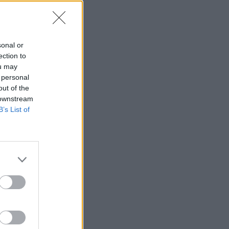
sonal or
ection to
ou may
 personal
out of the
 downstream
B’s List of