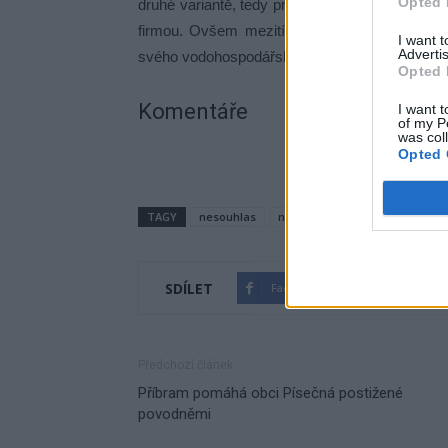
Opted 
druhé variantě, tedy provozovaní vodohospod
firmou. Ovšem mezitím zřejmě v prosinci kv
I want 
Advertis
svého vodohospodářského majetku.
Opted 
Komentáře
I want t
of my P
was col
Opted 
TAGY
nesouhlas
nucená správa
Příbram
SDÍLET
Facebook
Twitter
Předchozí článek
Příbram pomáhá obci Písečná postižené
povodněmi