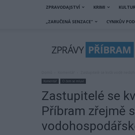
ZPRAVODAJSTVÍ
KRIMI
KULTU
„ZARUČENÁ SENZACE“
CYNIKŮV PO
Zprávy
Příbram
Domů
Komentář
Zastupitelé se kvůli vodě nedo
Komentář
O čem se mluví
Zastupitelé se k
Příbram zřejmě s
vodohospodářsk