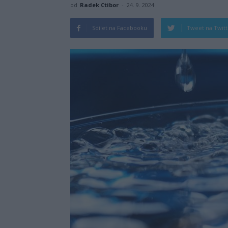
od
Radek Ctibor
-
24. 9. 2024
Sdílet na Facebooku
Tweet na Twit