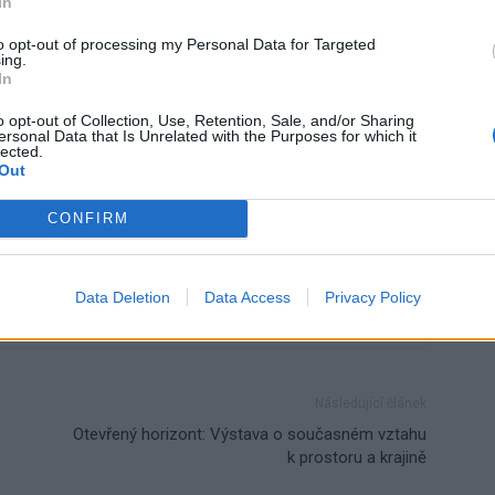
In
ářského majetku města ve spolupráci s nějakou soukromou
ůli tomuto zpoždění spadne město do tzv. nucené správy
to opt-out of processing my Personal Data for Targeted
ing.
In
o opt-out of Collection, Use, Retention, Sale, and/or Sharing
ersonal Data that Is Unrelated with the Purposes for which it
lected.
Out
CONFIRM
varianta
vodohospodářský majetek města
zastupitelstvo
Data Deletion
Data Access
Privacy Policy
Následující článek
Otevřený horizont: Výstava o současném vztahu
k prostoru a krajině