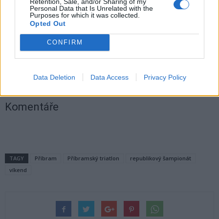
Retention, Sale, and/or Sharing of my
Personal Data that Is Unrelated with the
Purposes for which it was collected.
Opted Out
CONFIRM
Data Deletion
Data Access
Privacy Policy
Foto: archiv pořadatelů
Komentáře
TAGY
Příbram
Příbramský triatlon
republikový šampionát
víkend