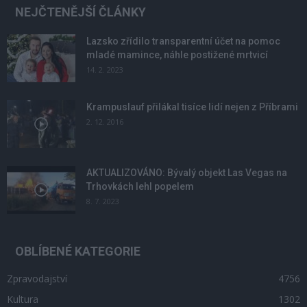
NEJČTENĚJŠÍ ČLÁNKY
Lazsko zřídilo transparentní účet na pomoc
mladé mamince, náhle postižené mrtvicí
14. 2. 2023
Krampuslauf přilákal tisíce lidí nejen z Příbrami
2. 12. 2016
AKTUALIZOVÁNO: Bývalý objekt Las Vegas na
Trhovkách lehl popelem
8. 7. 2023
OBLÍBENÉ KATEGORIE
Zpravodajství
4756
Kultura
1302