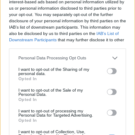
interest-based ads based on personal information utilized by
Štafetové závody patří k nejatraktivnějším disciplínám domácí
us or personal information disclosed to third parties prior to
triatlonové sezony. Rychlé střídání závodníků, týmová taktika
your opt-out. You may separately opt-out of the further
i často velmi těsné souboje přinášejí napínavou podívanou pro
disclosure of your personal information by third parties on the
diváky i samotné účastníky. Hlavní závod štafet dorostu, juniorů
IAB’s list of downstream participants. This information may
also be disclosed by us to third parties on the
IAB’s List of
a dospělých odstartuje v 9 hodin, žákovské štafety vyrazí na trať
Downstream Participants
that may further disclose it to other
v 11.10 hodin.
third parties.
Příbram tak během jediného víkendu nabídne hned dva
Personal Data Processing Opt Outs
významné podniky domácí triatlonové sezony a přivítá stovky
I want to opt-out of the Sharing of my
sportovců z celé České republiky.
personal data.
Opted In
I want to opt-out of the Sale of my
Personal Data.
Opted In
I want to opt-out of processing my
Personal Data for Targeted Advertising.
Opted In
I want to opt-out of Collection, Use,