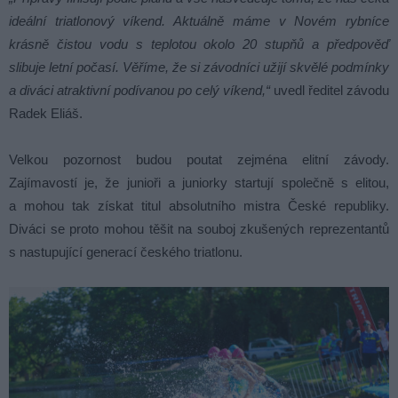
ideální triatlonový víkend. Aktuálně máme v Novém rybníce
krásně čistou vodu s teplotou okolo 20 stupňů a předpověď
slibuje letní počasí. Věříme, že si závodníci užijí skvělé podmínky
a diváci atraktivní podívanou po celý víkend,“
uvedl ředitel závodu
Radek Eliáš.
Velkou pozornost budou poutat zejména elitní závody.
Zajímavostí je, že junioři a juniorky startují společně s elitou,
a mohou tak získat titul absolutního mistra České republiky.
Diváci se proto mohou těšit na souboj zkušených reprezentantů
s nastupující generací českého triatlonu.