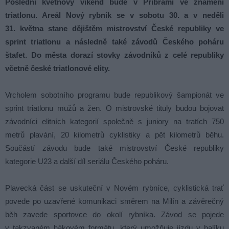
Poslední květnový víkend bude v Příbrami ve znamení
triatlonu. Areál Nový rybník se v sobotu 30. a v neděli
31. května stane dějištěm mistrovství České republiky ve
sprint triatlonu a následně také závodů Českého poháru
štafet. Do města dorazí stovky závodníků z celé republiky
včetně české triatlonové elity.
Vrcholem sobotního programu bude republikový šampionát ve
sprint triatlonu mužů a žen. O mistrovské tituly budou bojovat
závodníci elitních kategorií společně s juniory na tratích 750
metrů plavání, 20 kilometrů cyklistiky a pět kilometrů běhu.
Součástí závodu bude také mistrovství České republiky
kategorie U23 a další díl seriálu Českého poháru.
Plavecká část se uskuteční v Novém rybníce, cyklistická trať
povede po uzavřené komunikaci směrem na Milín a závěrečný
běh zavede sportovce do okolí rybníka. Závod se pojede
v takzvaném hákovém formátu, který umožňuje jízdu v balíku