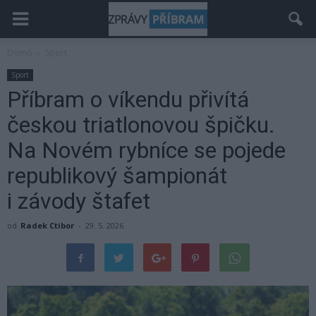
Domů
Sport
Sport
Příbram o víkendu přivítá
českou triatlonovou špičku.
Na Novém rybníce se pojede
republikový šampionát
i závody štafet
od
Radek Ctibor
-
29. 5. 2026