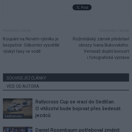
Předchozí článek
Následující článek
Koupání na Novém rybníku je
Rožmitálský zámek představí
bezpečné. Odborníci vysvětlili
obrazy Ivana Bukovského.
výskyt řasy ve vodě
Vernisáž doplní koncert
i fotografická výstava
SOUVISEJÍCÍ ČLÁNKY
VÍCE OD AUTORA
Rallycross Cup se vrací do Sedlčan.
O vítězství bude bojovat přes šedesát
jezdců
Sedlčansko
Daniel Rosenbaum potřeboval změnit