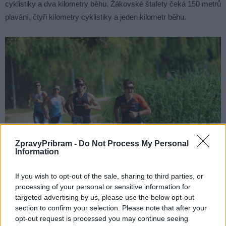
cyklistiky a dva kilometry běhu. Žákovské štafety čeká 150 metrů
plavání, čtyři kilometry cyklistiky a jeden kilometr běhu.
ZpravyPribram -
Do Not Process My Personal
Information
If you wish to opt-out of the sale, sharing to third parties, or
processing of your personal or sensitive information for
targeted advertising by us, please use the below opt-out
Foto: archiv pořadatelů
section to confirm your selection. Please note that after your
opt-out request is processed you may continue seeing