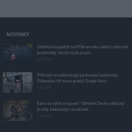
NOVINKY
Většina koupališť na Příbramsku nabízí výborné
podmínky. Horší voda je jen...
4. 8. 2026
Příbram modernizuje parkovací automaty.
Přibudou i tři nové poblíž Svaté Hory
3. 8. 2026
Kam na výlet se psem? Střední Čechy nabízejí
hrady, skanzeny i osvěžení...
1. 8. 2026