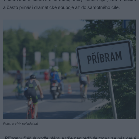
a často přináší dramatické souboje až do samotného cíle.
Foto: archiv pořadatelů
„Přípravy finišují podle plánu a vše nasvědčuje tomu, že nás čeká