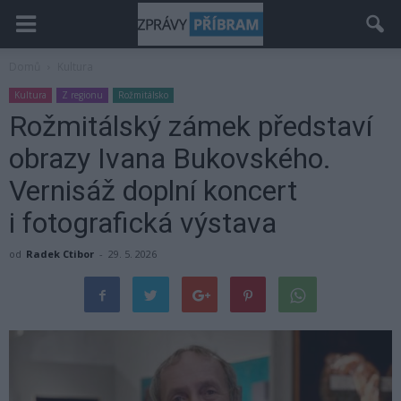
Domů
Kultura
Kultura
Z regionu
Rožmitálsko
Rožmitálský zámek představí
obrazy Ivana Bukovského.
Vernisáž doplní koncert
i fotografická výstava
od
Radek Ctibor
-
29. 5. 2026