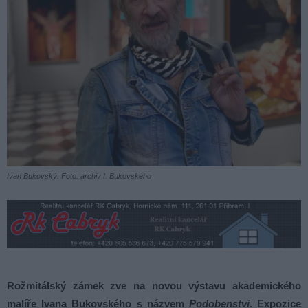
Ivan Bukovský. Foto: archiv I. Bukovského
Rožmitálský zámek zve na novou výstavu akademického
malíře Ivana Bukovského s názvem
Podobenství
. Expozice