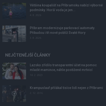
Většina koupališť na Příbramsku nabízí výborné
podmínky. Horší voda je jen...
4. 8. 2026
Příbram modernizuje parkovací automaty.
Přibudou i tři nové poblíž Svaté Hory
3. 8. 2026
NEJČTENĚJŠÍ ČLÁNKY
Lazsko zřídilo transparentní účet na pomoc
mladé mamince, náhle postižené mrtvicí
14. 2. 2023
Krampuslauf přilákal tisíce lidí nejen z Příbrami
2. 12. 2016