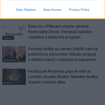
SOUVISEJÍCÍ ČLÁNKY
Data Deletion
Data Access
Privacy Policy
VÍCE OD AUTORA
Dnes se v Příbrami otevře výstava
Rovnováha života. Vernisáž nabídne
i hudební a básnický program
Kultura
Festival hudby na zámku Dobříš sází na
jedinečnou atmosféru. Klasiku propojí
s dalšími žánry i rodinným programem
Dobříšsko
Fesťáczek Presents poprvé míří do
Lesního divadla Skalka. Nabídne hudbu,
divadlo i tvořivé dílny
Kultura