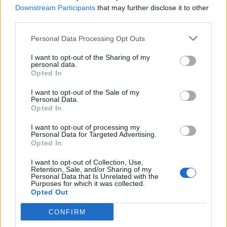
Downstream Participants
that may further disclose it to other
third parties.
Personal Data Processing Opt Outs
TAGY
Ivan Bukovský
Rožmitál pod Třemšínem
výstava
I want to opt-out of the Sharing of my
zámek
personal data.
Opted In
I want to opt-out of the Sale of my
Personal Data.
Opted In
I want to opt-out of processing my
Personal Data for Targeted Advertising.
Opted In
Předchozí článek
Následující článek
I want to opt-out of Collection, Use,
Retention, Sale, and/or Sharing of my
Příbram o víkendu přivítá českou
Starosta a strážník pomáhali
Personal Data that Is Unrelated with the
Purposes for which it was collected.
triatlonovou špičku. Na Novém
muži, kterému se udělalo
Opted Out
rybníce se pojede republikový
nevolno. Konvalinka vyzývá
šampionát i závody štafet
k větší všímavosti
CONFIRM