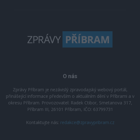
O nás
Zprávy Příbram je nezávislý zpravodajský webový portál,
přinášející informace především o aktuálním dění v Příbrami a v
okresu Příbram. Provozovatel: Radek Ctibor, Smetanova 317,
Příbram III, 26101 Příbram, IČO: 63799731
Kontaktujte nás:
redakce@zpravypribram.cz