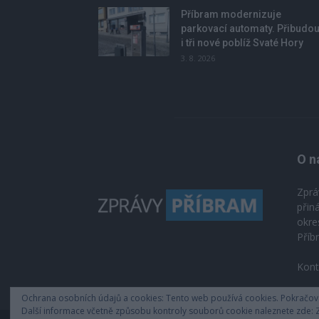
Příbram modernizuje
parkovací automaty. Přibudo
i tři nové poblíž Svaté Hory
3. 8. 2026
O n
Zprá
přin
okre
Příb
Kont
Ochrana osobních údajů a cookies: Tento web používá cookies. Pokračován
Další informace včetně způsobu kontroly souborů cookie naleznete zde: