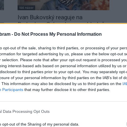
Váš názor
Ivan Bukovský reaguje na
Radoslavu Schmelzovou ohledně
0
situace v příbramské galerii
bram -
Do Not Process My Personal Information
redakce
-
3. 6. 2023
0
Názory v rubrice „Váš názor“ se nemusí shodovat
to opt-out of the sale, sharing to third parties, or processing of your per
s názory redakce. PŘÍBRAM – V posledních dnech
formation for targeted advertising by us, please use the below opt-out s
graduje situace okolo Galerie Farntiška Drtikola.
r selection. Please note that after your opt-out request is processed y
Naposledy se k situaci vyjádřila...
eing interest-based ads based on personal information utilized by us or
disclosed to third parties prior to your opt-out. You may separately opt-
losure of your personal information by third parties on the IAB’s list of
. This information may also be disclosed by us to third parties on the
IA
Participants
that may further disclose it to other third parties.
l Data Processing Opt Outs
Kultura
o opt-out of the Sharing of my personal data.