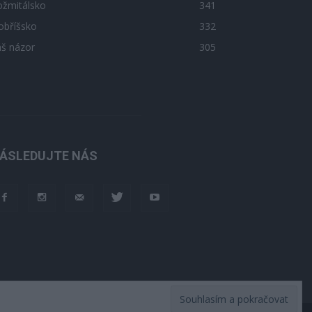
ožmitálsko
341
obříšsko
332
áš názor
305
ÁSLEDUJTE NÁS