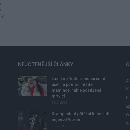
a
a
ený
NEJČTENĚJŠÍ ČLÁNKY
O
Lazsko zřídilo transparentní
Zp
účet na pomoc mladé
Ku
mamince, náhle postižené
mrtvicí
Kr
14. 2. 2023
Sp
Krampuslauf přilákal tisíce lidí
O
nejen z Příbrami
S
2. 12. 2016