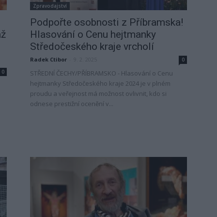
Zpravodajství
Podpořte osobnosti z Příbramska!
áž
Hlasování o Cenu hejtmanky
Středočeského kraje vrcholí
Radek Ctibor
-
9. 2. 2025
0
0
STŘEDNÍ ČECHY/PŘÍBRAMSKO - Hlasování o Cenu
hejtmanky Středočeského kraje 2024 je v plném
proudu a veřejnost má možnost ovlivnit, kdo si
odnese prestižní ocenění v...