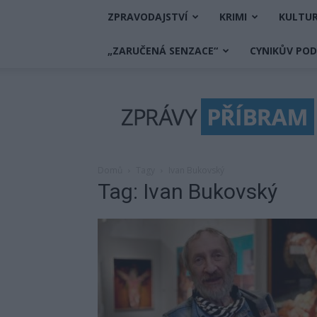
ZPRAVODAJSTVÍ
KRIMI
KULTU
„ZARUČENÁ SENZACE“
CYNIKŮV PO
Zprávy
Příbram
Domů
Tagy
Ivan Bukovský
Tag: Ivan Bukovský