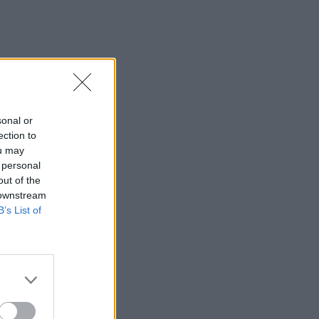
sonal or
ection to
ou may
 personal
out of the
 downstream
B’s List of