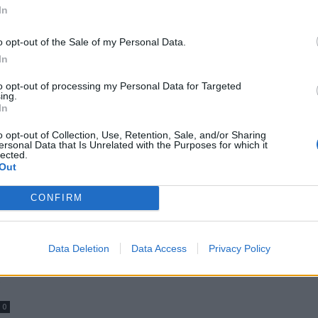
m
Galerie nabízí výstavy několika
In
významných příbramských umělců
0
o opt-out of the Sale of my Personal Data.
redakce
-
7. 7. 2019
0
In
em
PŘÍBRAM - Galerie Františka Drtikola tento měsíc
nabízí hned tři výstavy příbramských umělců. První
to opt-out of processing my Personal Data for Targeted
dvě jsou nyní umístněné v obou patrech
ing.
příbramského Zámečku. K...
In
o opt-out of Collection, Use, Retention, Sale, and/or Sharing
ersonal Data that Is Unrelated with the Purposes for which it
lected.
Out
CONFIRM
Data Deletion
Data Access
Privacy Policy
0