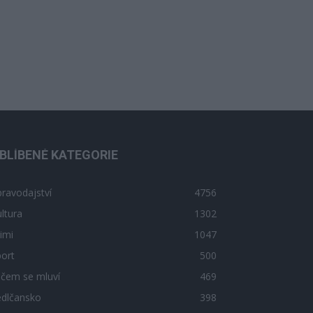
BLÍBENÉ KATEGORIE
ravodajství
4756
ltura
1302
imi
1047
ort
500
 čem se mluví
469
edlčansko
398