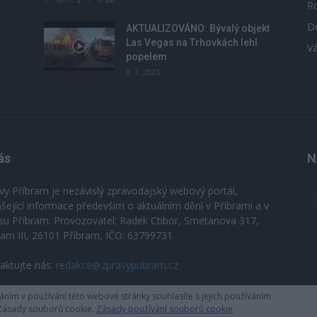
R
D
u
AKTUALIZOVÁNO: Bývalý objekt
Las Vegas na Trhovkách lehl
V
popelem
8. 7. 2023
ás
N
vy Příbram je nezávislý zpravodajský webový portál,
ášející informace především o aktuálním dění v Příbrami a v
su Příbram. Provozovatel: Radek Ctibor, Smetanova 317,
ram III, 26101 Příbram, IČO: 63799731
aktujte nás:
redakce@zpravypribram.cz
ím v používání této webové stránky souhlasíte s jejich používáním.
 Zásady souborů cookie.
Zásady používání souborů cookie