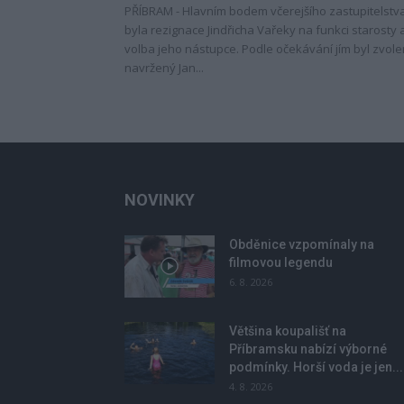
PŘÍBRAM - Hlavním bodem včerejšího zastupitelstv
byla rezignace Jindřicha Vařeky na funkci starosty 
volba jeho nástupce. Podle očekávání jím byl zvol
navržený Jan...
NOVINKY
Obděnice vzpomínaly na
filmovou legendu
6. 8. 2026
Většina koupališť na
Příbramsku nabízí výborné
podmínky. Horší voda je jen...
4. 8. 2026