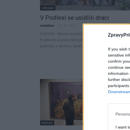
Lifestyle
V Podlesí se usídlili draci
redakce
-
15. 12. 2023
PODLESÍ - Mnozí rezidenti i lidé jen projíždějící
ZpravyPri
Podlesím si jistě všimli plamenů olizujících vstup do
jednoho z domů v centru obce. Dva bájné draky,...
If you wish 
sensitive in
confirm you
continue se
information 
further disc
participants
Downstream 
Persona
Kultura
I want t