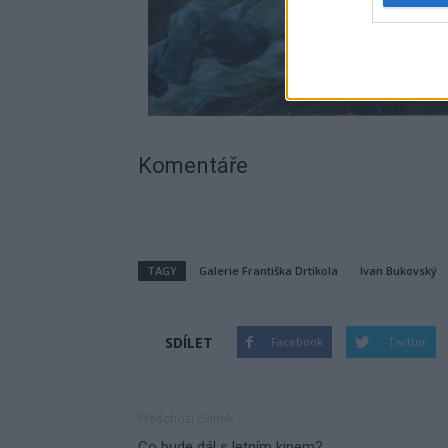
Komentáře
TAGY
Galerie Františka Drtikola
Ivan Bukovský
SDÍLET
Facebook
Twitter
Předchozí článek
Co bude dál s letním kinem?