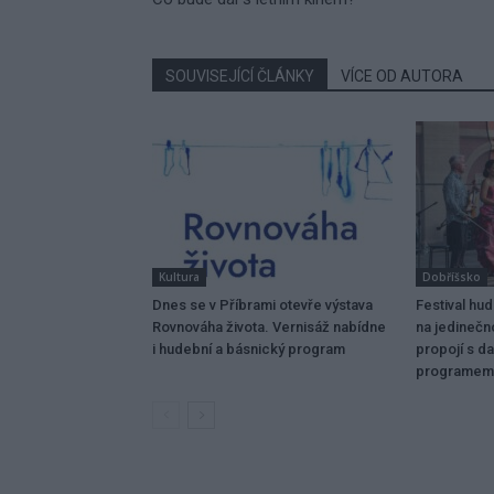
SOUVISEJÍCÍ ČLÁNKY
VÍCE OD AUTORA
Kultura
Dobříšsko
Dnes se v Příbrami otevře výstava
Festival hu
Rovnováha života. Vernisáž nabídne
na jedinečn
i hudební a básnický program
propojí s da
programem