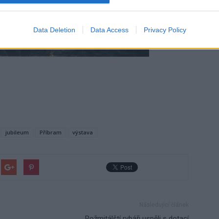
Data Deletion
Data Access
Privacy Policy
jubileum
Příbram
výstava
Následující článek
Rožmitálští rybáři uspěli s dotací