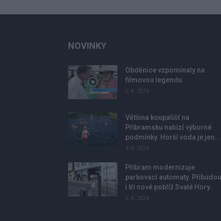
NOVINKY
Obděnice vzpomínaly na
filmovou legendu
6. 8. 2026
Většina koupališť na
Příbramsku nabízí výborné
podmínky. Horší voda je jen...
4. 8. 2026
Příbram modernizuje
parkovací automaty. Přibudo
i tři nové poblíž Svaté Hory
3. 8. 2026