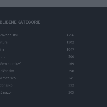
BLÍBENÉ KATEGORIE
ravodajství
4756
ltura
1302
imi
1047
ort
500
 čem se mluví
469
edlčansko
398
ožmitálsko
341
obříšsko
332
áš názor
305