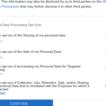
. This information may also be disclosed by us to third parties on the
IA
ý večer, 1973, V parku, 1974, Událost v 11.58:03, 1975) ze
Participants
that may further disclose it to other third parties.
yto obrazy pocházejí z klíčového období autorovy dráhy,
rozvíjí dodnes, tj. odkrývání významů skrytých za zjevnou
ia ve všednosti; a pozorování zneklidněné současnosti
l Data Processing Opt Outs
ádu a rovnováhy v chaosu.
o opt-out of the Sharing of my personal data.
ergií a tázavostí vypovídají o nekončících vzestupech
In
jeho sebeklamném vtělování se do božího postavení. Proti
o opt-out of the Sale of my Personal Data.
 kde se lidské vjemy stále více zprostředkovávají digitálně,
In
ení, že „Prostřednictvím umění hledáme Boha v Člověku.“
to opt-out of processing my Personal Data for Targeted
ing.
In
o opt-out of Collection, Use, Retention, Sale, and/or Sharing
ersonal Data that Is Unrelated with the Purposes for which it
lected.
Out
CONFIRM