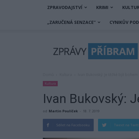
ZPRAVODAJSTVÍ
KRIMI
KULTU
„ZARUČENÁ SENZACE“
CYNIKŮV PO
Zprávy
Příbram
Domů
Kultura
Ivan Bukovský: Je těžké být bohem
Kultura
Ivan Bukovský: 
od
Martin Poulíček
-
18. 7. 2019
Sdílet na Facebooku
Tweet na Twit