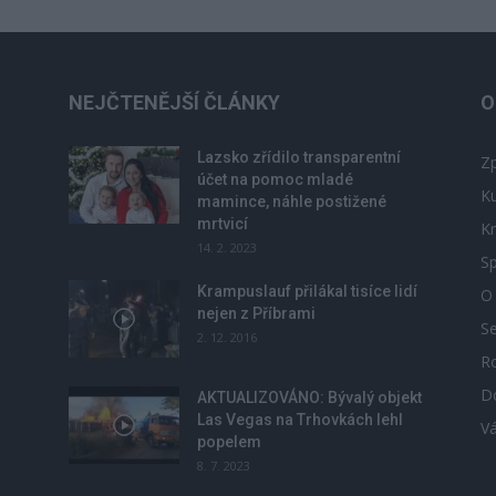
NEJČTENĚJŠÍ ČLÁNKY
O
Lazsko zřídilo transparentní
Zp
účet na pomoc mladé
Ku
mamince, náhle postižené
mrtvicí
Kr
14. 2. 2023
Sp
Krampuslauf přilákal tisíce lidí
O
nejen z Příbrami
S
2. 12. 2016
R
D
u
AKTUALIZOVÁNO: Bývalý objekt
Las Vegas na Trhovkách lehl
V
popelem
8. 7. 2023