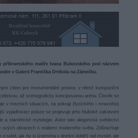
y příbramského malíře Ivana Bukovského pod názvem
odin v Galerii Františka Drtikola na Zámečku.
ným citem pro monumentální prostor, v němž kompoziční
í celistvou, až scénograficky koncipovanou arénu. Člověk se
 v mezních situacích, na pokraji (fyzického i mravního)
jší vyjadřovací poloze se projevuje jeho hluboké zakotvení
e a starořecké mytologie. Autor tato alegorická svědectví
 ve svých obrazech s reáliemi moderního světa. Zdůrazňuje
 o sobě, jak by si (zejména v dnešní době!) rád myslel, ale