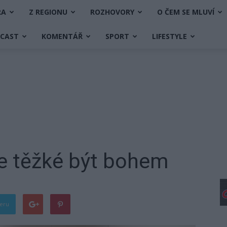
RA
Z REGIONU
ROZHOVORY
O ČEM SE MLUVÍ
DCAST
KOMENTÁŘ
SPORT
LIFESTYLE
Je těžké být bohem
teru