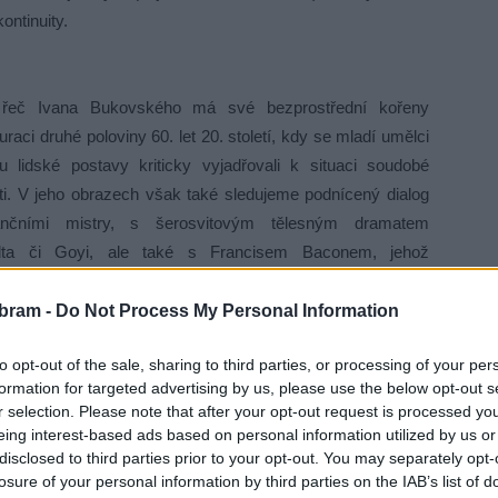
ontinuity.
 řeč Ivana Bukovského má své bezprostřední kořeny
uraci druhé poloviny 60. let 20. století, kdy se mladí umělci
u lidské postavy kriticky vyjadřovali k situaci soudobé
ti. V jeho obrazech však také sledujeme podnícený dialog
nčními mistry, s šerosvitovým tělesným dramatem
ta či Goyi, ale také s Francisem Baconem, jehož
lně vypjatá figurální dynamika se od 70. let 20. století stala
nspiračním zdrojem pro řadu příslušníků Bukovského
bram -
Do Not Process My Personal Information
 generace. Obsahy Bukovského obrazů, přesahující
to opt-out of the sale, sharing to third parties, or processing of your per
ky vymezený čas, se tak ztvárňují obdobně přesahovou
formation for targeted advertising by us, please use the below opt-out s
ou rozmluvou mezi minulostí a přítomností.
r selection. Please note that after your opt-out request is processed y
eing interest-based ads based on personal information utilized by us or
 Galerii Františka Drtikola v Příbrami u příležitosti svých
disclosed to third parties prior to your opt-out. You may separately opt-
losure of your personal information by third parties on the IAB’s list of
sledních pěti let. Jako výmluvný úvod k souboru novějších