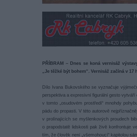
PŘÍBRAM – Dnes se koná vernisáž výstav
„Je těžké být bohem“. Vernisáž začíná v 17 h
Dílo Ivana Bukovského se vyznačuje výjimeč
perspektiva a expresivní figurální gesto vytvář
v tomto „osudovém prostředí“ mnohdy pohybuje
pádu do propasti. V této autorově nejpříznačně
v prolínajících se myšlenkových proudech bibl
o prapodstatě lidskosti pak živě konfrontuje
tím, že člověk není „všemohoucí“ kapitolou sám