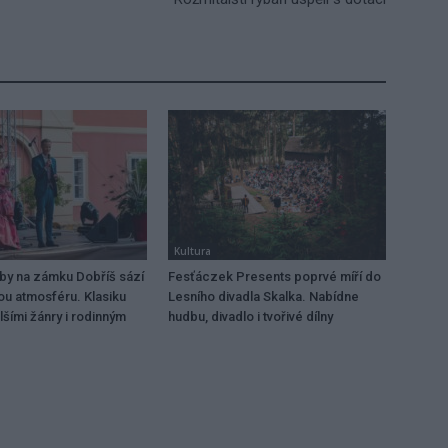
Kultura
dby na zámku Dobříš sází
Fesťáczek Presents poprvé míří do
ou atmosféru. Klasiku
Lesního divadla Skalka. Nabídne
lšími žánry i rodinným
hudbu, divadlo i tvořivé dílny