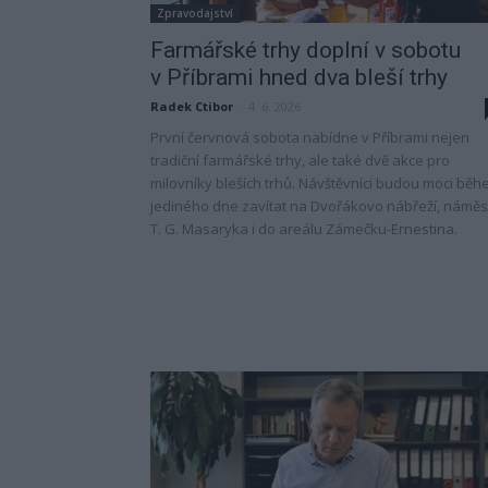
Zpravodajství
Farmářské trhy doplní v sobotu
v Příbrami hned dva bleší trhy
Radek Ctibor
-
4. 6. 2026
První červnová sobota nabídne v Příbrami nejen
tradiční farmářské trhy, ale také dvě akce pro
milovníky bleších trhů. Návštěvníci budou moci bě
jediného dne zavítat na Dvořákovo nábřeží, náměs
T. G. Masaryka i do areálu Zámečku-Ernestina.