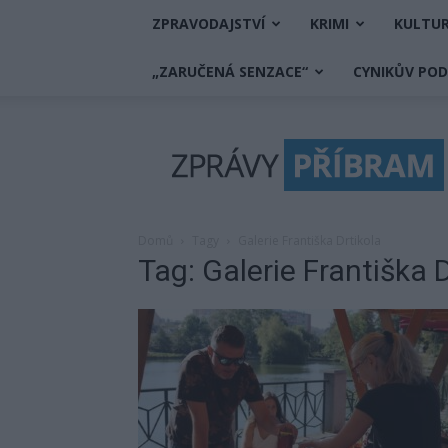
ZPRAVODAJSTVÍ
KRIMI
KULTU
„ZARUČENÁ SENZACE“
CYNIKŮV PO
Zprávy
Příbram
Domů
Tagy
Galerie Františka Drtikola
Tag: Galerie Františka D