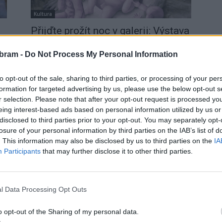
Kultura
Přijďte prožít noc v galerii: Výstava
BOND nabídne umění, hudbu
i spaní pod...
bram -
Do Not Process My Personal Information
Radek Ctibor
-
22. 7. 2025
0
0
to opt-out of the sale, sharing to third parties, or processing of your per
e
PŘÍBRAM – Galerie Františka Drtikola chystá na 21.
formation for targeted advertising by us, please use the below opt-out s
srpna od 21:00 výjimečný večer, který propojí
r selection. Please note that after your opt-out request is processed y
současné umění, letní atmosféru a nevšední zážitek.
eing interest-based ads based on personal information utilized by us or
Výstava BOND...
disclosed to third parties prior to your opt-out. You may separately opt-
losure of your personal information by third parties on the IAB’s list of
. This information may also be disclosed by us to third parties on the
IA
Participants
that may further disclose it to other third parties.
l Data Processing Opt Outs
Kultura
o opt-out of the Sharing of my personal data.