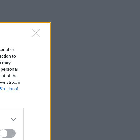
sonal or
ection to
ou may
 personal
out of the
 downstream
B’s List of