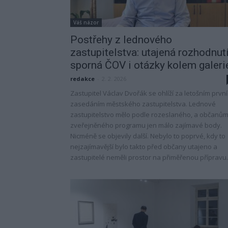
Váš názor
Postřehy z lednového
zastupitelstva: utajená rozhodnutí
sporná ČOV i otázky kolem galeri
redakce
-
2. 2. 2026
Zastupitel Václav Dvořák se ohlíží za letošním prvn
zasedáním městského zastupitelstva. Lednové
zastupitelstvo mělo podle rozeslaného, a občanů
zveřejněného programu jen málo zajímavé body.
Nicméně se objevily další. Nebylo to poprvé, kdy to
nejzajímavější bylo takto před občany utajeno a
zastupitelé neměli prostor na přiměřenou přípravu.