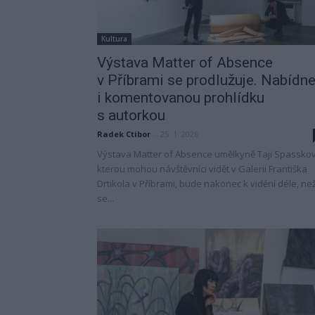
Kultura
Výstava Matter of Absence
v Příbrami se prodlužuje. Nabídn
i komentovanou prohlídku
s autorkou
Radek Ctibor
-
25. 1. 2026
Výstava Matter of Absence umělkyně Taji Spassko
kterou mohou návštěvníci vidět v Galerii Františka
Drtikola v Příbrami, bude nakonec k vidění déle, ne
se...