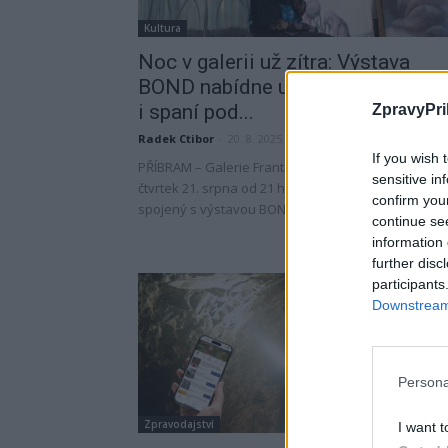
Kultura
Noc v galerii už zítra: Výstava
BOND nabídne umění, hudbu
i spaní pod...
ZpravyPri
Radek Ctibor
-
20. 8. 2025
If you wish 
PŘÍBRAM – Galerie Františka Drtikola zve už zítra, v
sensitive in
čtvrtek 21. srpna od 21 hodin, na mimořádný večer
confirm you
spojený s výstavou BOND slovenské umělkyně...
continue se
information 
further disc
participants
Downstream 
Persona
Zpravodajství
I want t