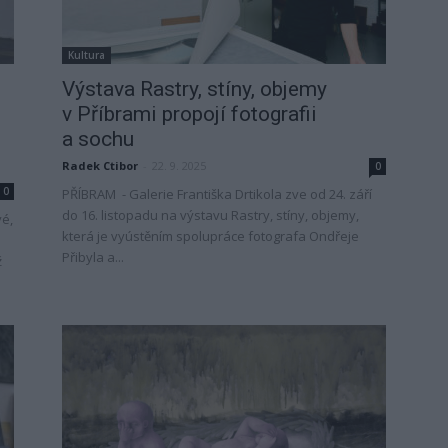
Kultura
Výstava Rastry, stíny, objemy
e
v Příbrami propojí fotografii
a sochu
Radek Ctibor
-
22. 9. 2025
0
0
PŘÍBRAM - Galerie Františka Drtikola zve od 24. září
do 16. listopadu na výstavu Rastry, stíny, objemy,
vé,
která je vyústěním spolupráce fotografa Ondřeje
Přibyla a...
ž