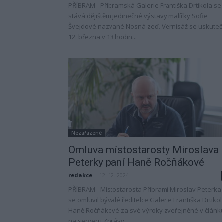
PŘÍBRAM - Příbramská Galerie Františka Drtikola se
stává dějištěm jedinečné výstavy malířky Sofie
Švejdové nazvané Nosná zeď. Vernisáž se uskuteč
12. března v 18 hodin...
Nezařazené
Omluva místostarosty Miroslava
Peterky paní Haně Ročňákové
redakce
-
12. 12. 2024
PŘÍBRAM - Místostarosta Příbrami Miroslav Peterka
se omluvil bývalé ředitelce Galerie Františka Drtiko
Haně Ročňákové za své výroky zveřejněné v článk
na serveru Zprávy...