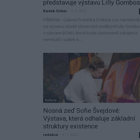
představuje výstavu Lilly Gombos
Radek Ctibor
-
5. 6. 2025
PŘÍBRAM - Galerie Františka Drtikola zve návštěvní
na výstavu mladé slovenské umělkyně Lilly Gombo
s názvem BOND, která bude slavnostně zahájena
vernisáží v pátek 6....
Kultura
Nosná zeď Sofie Švejdové:
Výstava, která odhaluje základní
struktury existence
redakce
-
4. 3. 2025