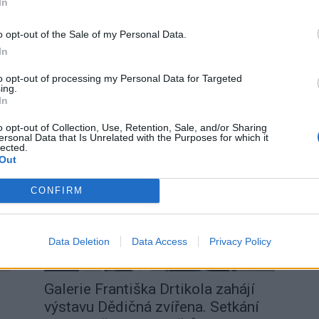
In
a
Příbram ožije loutkami: Festival
Loutky v galerii přinese divadlo,
o opt-out of the Sale of my Personal Data.
výtvarné dílny i hippie...
In
Radek Ctibor
-
13. 6. 2025
0
0
to opt-out of processing my Personal Data for Targeted
e
PŘÍBRAM - Příbram se promění od 13. do 17. června v
ing.
magické centrum loutkového divadla a výtvarného
In
ko,
umění. Galerie Františka Drtikola, atrium Zámečku
Ernestinum i...
o opt-out of Collection, Use, Retention, Sale, and/or Sharing
ersonal Data that Is Unrelated with the Purposes for which it
lected.
Out
CONFIRM
Data Deletion
Data Access
Privacy Policy
Kultura
Galerie Františka Drtikola zahájí
výstavu Dědičná zvířena. Setkání