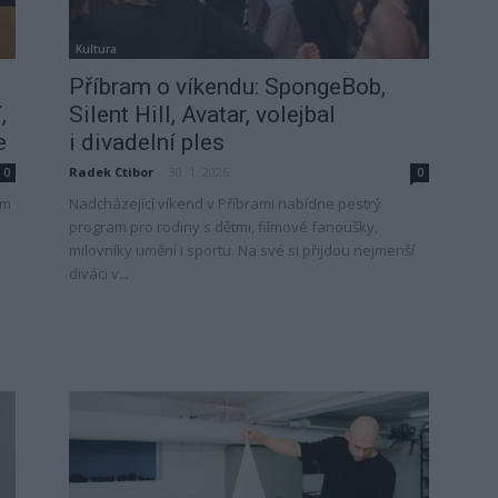
Kultura
Příbram o víkendu: SpongeBob,
,
Silent Hill, Avatar, volejbal
e
i divadelní ples
Radek Ctibor
-
30. 1. 2026
0
0
ím
Nadcházející víkend v Příbrami nabídne pestrý
program pro rodiny s dětmi, filmové fanoušky,
m
milovníky umění i sportu. Na své si přijdou nejmenší
diváci v...