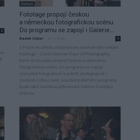
Kultura
Fototage propojí českou
a německou fotografickou scénu.
Do programu se zapojí i Galerie...
0
Radek Ctibor
-
21. 5. 2026
0
V Praze ve středu odstartovalo mezinárodní setkání
hem
Fototage – Czech-German Days of Photography,
tí
které až do pátku propojí českou a německou
fotografickou scénu. Do programu se zapojí
významní fotografové, kurátoři, pedagogové i
studenti z obou zemí. Součástí pátečního programu
bude také návštěva příbramské Galerie Františka
Drtikola.