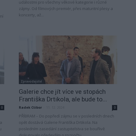
událostmi pro všechny věkové kategorie i různé
zájmy. Od filmových premiér, přes maturitní plesy a
koncerty, až...
ní
Zpravodajství
Galerie chce jít více ve stopách
Františka Drtikola, ale bude to...
Radek Ctibor
-
11. 12. 2024
0
0
PŘÍBRAM – Do popředí zájmu se v posledních dnech
la
opět dostává Galerie Františka Drtikola. Na
u
posledním zasedání zastupitelstva se bouřlivě
diskutovalo především o rozpočtu...