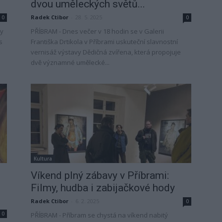
dvou uměleckých světů...
Radek Ctibor
-
28. 5. 2025
0
0
ky
PŘÍBRAM - Dnes večer v 18 hodin se v Galerii
s
Františka Drtikola v Příbrami uskuteční slavnostní
vernisáž výstavy Dědičná zvířena, která propojuje
dvě významné umělecké...
Kultura
Víkend plný zábavy v Příbrami:
Filmy, hudba i zabijačkové hody
Radek Ctibor
-
6. 2. 2025
0
0
PŘÍBRAM - Příbram se chystá na víkend nabitý