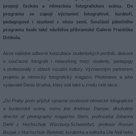
propojí českou a německou fotografickou scénu. Do
programu se zapojí významní fotografové, kurátoři,
pedagogové i studenti z obou zemí. Součástí pátečního
programu bude také návštěva příbramské Galerie Františka
Drtikola.
Akce nabídne odborné konzultace studentských portfolií, diskuse
o současné fotografii i networking mezi studenty, pedagogy
a profesionály z oblasti vizuální kultury. Významným partnerem
projektu je německý fotografický magazín Photonews a jeho
vydavatel Denis Brudna, který stál také u zrodu celé akce.
„Do Prahy proto přijíždí výrazné osobnosti německé fotografické
a kurátorské scény, mimo jiné Andreas Trampe, dlouholetý
director of photography magazínu Stern, profesorka Johanna
Diehl z Hochschule Würzburg-Schweinfurt, profesor Roman
Bezjak z Hochschule Bielefeld, kurátorka a editorka Ute Noll nebo