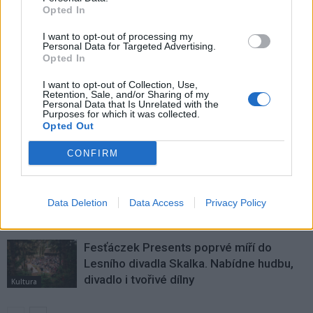
i nová obřadní síň
vrátí už v červnu
Opted In
I want to opt-out of processing my
Personal Data for Targeted Advertising.
SOUVISEJÍCÍ ČLÁNKY
Opted In
VÍCE OD AUTORA
I want to opt-out of Collection, Use,
Retention, Sale, and/or Sharing of my
Personal Data that Is Unrelated with the
Dnes se v Příbrami otevře výstava
Purposes for which it was collected.
Opted Out
Rovnováha života. Vernisáž nabídne
i hudební a básnický program
Kultura
CONFIRM
Festival hudby na zámku Dobříš sází na
jedinečnou atmosféru. Klasiku propojí
Data Deletion
Data Access
Privacy Policy
s dalšími žánry i rodinným programem
Dobříšsko
Fesťáczek Presents poprvé míří do
Lesního divadla Skalka. Nabídne hudbu,
divadlo i tvořivé dílny
Kultura