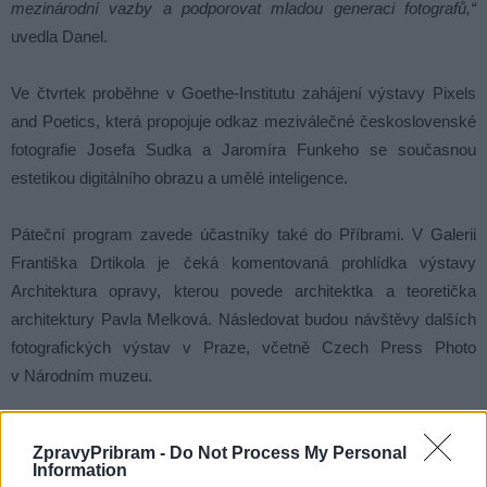
mezinárodní vazby a podporovat mladou generaci fotografů,“
uvedla Danel.
Ve čtvrtek proběhne v Goethe-Institutu zahájení výstavy Pixels
and Poetics, která propojuje odkaz meziválečné československé
fotografie Josefa Sudka a Jaromíra Funkeho se současnou
estetikou digitálního obrazu a umělé inteligence.
Páteční program zavede účastníky také do Příbrami. V Galerii
Františka Drtikola je čeká komentovaná prohlídka výstavy
Architektura opravy, kterou povede architektka a teoretička
architektury Pavla Melková. Následovat budou návštěvy dalších
fotografických výstav v Praze, včetně Czech Press Photo
v Národním muzeu.
Projekt vznikl ve spolupráci Galerie Františka Drtikola Příbram,
ZpravyPribram -
Do Not Process My Personal
Goethe-Institutu Praha, Photonews a UMPRUM za podpory
Information