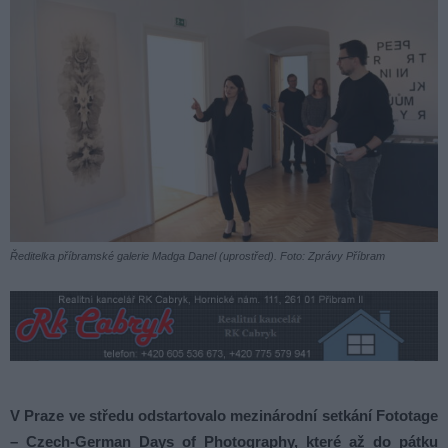
Ředitelka příbramské galerie Madga Danel (uprostřed). Foto: Zprávy Příbram
V Praze ve středu odstartovalo mezinárodní setkání Fototage
– Czech-German Days of Photography, které až do pátku