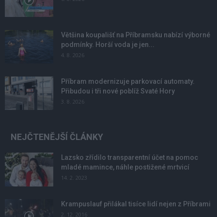
Většina koupališť na Příbramsku nabízí výborné
podmínky. Horší voda je jen...
4. 8. 2026
Příbram modernizuje parkovací automaty.
Přibudou i tři nové poblíž Svaté Hory
3. 8. 2026
NEJČTENĚJŠÍ ČLÁNKY
Lazsko zřídilo transparentní účet na pomoc
mladé mamince, náhle postižené mrtvicí
14. 2. 2023
Krampuslauf přilákal tisíce lidí nejen z Příbrami
2. 12. 2016