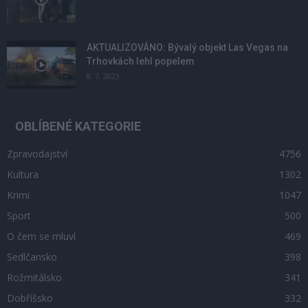
AKTUALIZOVÁNO: Bývalý objekt Las Vegas na
Trhovkách lehl popelem
8. 7. 2023
OBLÍBENÉ KATEGORIE
Zpravodajství
4756
Kultura
1302
Krimi
1047
Sport
500
O čem se mluví
469
Sedlčansko
398
Rožmitálsko
341
Dobříšsko
332