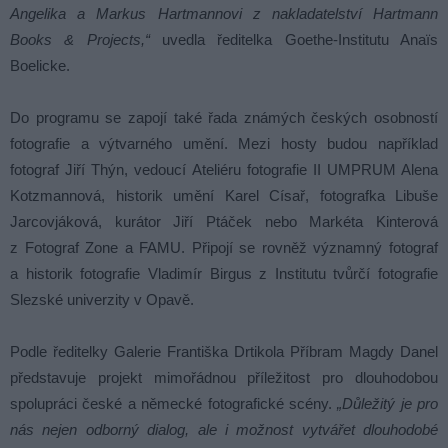
Angelika a Markus Hartmannovi z nakladatelství Hartmann
Books & Projects,“
uvedla ředitelka Goethe-Institutu Anaïs
Boelicke.
Do programu se zapojí také řada známých českých osobností
fotografie a výtvarného umění. Mezi hosty budou například
fotograf Jiří Thýn, vedoucí Ateliéru fotografie II UMPRUM Alena
Kotzmannová, historik umění Karel Císař, fotografka Libuše
Jarcovjáková, kurátor Jiří Ptáček nebo Markéta Kinterová
z Fotograf Zone a FAMU. Připojí se rovněž významný fotograf
a historik fotografie Vladimír Birgus z Institutu tvůrčí fotografie
Slezské univerzity v Opavě.
Podle ředitelky Galerie Františka Drtikola Příbram Magdy Danel
představuje projekt mimořádnou příležitost pro dlouhodobou
spolupráci české a německé fotografické scény.
„Důležitý je pro
nás nejen odborný dialog, ale i možnost vytvářet dlouhodobé