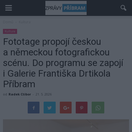
Domů
Kultura
Kultura
Fototage propojí českou
a německou fotografickou
scénu. Do programu se zapojí
i Galerie Františka Drtikola
Příbram
od
Radek Ctibor
-
21. 5. 2026