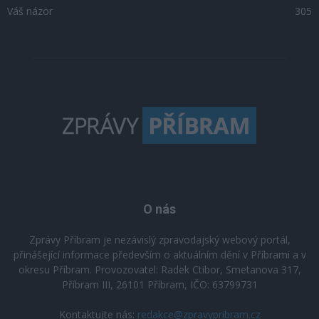
Váš názor
305
O nás
Zprávy Příbram je nezávislý zpravodajský webový portál,
přinášející informace především o aktuálním dění v Příbrami a v
okresu Příbram. Provozovatel: Radek Ctibor, Smetanova 317,
Příbram III, 26101 Příbram, IČO: 63799731
Kontaktujte nás:
redakce@zpravypribram.cz