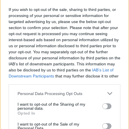
Česko-německého fondu budoucnosti.
If you wish to opt-out of the sale, sharing to third parties, or
Komentáře
processing of your personal or sensitive information for
targeted advertising by us, please use the below opt-out
section to confirm your selection. Please note that after your
opt-out request is processed you may continue seeing
interest-based ads based on personal information utilized by
us or personal information disclosed to third parties prior to
TAGY
Fototage
Galerie Františka Drtikola
Goethe-Institut Praha
your opt-out. You may separately opt-out of the further
UMPRUM
disclosure of your personal information by third parties on the
IAB’s list of downstream participants. This information may
also be disclosed by us to third parties on the
IAB’s List of
Downstream Participants
that may further disclose it to other
third parties.
Personal Data Processing Opt Outs
I want to opt-out of the Sharing of my
personal data.
Předchozí článek
Následující článek
Opted In
Minutky z radnice: Svatohorský
Obřadní síň v Ernestinu prošla
I want to opt-out of the Sale of my
Downtown, hornické slavnosti
rekonstrukcí. První svatby se
Personal Data.