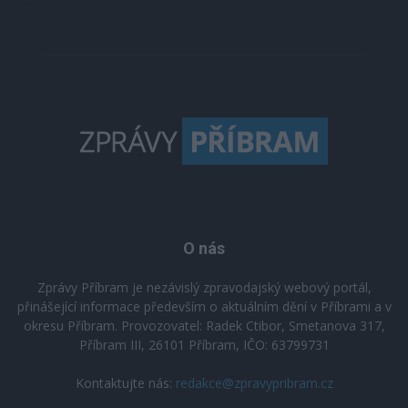
O nás
Zprávy Příbram je nezávislý zpravodajský webový portál,
přinášející informace především o aktuálním dění v Příbrami a v
okresu Příbram. Provozovatel: Radek Ctibor, Smetanova 317,
Příbram III, 26101 Příbram, IČO: 63799731
Kontaktujte nás:
redakce@zpravypribram.cz