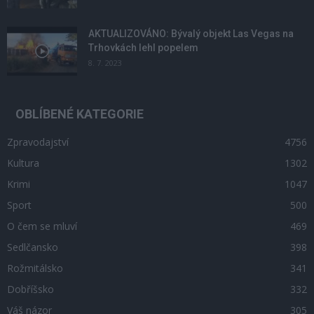
AKTUALIZOVÁNO: Bývalý objekt Las Vegas na
Trhovkách lehl popelem
8. 7. 2023
OBLÍBENÉ KATEGORIE
Zpravodajství
4756
Kultura
1302
Krimi
1047
Sport
500
O čem se mluví
469
Sedlčansko
398
Rožmitálsko
341
Dobříšsko
332
Váš názor
305