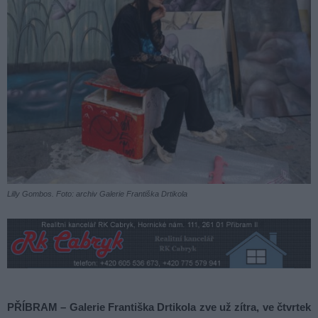
Lilly Gombos. Foto: archiv Galerie Františka Drtikola
PŘÍBRAM – Galerie Františka Drtikola zve už zítra, ve čtvrtek