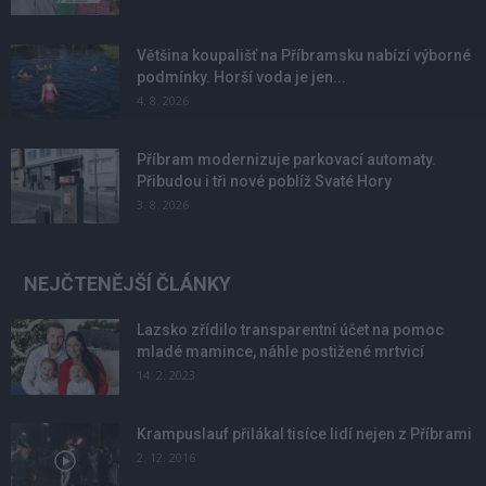
Většina koupališť na Příbramsku nabízí výborné
podmínky. Horší voda je jen...
4. 8. 2026
Příbram modernizuje parkovací automaty.
Přibudou i tři nové poblíž Svaté Hory
3. 8. 2026
NEJČTENĚJŠÍ ČLÁNKY
Lazsko zřídilo transparentní účet na pomoc
mladé mamince, náhle postižené mrtvicí
14. 2. 2023
Krampuslauf přilákal tisíce lidí nejen z Příbrami
2. 12. 2016