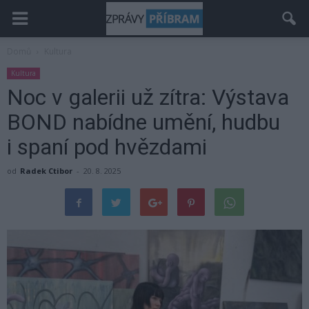
Domů
Kultura
Kultura
Noc v galerii už zítra: Výstava
BOND nabídne umění, hudbu
i spaní pod hvězdami
od
Radek Ctibor
-
20. 8. 2025