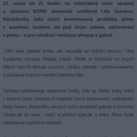
21. srpna od 21 hodin, na mimořádný večer spojený
s výstavou BOND slovenské umělkyně Lilly Gombos.
Návštěvníky čeká noční komentovaná prohlídka přímo
s autorkou, hudební set pod širým nebem, občerstvení
v parku – a pro odvážné i možnost přespat v galerii.
„Tělo není stabilní entita, ale neustále se měnící proces,“
říká
kurátorka výstavy Magda Danel. Podle ní Gombos ve svých
dílech otevírá témata zrození, zániku, identity i posthumanismu
a posouvá hranice vnímání lidského těla.
Výstava představuje organické světy, kde se lidské tvary mění
v bizarní plody, embrya či hybridní formy inspirované subžánrem
body hororu. Atmosféru umocní noční prostředí galerie a možnost
zůstat až do rána – stačí si přinést spacák a deku. Ráno bude
následovat společná snídaně.