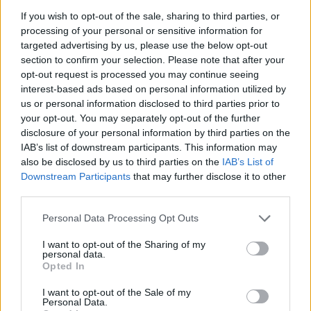
If you wish to opt-out of the sale, sharing to third parties, or
processing of your personal or sensitive information for
SOUVISEJÍCÍ ČLÁNKY
targeted advertising by us, please use the below opt-out
section to confirm your selection. Please note that after your
VÍCE OD AUTORA
opt-out request is processed you may continue seeing
interest-based ads based on personal information utilized by
Dnes se v Příbrami otevře výstava
us or personal information disclosed to third parties prior to
Rovnováha života. Vernisáž nabídne
your opt-out. You may separately opt-out of the further
i hudební a básnický program
Kultura
disclosure of your personal information by third parties on the
IAB’s list of downstream participants. This information may
also be disclosed by us to third parties on the
IAB’s List of
Festival hudby na zámku Dobříš sází na
Downstream Participants
that may further disclose it to other
jedinečnou atmosféru. Klasiku propojí
third parties.
s dalšími žánry i rodinným programem
Dobříšsko
Personal Data Processing Opt Outs
Fesťáczek Presents poprvé míří do
I want to opt-out of the Sharing of my
Lesního divadla Skalka. Nabídne hudbu,
personal data.
divadlo i tvořivé dílny
Kultura
Opted In
I want to opt-out of the Sale of my
Personal Data.