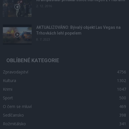
2. 12. 2016
AKTUALIZOVÁNO: Bývalý objekt Las Vegas na
Trhovkách lehl popelem
8. 7. 2023
OBLÍBENÉ KATEGORIE
Zpravodajství
4756
Kultura
1302
Krimi
1047
Sport
500
O čem se mluví
469
Sedlčansko
398
Rožmitálsko
341