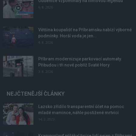
Obděnice vzpomínaly na filmovou legendu
6. 8. 2026
Většina koupališť na Příbramsku nabízí výborné
podmínky. Horší voda je jen...
4. 8. 2026
Příbram modernizuje parkovací automaty.
Přibudou i tři nové poblíž Svaté Hory
3. 8. 2026
NEJČTENĚJŠÍ ČLÁNKY
Lazsko zřídilo transparentní účet na pomoc
mladé mamince, náhle postižené mrtvicí
14. 2. 2023
Krampuslauf přilákal tisíce lidí nejen z Příbrami