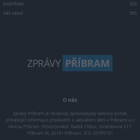
Dobříšsko
332
Váš názor
305
O nás
Zprávy Příbram je nezávislý zpravodajský webový portál,
přinášející informace především o aktuálním dění v Příbrami a v
okresu Příbram. Provozovatel: Radek Ctibor, Smetanova 317,
Příbram III, 26101 Příbram, IČO: 63799731