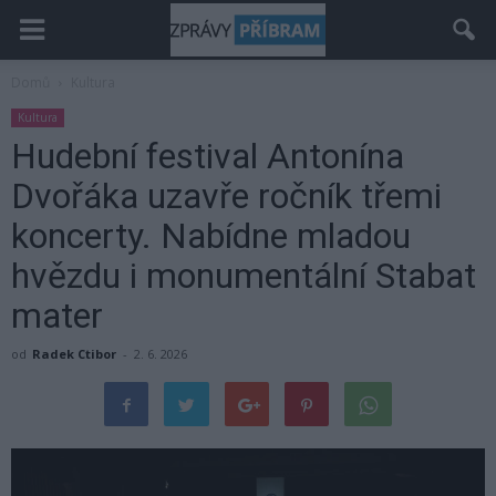
Domů
Kultura
Kultura
Hudební festival Antonína
Dvořáka uzavře ročník třemi
koncerty. Nabídne mladou
hvězdu i monumentální Stabat
mater
od
Radek Ctibor
-
2. 6. 2026