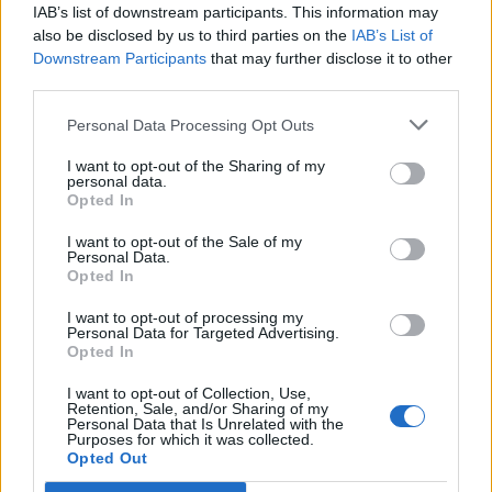
Sylva Čmugrová, Aleš Briscein a Pavel Švingr pod vedením
IAB’s list of downstream participants. This information may
dirigenta Stanislava Vavřínka. Součástí slavnostního večera bude
also be disclosed by us to third parties on the
IAB’s List of
Downstream Participants
that may further disclose it to other
také předání Ceny města Příbram a vyhlášení vítěze 11. ročníku
third parties.
festivalové skladatelské soutěže určené autorům do 40 let.
Personal Data Processing Opt Outs
Závěrečné koncerty symbolicky uzavřou ročník, který nesl téma
I want to opt-out of the Sharing of my
„Dvořák a Anglie“ a znovu potvrdil, že hudební festival patří
personal data.
Opted In
k nejvýznamnějším kulturním událostem regionu.
I want to opt-out of the Sale of my
Personal Data.
Opted In
I want to opt-out of processing my
Personal Data for Targeted Advertising.
Opted In
I want to opt-out of Collection, Use,
Retention, Sale, and/or Sharing of my
Personal Data that Is Unrelated with the
Purposes for which it was collected.
Opted Out