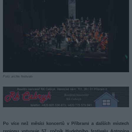
Foto: archiv festivalu
Po více než měsíci koncertů v Příbrami a dalších místech
regionu vstupuje 57. ročník Hudebního festivalu Antonína