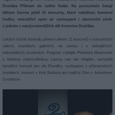
Dvořáka Příbram do svého finále. Na posluchače čekají
během června ještě tři koncerty, které nabídnou komorní
hudbu, netradiční open air vystoupení i slavnostní závěr
s jedním z nejvýznamnějších děl Antonína Dvořáka.
Letošní ročník festivalu přinesl celkem 21 koncertů v koncertních
sálech, kostelech, galeriích, na zámku i v netradičních
industriálních prostorách. Program zahájila Plzeňská filharmonie
s britskou violoncellistkou Laurou van der Heijden, nechyběl
benefiční koncert pro vilu Rusalku, vystoupení v příbramských
kostelech, koncert v Huti Barbora ani tradiční Den s Antonínem
Dvořákem.