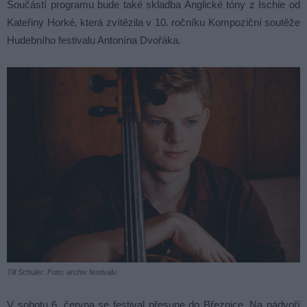
Součástí programu bude také skladba Anglické tóny z Ischie od
Kateřiny Horké, která zvítězila v 10. ročníku Kompoziční soutěže
Hudebního festivalu Antonína Dvořáka.
Till Schuler. Foto: archiv festivalu
V sobotu 6. června se festival přesune do Březnice. Na nádvoří