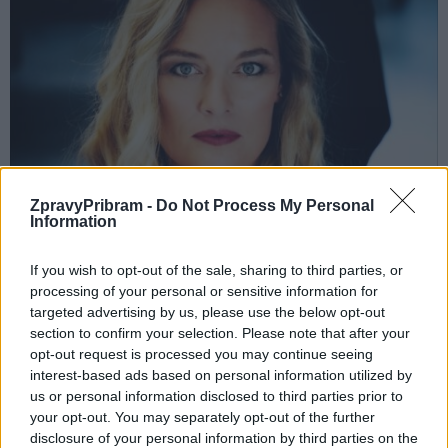
ZpravyPribram -
Do Not Process My Personal
Information
If you wish to opt-out of the sale, sharing to third parties, or
processing of your personal or sensitive information for
targeted advertising by us, please use the below opt-out
section to confirm your selection. Please note that after your
opt-out request is processed you may continue seeing
Alžběta Poláčková. Foto: archiv festivalu
interest-based ads based on personal information utilized by
us or personal information disclosed to third parties prior to
V Příbrami skladbu provedou Janáčkova filharmonie Ostrava,
your opt-out. You may separately opt-out of the further
Český filharmonický sbor Brno a sólisté Alžběta Poláčková,
disclosure of your personal information by third parties on the