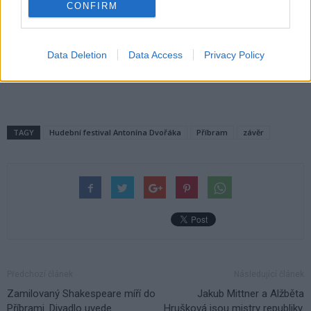
CONFIRM
Český filharmonický sbor Brno. Foto: archiv festivalu
Data Deletion
Data Access
Privacy Policy
Komentáře
TAGY
Hudební festival Antonína Dvořáka
Příbram
závěr
Předchozí článek
Následující článek
Zamilovaný Shakespeare míří do
Jakub Mittner a Alžběta
Příbrami. Divadlo uvede
Hrušková jsou mistry republiky.