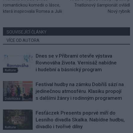
romantickou komedii o lásce,
Triatlonový šampionát ovládl
která inspirovala Romea a Julii
Nový rybník
SOUVISEJÍCÍ ČLÁNKY
VÍCE OD AUTORA
Dnes se v Příbrami otevře výstava
Rovnováha života. Vernisáž nabídne
i hudební a básnický program
Kultura
Festival hudby na zámku Dobříš sází na
jedinečnou atmosféru. Klasiku propojí
s dalšími žánry i rodinným programem
Dobříšsko
Fesťáczek Presents poprvé míří do
Lesního divadla Skalka. Nabídne hudbu,
divadlo i tvořivé dílny
Kultura