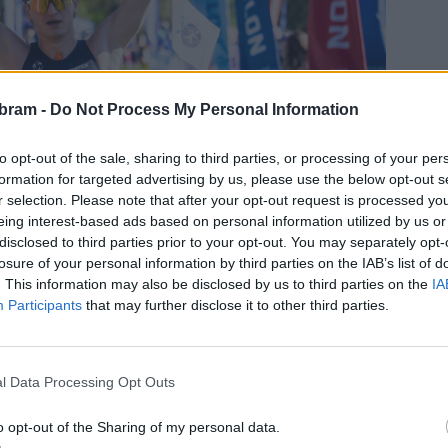
bram -
Do Not Process My Personal Information
to opt-out of the sale, sharing to third parties, or processing of your per
formation for targeted advertising by us, please use the below opt-out s
r selection. Please note that after your opt-out request is processed y
eing interest-based ads based on personal information utilized by us or
disclosed to third parties prior to your opt-out. You may separately opt-
losure of your personal information by third parties on the IAB’s list of
. This information may also be disclosed by us to third parties on the
IA
zou pořádně rozjeli, ale myslím si, že jsem šel na jistotu.
Participants
that may further disclose it to other third parties.
 a rozhodl jsem se nenechat to až do sprintu,“
uvedl po
l Data Processing Opt Outs
amný úspěch. Po nedávné maturitě ho nyní čekají starty ve
v aquatlonu a triatlonu.
o opt-out of the Sharing of my personal data.