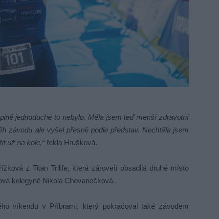
úplně jednoduché to nebylo. Měla jsem teď menší zdravotní
běh závodu ale vyšel přesně podle představ. Nechtěla jsem
it už na kole,“
řekla Hrušková.
ížková z Titan Trilife, která zároveň obsadila druhé místo
lubová kolegyně Nikola Chovanečková.
ového víkendu v Příbrami, který pokračoval také závodem