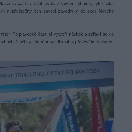
. Plavecká část se odehrávala v Novém rybníce, cyklistická
ilín a závěrečný běh zavedl závodníky do okolí Nového
tner. Po plavecké části si vytvořil náskok a zařadil se do
 rozhodl až běh, ve kterém svedl souboj především s Janem