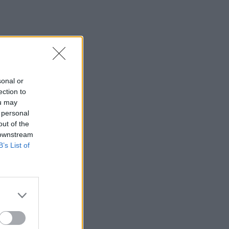
sonal or
ection to
ou may
 personal
out of the
 downstream
B’s List of