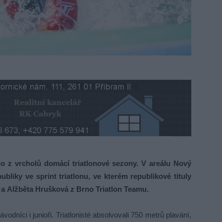
ho z vrcholů domácí triatlonové sezony. V areálu Nový
bliky ve sprint triatlonu, ve kterém republikové tituly
fe a Alžběta Hrušková z Brno Triatlon Teamu.
vodníci i junioři. Triatlonisté absolvovali 750 metrů plavání,