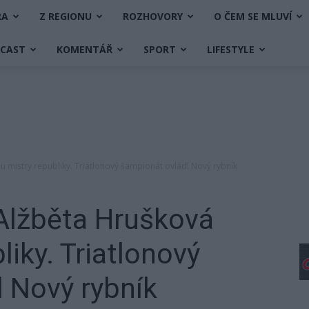
RA
Z REGIONU
ROZHOVORY
O ČEM SE MLUVÍ
DCAST
KOMENTÁŘ
SPORT
LIFESTYLE
ou mistry republiky. Triatlonový šampionát ovládl Nový rybník
Alžběta Hrušková
liky. Triatlonový
 Nový rybník