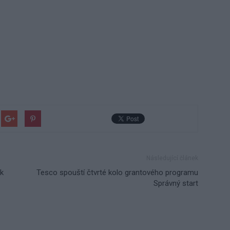
Následující článek
ík
Tesco spouští čtvrté kolo grantového programu
Správný start