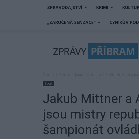
ZPRAVODAJSTVÍ
KRIMI
KULTU
„ZARUČENÁ SENZACE“
CYNIKŮV PO
Zprávy
Příbram
Domů
Sport
Jakub Mittner a Alžběta Hrušková js
Sport
Jakub Mittner a 
jsou mistry repub
šampionát ovládl