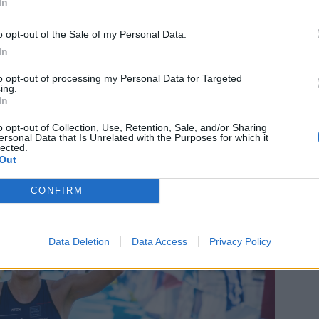
In
u se ztrátou necelých šestnácti sekund. Bronzovou medaili
o opt-out of the Sale of my Personal Data.
In
lavání se držela v čelní skupině a během cyklistické části
to opt-out of processing my Personal Data for Targeted
ci si přivezla i do běhu, kde své vedení udržela až do cíle.
ing.
In
o opt-out of Collection, Use, Retention, Sale, and/or Sharing
ersonal Data that Is Unrelated with the Purposes for which it
lected.
Out
CONFIRM
Data Deletion
Data Access
Privacy Policy