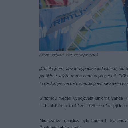
Alžběta Hrušková. Foto: archiv pořadatelů
„Chtěla jsem, aby to vypadalo jednoduše, ale 
problémy, takže forma není stoprocentní. Prů
to nechat jen na běh, snažila jsem se závod tvoř
Stříbrnou medaili vybojovala juniorka Vanda Kř
v absolutním pořadí žen. Třetí skončila její k
Mistrovství republiky bylo součástí triatlon
Českého poháru štafet.