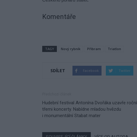
Komentáře
TAGY
Nový rybník
Příbram
Triatlon
SDÍLET
Facebook
Twitter
Předchozí článek
Hudební festival Antonína Dvořáka uzavře ročn
třemi koncerty. Nabídne mladou hvězdu
i monumentální Stabat mater
SOUVISEJÍCÍ ČLÁNKY
VÍCE OD AUTORA