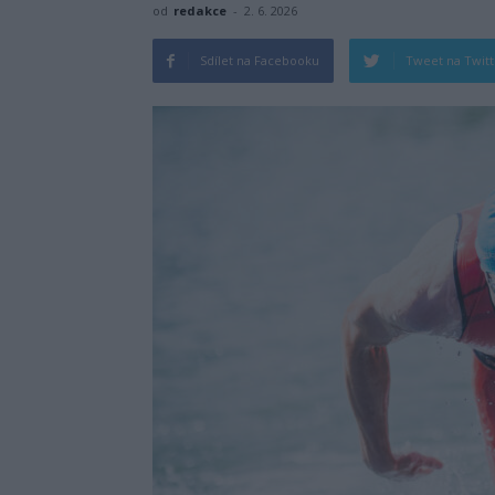
od
redakce
-
2. 6. 2026
Sdílet na Facebooku
Tweet na Twit