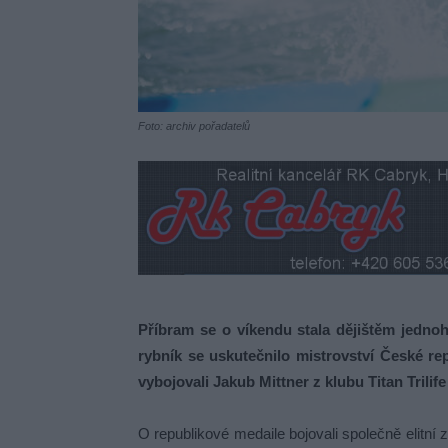
Foto: archiv pořadatelů
Příbram se o víkendu stala dějištěm jedno
rybník se uskutečnilo mistrovství České repu
vybojovali Jakub Mittner z klubu Titan Trili
O republikové medaile bojovali společně elitní zá