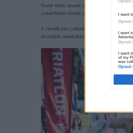
Opted 
Druhé místo obsadil Jan Volár z TriLion Team
získal Radim Grebík z Titan Trilife.
I want t
Opted 
V závodě žen zvítězila Alžběta Hrušková. Po p
I want 
se snažila závod aktivně rozdělit. Výhodnou pozi
Advertis
Opted 
I want t
of my P
was col
Opted 