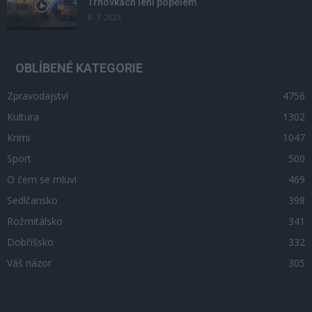
Trhovkách lehl popelem
8. 7. 2023
OBLÍBENÉ KATEGORIE
Zpravodajství
4756
Kultura
1302
Krimi
1047
Sport
500
O čem se mluví
469
Sedlčansko
398
Rožmitálsko
341
Dobříšsko
332
Váš názor
305