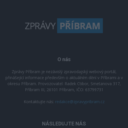
O nás
Zprávy Příbram je nezávislý zpravodajský webový portál,
přinášející informace především o aktuálním dění v Příbrami a v
okresu Příbram. Provozovatel: Radek Ctibor, Smetanova 317,
Příbram III, 26101 Příbram, IČO: 63799731
Kontaktujte nás:
redakce@zpravypribram.cz
NÁSLEDUJTE NÁS