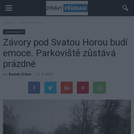
Domů
Zpravodajství
Zpravodajství
Závory pod Svatou Horou budí
emoce. Parkoviště zůstává
prázdné
od
Radek Ctibor
-
12. 2. 2026