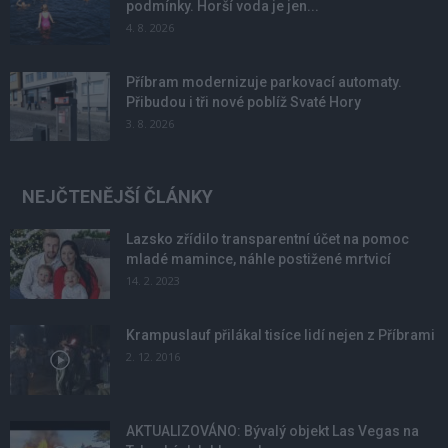
podmínky. Horší voda je jen...
4. 8. 2026
Příbram modernizuje parkovací automaty.
Přibudou i tři nové poblíž Svaté Hory
3. 8. 2026
NEJČTENĚJŠÍ ČLÁNKY
Lazsko zřídilo transparentní účet na pomoc
mladé mamince, náhle postižené mrtvicí
14. 2. 2023
Krampuslauf přilákal tisíce lidí nejen z Příbrami
2. 12. 2016
AKTUALIZOVÁNO: Bývalý objekt Las Vegas na