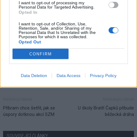
I want to opt-out of processing my
Personal Data for Targeted Advertising.
Opted In
I want to opt-out of Collection, Use,
Retention, Sale, and/or Sharing of my
TAGY
Jan Konvalinka
parkování
Příbram
Svatá Hora
Personal Data that Is Unrelated with the
Purposes for which it was collected.
Vladimír Karpíšek
závora
Opted Out
CONFIRM
Data Deletion
Data Access
Privacy Policy
Předchozí článek
Následující článek
Příbram chce šetřit, jak se
U školy Bratří Čapků přibude
úspory dotknou akcí SZM
běžecká dráha
SOUVISEJÍCÍ ČLÁNKY