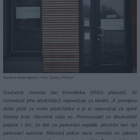
Kavárna hledá nájemce. Foto: Zprávy Příbram
Současný starosta Jan Konvalinka (ANO) připouští, že
rozhodnutí jeho předchůdců nepovažuje za ideální.
„K pronájmu
došlo ještě za mého předchůdce a já to nepovažuji za úplně
šťastný krok. Nicméně stalo se. Provozovatel se dlouhodobě
potýkal s tím, že lidé za parkování neplatili, přestože tam byl
parkovací automat. Městská policie navíc nemůže ze zákona