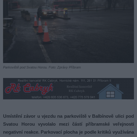
Parkoviště pod Svatou Horou. Foto: Zprávy Příbram
Umístění závor u vjezdu na parkoviště v Balbínově ulici pod
Svatou Horou vyvolalo mezi částí příbramské veřejnosti
negativní reakce. Parkovací plocha je podle kritiků využívána