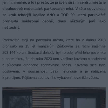
jen minimálně, a to i přesto, že právě v širším centru města je
dlouhodobě nedostatek parkovacích míst. V této souvislosti
se krok tehdejší koalice ANO a TOP 09, která parkoviště
pronajala soukromé osobě, dnes některým jeví jako
nešťastný.
Parkoviště stojí na pozemku města, které ho v dubnu 2018
pronajalo na 15 let manželům Žůrkovým za roční nájemné
203 144 korun. Součástí dohody byl i prodej přilehlého pozemku
s podmínkou, že do roku 2023 tam vznikne kavárna s toaletami
a půjčovna drobného sportovního náčiní. Kavárna sice byla
postavena, v současnosti však nefunguje a je nabízena
k pronájmu. Půjčovna sportovního vybavení nevznikla vůbec.