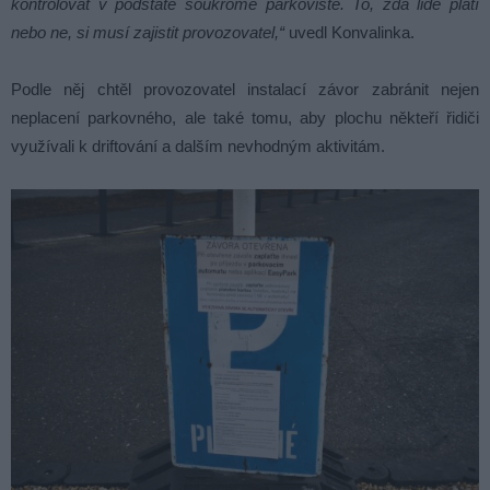
kontrolovat v podstatě soukromé parkoviště. To, zda lidé platí
nebo ne, si musí zajistit provozovatel,“
uvedl Konvalinka.
Podle něj chtěl provozovatel instalací závor zabránit nejen
neplacení parkovného, ale také tomu, aby plochu někteří řidiči
využívali k driftování a dalším nevhodným aktivitám.