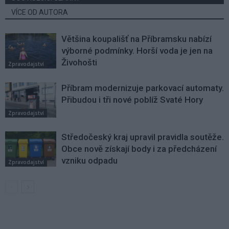
VÍCE OD AUTORA
Většina koupališť na Příbramsku nabízí
výborné podmínky. Horší voda je jen na
Živohošti
Zpravodajství
Příbram modernizuje parkovací automaty.
Přibudou i tři nové poblíž Svaté Hory
Zpravodajství
Středočeský kraj upravil pravidla soutěže.
Obce nově získají body i za předcházení
vzniku odpadu
Zpravodajství