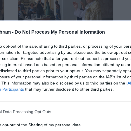
Kultura
bram -
Do Not Process My Personal Information
Svatohorky: Unikátní výstava lidové
.
zbožnosti se otevírá na Svaté Hoře
to opt-out of the sale, sharing to third parties, or processing of your per
redakce
-
25. 4. 2026
0
0
formation for targeted advertising by us, please use the below opt-out s
r selection. Please note that after your opt-out request is processed y
Na Svaté Hoře u Příbrami se v pondělí 27. dubna
eing interest-based ads based on personal information utilized by us or
otevře mimořádná výstava s názvem Svatohorky,
disclosed to third parties prior to your opt-out. You may separately opt-
která představí jedinečný soubor lidových
losure of your personal information by third parties on the IAB’s list of
e
dřevořezeb Panny Marie Svatohorské. Návštěvníci
. This information may also be disclosed by us to third parties on the
IA
budou mít příležitost nahlédnout nejen do historie
Participants
that may further disclose it to other third parties.
l
tohoto významného poutního místa, ale i do osobní
víry generací poutníků, pro něž tyto drobné sošky
znamenaly víc než jen památku na návštěvu.
l Data Processing Opt Outs
o opt-out of the Sharing of my personal data.