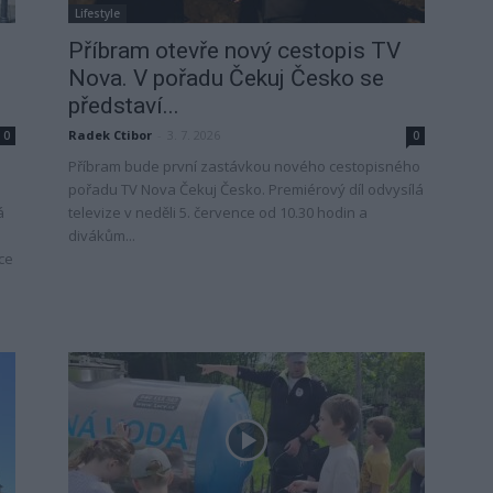
Lifestyle
Příbram otevře nový cestopis TV
Nova. V pořadu Čekuj Česko se
představí...
Radek Ctibor
-
3. 7. 2026
0
0
Příbram bude první zastávkou nového cestopisného
pořadu TV Nova Čekuj Česko. Premiérový díl odvysílá
á
televize v neděli 5. července od 10.30 hodin a
divákům...
ce