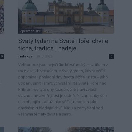
Zpravodajství
Svatý týden na Svaté Hoře: chvíle
ticha, tradice i naděje
redakce
-
29. 3. 2026
0
0
Velikonoce jsou největším křesťanským svátkem v
roce a jejich vrcholem je Svatý týden, kdy si věřící
s
připomínají poslední dny života Ježíše Krista – jeho
í
utrpení, smrt i zmrtvýchvstání. Na Svaté Hoře nad
Příbramí se tyto dny každoročně slaví zvlášť
slavnostně a veřejnost je srdečně zvána, aby se k
nim připojila – ať už jako věřící, nebo jen jako
návštěvníci hledající chvíli klidu a zamyšlení nad
vážnými tématy života a smrti.