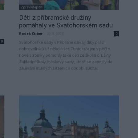
Zpravodajství
Děti z příbramské družiny
pomáhaly ve Svatohorském sadu
Radek Ctibor
-
20. 5. 2026
0
0
Svatohorské sady v Příbrami ožívají díky práci
dobrovolníků už několik let. Tentokrát jim s péčí o
nové stromky pomohly také děti ze školní družiny
Základní školy Jiráskovy sady, které se zapojily do
zalévání mladých sazenic v období sucha.