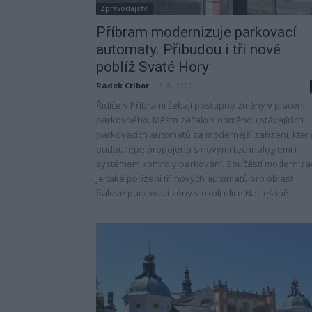
Zpravodajství
Příbram modernizuje parkovací
automaty. Přibudou i tři nové
poblíž Svaté Hory
Radek Ctibor
-
3. 8. 2026
Řidiče v Příbrami čekají postupné změny v placení
parkovného. Město začalo s obměnou stávajících
parkovacích automatů za modernější zařízení, kter
budou lépe propojena s novými technologiemi i
systémem kontroly parkování. Součástí moderniza
je také pořízení tří nových automatů pro oblast
fialové parkovací zóny v okolí ulice Na Leštině.