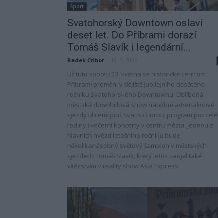
Sport
Svatohorský Downtown oslaví
deset let. Do Příbrami dorazí
Tomáš Slavík i legendární...
Radek Ctibor
-
19. 5. 2026
Už tuto sobotu 23. května se historické centrum
Příbrami promění v dějiště jubilejního desátého
ročníku Svatohorského Downtownu. Oblíbená
městská downhillová show nabídne adrenalinové
sjezdy ulicemi pod Svatou Horou, program pro celé
rodiny i večerní koncerty v centru města. Jednou z
hlavních hvězd letošního ročníku bude
několikanásobný světový šampion v městských
sjezdech Tomáš Slavík, který letos zaujal také
vítězstvím v reality show Asia Express.