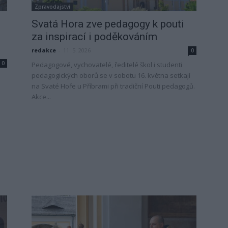
Zpravodajství
Svatá Hora zve pedagogy k pouti
za inspirací i poděkováním
redakce
-
11. 5. 2026
0
0
Pedagogové, vychovatelé, ředitelé škol i studenti
pedagogických oborů se v sobotu 16. května setkají
na Svaté Hoře u Příbrami při tradiční Pouti pedagogů.
Akce...