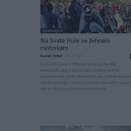
Zpravodajství
Na Svaté Hoře se žehnalo
motorkám
Radek Ctibor
-
31. 3. 2026
Na Svatou Horu v Příbrami dorazily desítky
motorkářů, aby si na začátku sezóny nechali
požehnat své stroje. Neobvyklá akce přilákala pře
stovku motorek i skútrů a nabídla netradiční spojen
víry a vášně pro jízdu na dvou kolech.