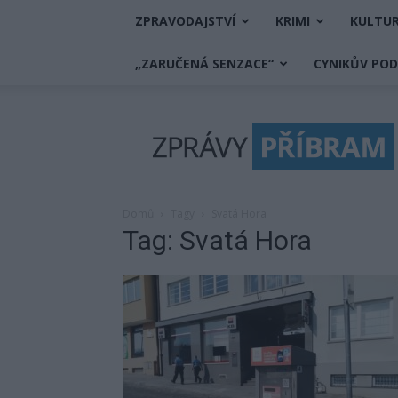
ZPRAVODAJSTVÍ
KRIMI
KULTU
„ZARUČENÁ SENZACE“
CYNIKŮV PO
Zprávy
Příbram
Domů
Tagy
Svatá Hora
Tag: Svatá Hora