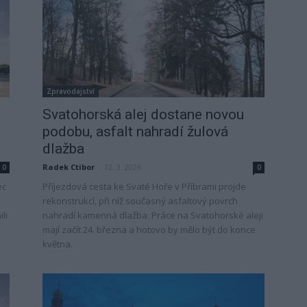
Zpravodajství
Svatohorská alej dostane novou
podobu, asfalt nahradí žulová
dlažba
Radek Ctibor
-
12. 3. 2026
0
0
ec
Příjezdová cesta ke Svaté Hoře v Příbrami projde
rekonstrukcí, při níž současný asfaltový povrch
li
nahradí kamenná dlažba. Práce na Svatohorské aleji
mají začít 24. března a hotovo by mělo být do konce
května.