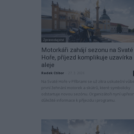
Zpravodajství
Motorkáři zahájí sezonu na Svaté
Hoře, příjezd komplikuje uzavírka
aleje
Radek Ctibor
-
27. 3. 2026
Na Svaté Hoře v Příbrami se už zítra uskuteční vůb
první žehnání motorek a skútrů, které symbolicky
odstartuje novou sezónu. Organizátoři nyní upřesni
důležité informace k příjezdu i programu.