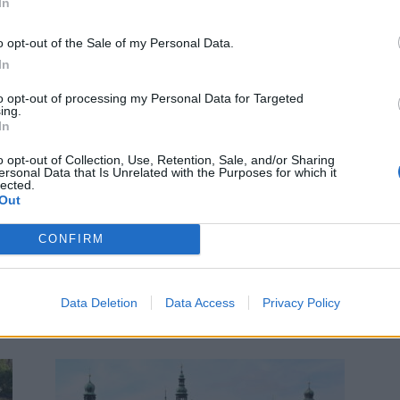
In
o opt-out of the Sale of my Personal Data.
In
Lifestyle
to opt-out of processing my Personal Data for Targeted
ing.
TripperGo! na Svaté Hoře:
In
dobrodružství bez mobilů, radost
pro malé...
o opt-out of Collection, Use, Retention, Sale, and/or Sharing
ersonal Data that Is Unrelated with the Purposes for which it
redakce
-
10. 4. 2026
0
0
lected.
Out
Svatá Hora v neděli 12. dubna ožije netradičním
dobrodružstvím. Oblíbená hra TripperGo! dorazí na
CONFIRM
Svatou Horu a do Příbrami a zve děti, rodiče,
prarodiče i všechny hravé duše na den plný
objevování, pohybu a radosti. Bez mobilů, bez
displejů, zato s očima dokořán a hlavou plnou
Data Deletion
Data Access
Privacy Policy
nápadů.