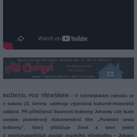
ROŽMITÁL POD TŘEMŠÍNEM – V rožmitálském zámsku se
v sobotu 21. června odehraje výjimečná kulturně-historická
událost. Při příležitosti Slavnosti královny Johanky zde bude
uveden premiérový dokumentární film „Poslední cesta
královny“, který přibližuje život a smrt jedné
z nejvýznamnějších postav pozdního středověku – Johany