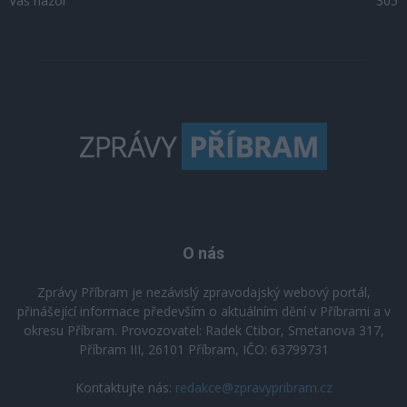
Váš názor
305
O nás
Zprávy Příbram je nezávislý zpravodajský webový portál,
přinášející informace především o aktuálním dění v Příbrami a v
okresu Příbram. Provozovatel: Radek Ctibor, Smetanova 317,
Příbram III, 26101 Příbram, IČO: 63799731
Kontaktujte nás:
redakce@zpravypribram.cz