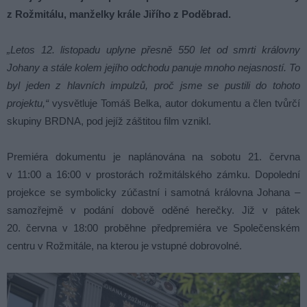
z Rožmitálu, manželky krále Jiřího z Poděbrad.
„Letos 12. listopadu uplyne přesně 550 let od smrti královny
Johany a stále kolem jejího odchodu panuje mnoho nejasností. To
byl jeden z hlavních impulzů, proč jsme se pustili do tohoto
projektu,“
vysvětluje Tomáš Belka, autor dokumentu a člen tvůrčí
skupiny BRDNA, pod jejíž záštitou film vznikl.
Premiéra dokumentu je naplánována na sobotu 21. června
v 11:00 a 16:00 v prostorách rožmitálského zámku. Dopolední
projekce se symbolicky zúčastní i samotná královna Johana –
samozřejmě v podání dobově oděné herečky. Již v pátek
20. června v 18:00 proběhne předpremiéra ve Společenském
centru v Rožmitále, na kterou je vstupné dobrovolné.