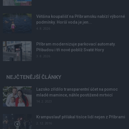
Většina koupališť na Příbramsku nabízí výborné
podmínky. Horší voda je jen...
4. 8. 2026
Příbram modernizuje parkovací automaty.
Přibudou i tři nové poblíž Svaté Hory
3. 8. 2026
NEJČTENĚJŠÍ ČLÁNKY
Lazsko zřídilo transparentní účet na pomoc
mladé mamince, náhle postižené mrtvicí
14. 2. 2023
Krampuslauf přilákal tisíce lidí nejen z Příbrami
2. 12. 2016