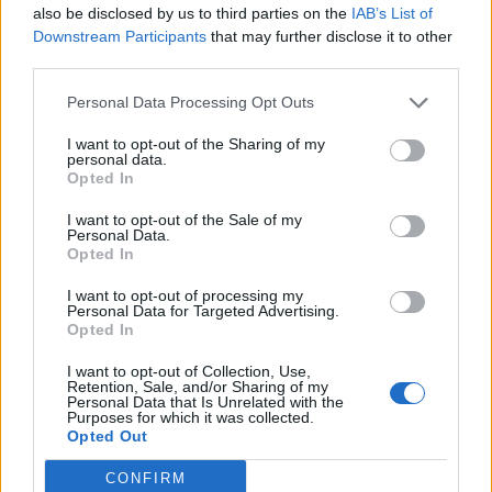
also be disclosed by us to third parties on the
IAB’s List of
Komentáře
Downstream Participants
that may further disclose it to other
third parties.
Personal Data Processing Opt Outs
TAGY
Brdna
dokument
Johana z Rožmitálu
premiéra
I want to opt-out of the Sharing of my
personal data.
Rožmitál pod Třemšínem
Tomáš Belka
Opted In
I want to opt-out of the Sale of my
Personal Data.
Opted In
I want to opt-out of processing my
Personal Data for Targeted Advertising.
Opted In
I want to opt-out of Collection, Use,
Retention, Sale, and/or Sharing of my
Předchozí článek
Následující článek
Personal Data that Is Unrelated with the
Purposes for which it was collected.
Sportovní hala v Příbrami
Divadlo zve na košt vín
Opted Out
prochází modernizací. Získá
novou podlahu, LED obrazovku
CONFIRM
i ozvučení