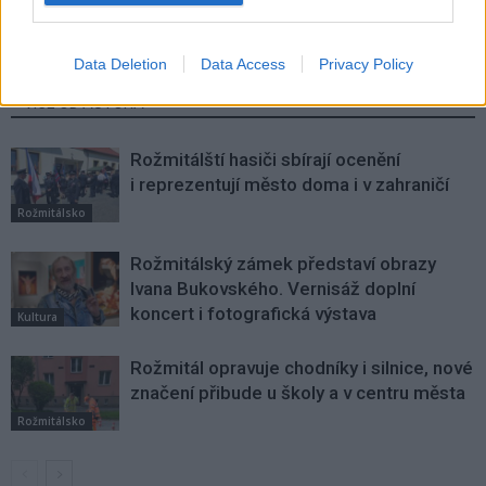
Data Deletion
Data Access
Privacy Policy
SOUVISEJÍCÍ ČLÁNKY
VÍCE OD AUTORA
Rožmitálští hasiči sbírají ocenění
i reprezentují město doma i v zahraničí
Rožmitálsko
Rožmitálský zámek představí obrazy
Ivana Bukovského. Vernisáž doplní
koncert i fotografická výstava
Kultura
Rožmitál opravuje chodníky i silnice, nové
značení přibude u školy a v centru města
Rožmitálsko