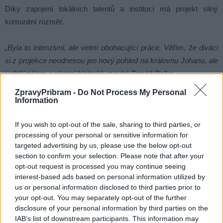
Díky zapojení lokálních talentů a institucí má projekt silný
komunitní rozměr.
„Byla to intenzivní, ale velmi obohacující práce. Věřím, že diváci
si z projekce neodnesou jen nový pohled na královnu Johanu, ale
i větší zájem o vlastní historii,“
uzavírá Tomáš Belka.
ZpravyPribram -
Do Not Process My Personal
Information
If you wish to opt-out of the sale, sharing to third parties, or
processing of your personal or sensitive information for
targeted advertising by us, please use the below opt-out
section to confirm your selection. Please note that after your
opt-out request is processed you may continue seeing
interest-based ads based on personal information utilized by
us or personal information disclosed to third parties prior to
your opt-out. You may separately opt-out of the further
disclosure of your personal information by third parties on the
Kostel ve Starém Rožmitále.
IAB’s list of downstream participants. This information may