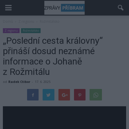
Domů
Z regionu
Rožmitálsko
Z regionu
Rožmitálsko
„Poslední cesta královny“
přináší dosud neznámé
informace o Johaně
z Rožmitálu
od
Radek Ctibor
-
17. 6. 2025