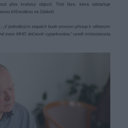
zd přes kruhový objezd. Třetí fáze, která odstartuje
ovou křižovatkou na Zdaboři.
í.
„V jednotlivých etapách bude omezen přístup k některým
zdné trase MHD dočasně vyparkována,“
uvedl místostarosta