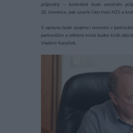
průjezdný – konkrétně bude umožněn průje
28. července, pak uzavře část mezi HZS a kruh
S opravou bude spojeno i omezení v parkován
parkovištím a některá místa budou kvůli objí
Vladimír Karpíšek.