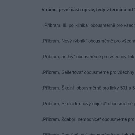
V rámci první části oprav, tedy v termínu o
„Příbram, III. poliklinika“ obousměrně pro všec
„Příbram, Nový rybník“ obousměrně pro všechn
„Příbram, archiv“ obousměrně pro všechny link
„Příbram, Seifertova“ obousměrně pro všechny 
„Příbram, Školní“ obousměrně pro linky 501 a 
„Příbram, Školní kruhový objezd“ obousměrně p
„Příbram, Zdaboř, nemocnice“ obousměrně pro 
„Příbram, Pod Kaňkou“ obousměrně pro linku 5