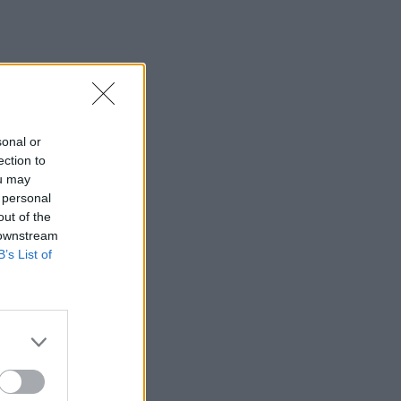
sonal or
ection to
ou may
 personal
out of the
 downstream
B’s List of