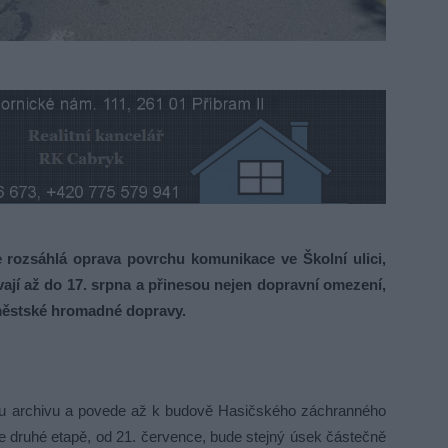
rozsáhlá oprava povrchu komunikace ve Školní ulici,
vají až do 17. srpna a přinesou nejen dopravní omezení,
městské hromadné dopravy.
y u archivu a povede až k budově Hasičského záchranného
e druhé etapě, od 21. července, bude stejný úsek částečně