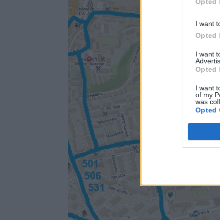
Opted 
I want t
Opted 
I want 
Advertis
Opted 
I want t
of my P
was col
Opted 