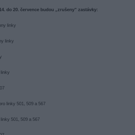
d 14. do 20. července budou „zrušeny“ zastávky:
hny linky
y linky
y
linky
507
ro linky 501, 509 a 567
linky 501, 509 a 567
07