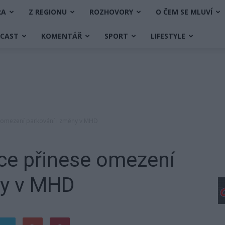
RA
Z REGIONU
ROZHOVORY
O ČEM SE MLUVÍ
DCAST
KOMENTÁŘ
SPORT
LIFESTYLE
e omezení parkování i změny v MHD
ice přinese omezení
ny v MHD