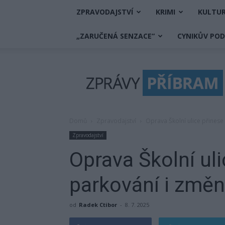
ZPRAVODAJSTVÍ
KRIMI
KULTU
„ZARUČENÁ SENZACE“
CYNIKŮV PO
Zprávy
Příbram
Domů
Zpravodajství
Oprava Školní ulice přines
Zpravodajství
Oprava Školní ul
parkování i změ
od
Radek Ctibor
-
8. 7. 2025