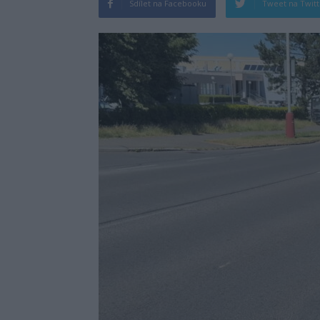
Sdílet na Facebooku
Tweet na Twit