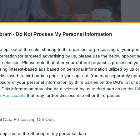
bram -
Do Not Process My Personal Information
to opt-out of the sale, sharing to third parties, or processing of your per
formation for targeted advertising by us, please use the below opt-out s
r selection. Please note that after your opt-out request is processed y
eing interest-based ads based on personal information utilized by us or
disclosed to third parties prior to your opt-out. You may separately opt-
losure of your personal information by third parties on the IAB’s list of
. This information may also be disclosed by us to third parties on the
IA
Participants
that may further disclose it to other third parties.
sových linek. Objízdná trasa povede ulicemi Březnická,
nna, Čechovská a zpět na Školní. V opačném směru bude
93, 395, 480, 482, 488, 501, 503, 506, 507, 508, 509, 511,
l Data Processing Opt Outs
o opt-out of the Sharing of my personal data.