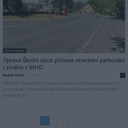
Zpravodajství
Oprava Školní ulice přinese omezení parkování
i změny v MHD
Radek Ctibor
-
8. 7. 2025
0
PŘÍBRAM - Od pondělí 14. července začne rozsáhlá oprava povrchu
komunikace ve Školní ulici, která bude rozdělena do tří etap. Práce
potrvají až do...
1
2
3