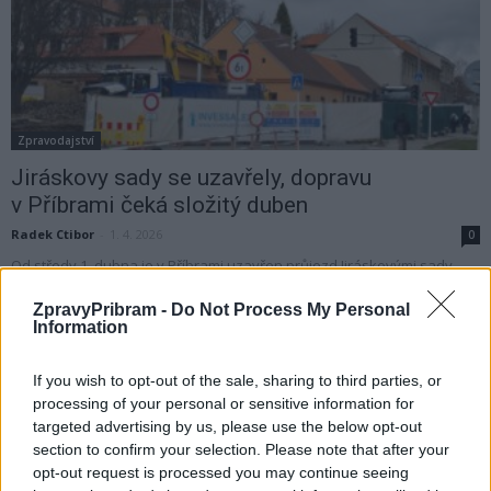
Zpravodajství
Jiráskovy sady se uzavřely, dopravu
v Příbrami čeká složitý duben
Radek Ctibor
-
1. 4. 2026
0
Od středy 1. dubna je v Příbrami uzavřen průjezd Jiráskovými sady,
důvodem jsou práce na výměně vodovodních a kanalizačních
ZpravyPribram -
Do Not Process My Personal
rozvodů, které výrazně ovlivní dopravu v centru města.
Information
If you wish to opt-out of the sale, sharing to third parties, or
processing of your personal or sensitive information for
targeted advertising by us, please use the below opt-out
section to confirm your selection. Please note that after your
opt-out request is processed you may continue seeing