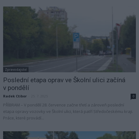
Zpravodajství
Poslední etapa oprav ve Školní ulici začíná
v pondělí
Radek Ctibor
-
25. 7. 2025
0
PŘÍBRAM – V pondělí 28. července začne třetí a zároveň poslední
etapa opravy vozovky ve Školní ulici, která patří Středočeskému kraji.
Práce, které provádí...