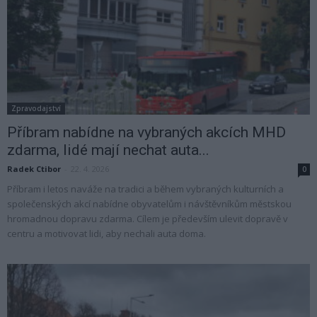
Zpravodajství
Příbram nabídne na vybraných akcích MHD
zdarma, lidé mají nechat auta...
Radek Ctibor
-
22. 4. 2026
0
Příbram i letos naváže na tradici a během vybraných kulturních a
společenských akcí nabídne obyvatelům i návštěvníkům městskou
hromadnou dopravu zdarma. Cílem je především ulevit dopravě v
centru a motivovat lidi, aby nechali auta doma.