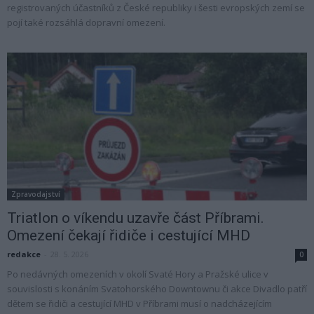
registrovaných účastníků z České republiky i šesti evropských zemí se
pojí také rozsáhlá dopravní omezení.
Zpravodajství
Triatlon o víkendu uzavře část Příbrami.
Omezení čekají řidiče i cestující MHD
redakce
-
28. 5. 2026
0
Po nedávných omezeních v okolí Svaté Hory a Pražské ulice v
souvislosti s konáním Svatohorského Downtownu či akce Divadlo patří
dětem se řidiči a cestující MHD v Příbrami musí o nadcházejícím