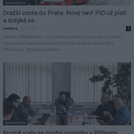
Zpravodajství
Dražší cesta do Prahy. Nový tarif PID už platí
a dotýká se...
redakce
-
6. 1. 2026
0
PRAHA / PŘÍBRAMSKO – Od začátku letošního roku platí v Pražské
integrované dopravě nový tarif, který se dotýká i cestujících z
Příbramska. Zdražily především...
Zpravodajství
Kromě vody se místní poplatky v Příbrami