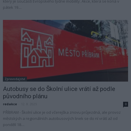
který je součástí Evropského týdne mobility. Akce, která se koná v
pátek 19....
Zpravodajství
Autobusy se do Školní ulice vrátí až podle
původního plánu
redakce
-
12. 8. 2025
0
PŘÍBRAM - Školní ulice je od včerejška znovu průjezdná, ale provoz
městských a regionálních autobusových linek se do ní vrátí až od
pondělí 18....