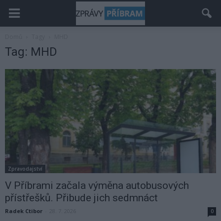
Domů
Tagy
MHD
Tag: MHD
Zpravodajství
V Příbrami začala výměna autobusových
přístřešků. Přibude jich sedmnáct
Radek Ctibor
-
28. 7. 2026
0