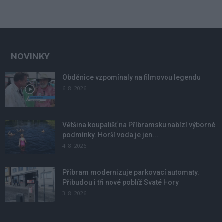
NOVINKY
Obděnice vzpomínaly na filmovou legendu
6. 8. 2026
Většina koupališť na Příbramsku nabízí výborné
podmínky. Horší voda je jen...
4. 8. 2026
Příbram modernizuje parkovací automaty.
Přibudou i tři nové poblíž Svaté Hory
3. 8. 2026