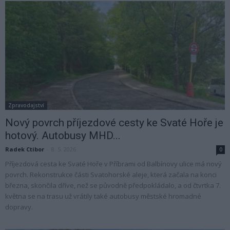
Zpravodajství
Nový povrch příjezdové cesty ke Svaté Hoře je
hotový. Autobusy MHD...
Radek Ctibor
-
8. 5. 2026
0
Příjezdová cesta ke Svaté Hoře v Příbrami od Balbínovy ulice má nový
povrch. Rekonstrukce části Svatohorské aleje, která začala na konci
března, skončila dříve, než se původně předpokládalo, a od čtvrtka 7.
května se na trasu už vrátily také autobusy městské hromadné
dopravy.