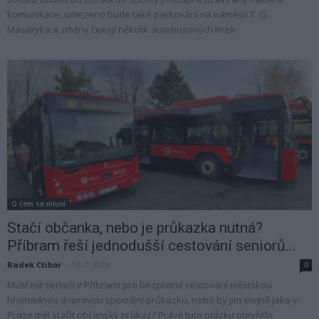
komunikace, omezeno bude také parkování na náměstí T. G.
Masaryka a změny čekají několik autobusových linek.
O čem se mluví
Stačí občanka, nebo je průkazka nutná?
Příbram řeší jednodušší cestování seniorů...
Radek Ctibor
-
14. 7. 2026
0
Musí mít senioři v Příbrami pro bezplatné cestování městskou
hromadnou dopravou speciální průkazku, nebo by jim stejně jako v
Praze měl stačit občanský průkaz? Právě tuto otázku otevřelo