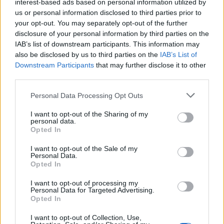
interest-based ads based on personal information utilized by
us or personal information disclosed to third parties prior to
your opt-out. You may separately opt-out of the further
disclosure of your personal information by third parties on the
Zpravodajství
IAB’s list of downstream participants. This information may
also be disclosed by us to third parties on the
IAB’s List of
Příbram dál vymáhá stovky tisíc za objížďku
Downstream Participants
that may further disclose it to other
po zřícení budovy v Hailově...
third parties.
Radek Ctibor
-
23. 2. 2026
0
Personal Data Processing Opt Outs
Příbram stále čeká na proplacení nákladů spojených s mimořádnou
objížďkou MHD po zřícení bývalé spořitelny v Hailově ulici na podzim
I want to opt-out of the Sharing of my
2022, město se připojilo k žalobě a škodu chce vymáhat po určeném
personal data.
viníkovi.
Opted In
I want to opt-out of the Sale of my
Personal Data.
Opted In
I want to opt-out of processing my
Personal Data for Targeted Advertising.
Opted In
I want to opt-out of Collection, Use,