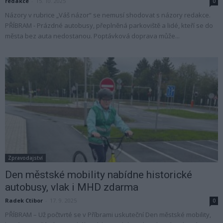
redakce
-
15. 10. 2025
0
Názory v rubrice „Váš názor“ se nemusí shodovat s názory redakce.
PŘÍBRAM - Prázdné autobusy, přeplněná parkoviště a lidé, kteří se do
města bez auta nedostanou. Poptávková doprava může...
Zpravodajství
Den městské mobility nabídne historické
autobusy, vlak i MHD zdarma
Radek Ctibor
-
17. 9. 2025
0
PŘÍBRAM – Už počtvrté se v Příbrami uskuteční Den městské mobility,