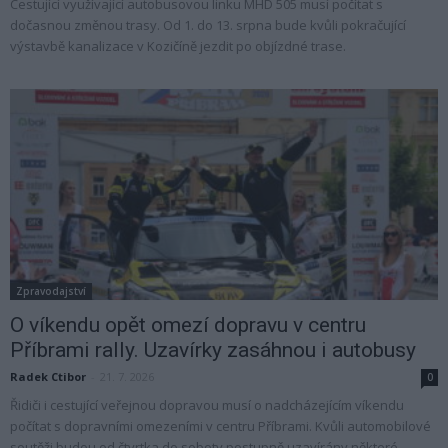
Cestující využívající autobusovou linku MHD 505 musí počítat s
dočasnou změnou trasy. Od 1. do 13. srpna bude kvůli pokračující
výstavbě kanalizace v Kozičíně jezdit po objízdné trase.
Zpravodajství
O víkendu opět omezí dopravu v centru
Příbrami rally. Uzavírky zasáhnou i autobusy
Radek Ctibor
-
21. 7. 2026
0
Řidiči i cestující veřejnou dopravou musí o nadcházejícím víkendu
počítat s dopravními omezeními v centru Příbrami. Kvůli automobilové
soutěži budou od čtvrtka do soboty postupně uzavírány některé