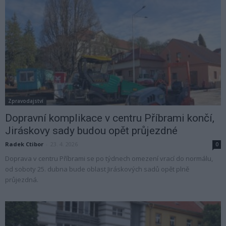
Zpravodajství
Dopravní komplikace v centru Příbrami končí,
Jiráskovy sady budou opět průjezdné
Radek Ctibor
-
23. 4. 2026
0
Doprava v centru Příbrami se po týdnech omezení vrací do normálu,
od soboty 25. dubna bude oblast Jiráskových sadů opět plně
průjezdná.