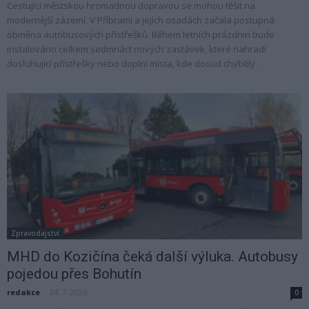
Cestující městskou hromadnou dopravou se mohou těšit na
modernější zázemí. V Příbrami a jejích osadách začala postupná
obměna autobusových přístřešků. Během letních prázdnin bude
instalováno celkem sedmnáct nových zastávek, které nahradí
dosluhující přístřešky nebo doplní místa, kde dosud chyběly.
Zpravodajství
MHD do Kozičína čeká další výluka. Autobusy
pojedou přes Bohutín
redakce
-
24. 7. 2026
0