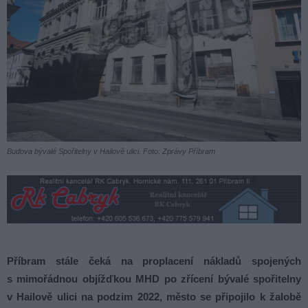
Budova bývalé Spořitelny v Hailově ulici. Foto: Zprávy Příbram
Příbram stále čeká na proplacení nákladů spojených
s mimořádnou objížďkou MHD po zřícení bývalé spořitelny
v Hailově ulici na podzim 2022, město se připojilo k žalobě