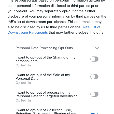
interest-based ads based on personal information utilized by
us or personal information disclosed to third parties prior to
your opt-out. You may separately opt-out of the further
disclosure of your personal information by third parties on the
IAB’s list of downstream participants. This information may
also be disclosed by us to third parties on the
IAB’s List of
Předchozí článek
Následující článek
Downstream Participants
that may further disclose it to other
Vzhůru na Měsíc: Příbram zažije
Trhová sezóna v Příbrami začne
third parties.
obří model Měsíce i setkání se
v březnu, pokračují farmářské
světovým astrofotografem
i bleší trhy
Personal Data Processing Opt Outs
I want to opt-out of the Sharing of my
personal data.
Opted In
SOUVISEJÍCÍ ČLÁNKY
VÍCE OD AUTORA
I want to opt-out of the Sale of my
Personal Data.
Opted In
Většina koupališť na Příbramsku nabízí
výborné podmínky. Horší voda je jen na
I want to opt-out of processing my
Personal Data for Targeted Advertising.
Živohošti
Zpravodajství
Opted In
Příbram modernizuje parkovací automaty.
I want to opt-out of Collection, Use,
Retention, Sale, and/or Sharing of my