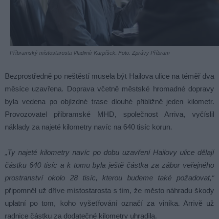
Příbramský místostarosta Vladimír Karpíšek. Foto: Zprávy Příbram
Bezprostředně po neštěstí musela být Hailova ulice na téměř dva
měsíce uzavřena. Doprava včetně městské hromadné dopravy
byla vedena po objízdné trase dlouhé přibližně jeden kilometr.
Provozovatel příbramské MHD, společnost Arriva, vyčíslil
náklady za najeté kilometry navíc na 640 tisíc korun.
„Ty najeté kilometry navíc po dobu uzavření Hailovy ulice dělají
částku 640 tisíc a k tomu byla ještě částka za zábor veřejného
prostranství okolo 28 tisíc, kterou budeme také požadovat,“
připomněl už dříve místostarosta s tím, že město náhradu škody
uplatní po tom, koho vyšetřování označí za viníka. Arrivě už
radnice částku za dodatečné kilometry uhradila.