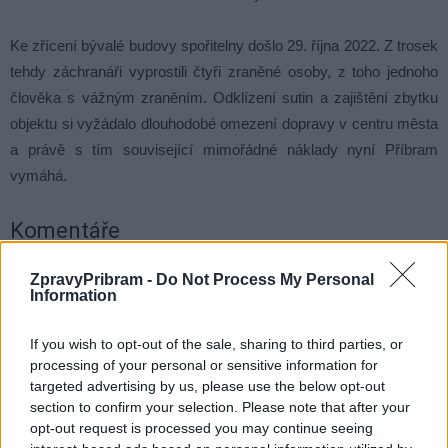
Ke zřícení bývalé budovy spořitelny došlo 29. října 2022. Z trosek
tehdy záchranáři vyprostili čtyři zraněné osoby, z toho jednoho
člověka s vážným zraněním. Odklízení sutin a zajištění zbytku
objektu si vyžádalo dlouhodobé omezení dopravy v centru města
a právě s tím související mimořádné náklady nyní Příbram
vymáhá.
Komentáře
ZpravyPribram -
Do Not Process My Personal
Information
TAGY
MHD
náhrada
objížďka
Příbram
Spořitelna
If you wish to opt-out of the sale, sharing to third parties, or
Vladimír Karpíšek
zřícení
processing of your personal or sensitive information for
targeted advertising by us, please use the below opt-out
section to confirm your selection. Please note that after your
opt-out request is processed you may continue seeing