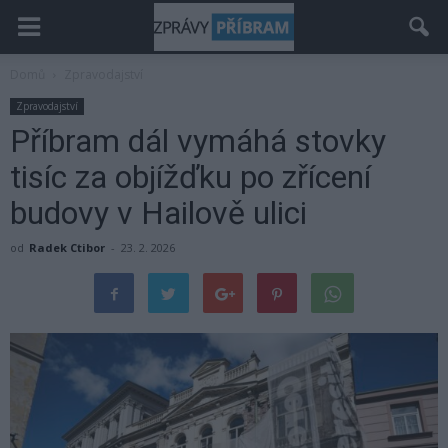
Domů
Zpravodajství
Zpravodajství
Příbram dál vymáhá stovky
tisíc za objížďku po zřícení
budovy v Hailově ulici
od
Radek Ctibor
-
23. 2. 2026