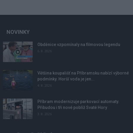
NOVINKY
Obděnice vzpomínaly na filmovou legendu
6. 8. 2026
Většina koupališť na Příbramsku nabízí výborné
podmínky. Horší voda je jen...
4. 8. 2026
Příbram modernizuje parkovací automaty.
Přibudou i tři nové poblíž Svaté Hory
3. 8. 2026