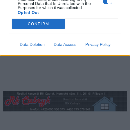
Přibudou i tři nové poblíž Svaté Hory
Personal Data that Is Unrelated with the
Purposes for which it was collected.
Zpravodajství
Opted Out
Středočeský kraj upravil pravidla soutěže.
CONFIRM
Obce nově získají body i za předcházení
vzniku odpadu
Zpravodajství
Data Deletion
Data Access
Privacy Policy