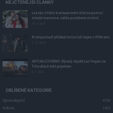
NEJČTENĚJŠÍ ČLÁNKY
Lazsko zřídilo transparentní účet na pomoc
mladé mamince, náhle postižené mrtvicí
14. 2. 2023
Krampuslauf přilákal tisíce lidí nejen z Příbrami
2. 12. 2016
AKTUALIZOVÁNO: Bývalý objekt Las Vegas na
Trhovkách lehl popelem
8. 7. 2023
OBLÍBENÉ KATEGORIE
Zpravodajství
4756
Kultura
1302