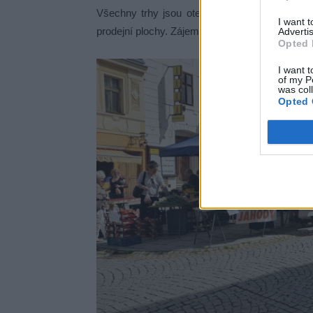
Všechny trhy jsou otevřeny stálým i novým pr
I want 
prodejní plochy. Zájemci o prodej mohou pořada
Advertis
Opted 
I want t
of my P
was col
Opted 