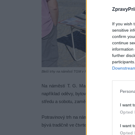
ZpravyPri
If you wish 
sensitive in
confirm you
continue se
information 
further disc
participants
Downstream 
Bleší trhy na náměstí TGM v Příbrami. Foto: Zprávy Příbram
Na náměstí T. G. Masaryka se po celý rok ko
Persona
například oděvy, bytovým textilem či drobnými
středu a sobotu, zaměřený na sadbu, květiny a
I want t
Opted 
Potravinový trh na náměstí 17. listopadu probí
bývá tradičně ve čtvrtek, nově se rozšiřuje poče
I want t
Opted 