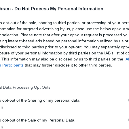
bram -
Do Not Process My Personal Information
to opt-out of the sale, sharing to third parties, or processing of your per
formation for targeted advertising by us, please use the below opt-out s
r selection. Please note that after your opt-out request is processed y
eing interest-based ads based on personal information utilized by us or
disclosed to third parties prior to your opt-out. You may separately opt-
losure of your personal information by third parties on the IAB’s list of
. This information may also be disclosed by us to third parties on the
IA
Participants
that may further disclose it to other third parties.
ná také pravidelný středeční trh se spotřebním zbožím,
l Data Processing Opt Outs
 potřebami. Václavské náměstí nabízí květinový trh každou
 sezonní ovoce a zeleninu.
o opt-out of the Sharing of my personal data.
In
há každý pracovní den. Největší nabídka čerstvých potravin
t prodejních míst také v úterý.
o opt-out of the Sale of my Personal Data.
In