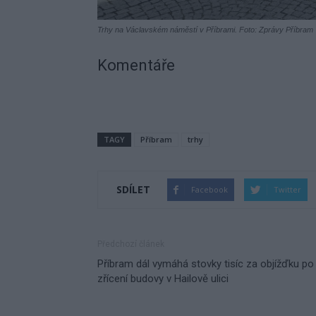
Trhy na Václavském náměstí v Příbrami. Foto: Zprávy Příbram
Komentáře
TAGY
Příbram
trhy
SDÍLET
Facebook
Twitter
Předchozí článek
Příbram dál vymáhá stovky tisíc za objížďku po
zřícení budovy v Hailově ulici