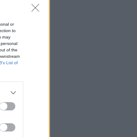
sonal or
ection to
ou may
 personal
out of the
 downstream
B’s List of