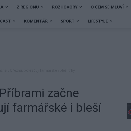
RA
Z REGIONU
ROZHOVORY
O ČEM SE MLUVÍ
DCAST
KOMENTÁŘ
SPORT
LIFESTYLE
čne v březnu, pokračují farmářské i bleší trhy
Příbrami začne
jí farmářské i bleší