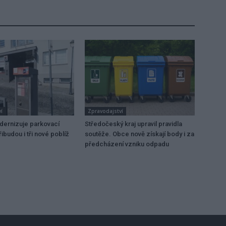
í
Zpravodajství
dernizuje parkovací
Středočeský kraj upravil pravidla
ibudou i tři nové poblíž
soutěže. Obce nově získají body i za
předcházení vzniku odpadu