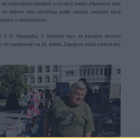
od regionálních pěstitelů a výrobců budou připraveny také
dka se během roku obměňuje podle sezóny, součástí bývá
sezení s občerstvením.
tí T. G. Masaryka. V loňském roce se každého termínu
eší trh naplánován na 18. dubna. Zapojit se může kdokoli bez