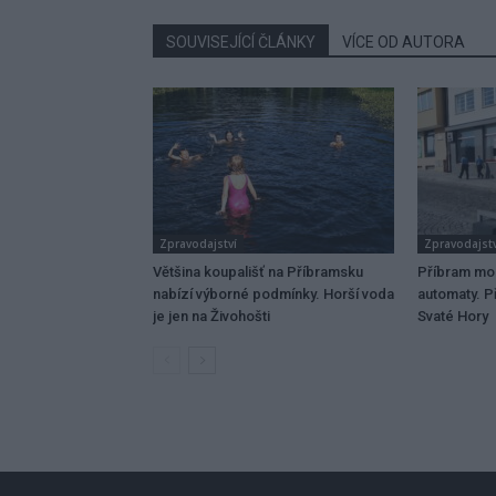
SOUVISEJÍCÍ ČLÁNKY
VÍCE OD AUTORA
Zpravodajství
Zpravodajstv
Většina koupališť na Příbramsku
Příbram mo
nabízí výborné podmínky. Horší voda
automaty. Př
je jen na Živohošti
Svaté Hory