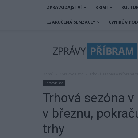
ZPRAVODAJSTVÍ
KRIMI
KULTU
„ZARUČENÁ SENZACE“
CYNIKŮV PO
Zprávy
Příbram
Domů
Zpravodajství
Trhová sezóna v Příbrami za
Zpravodajství
Trhová sezóna v 
v březnu, pokraču
trhy