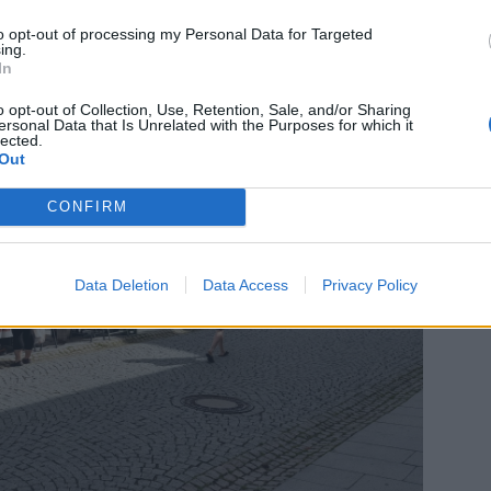
odejcům. Tržní poplatek činí 20 korun za metr čtvereční
to opt-out of processing my Personal Data for Targeted
tele kontaktovat na e-mailu
trhy@pribram.eu
ing.
In
o opt-out of Collection, Use, Retention, Sale, and/or Sharing
ersonal Data that Is Unrelated with the Purposes for which it
lected.
Out
CONFIRM
Data Deletion
Data Access
Privacy Policy