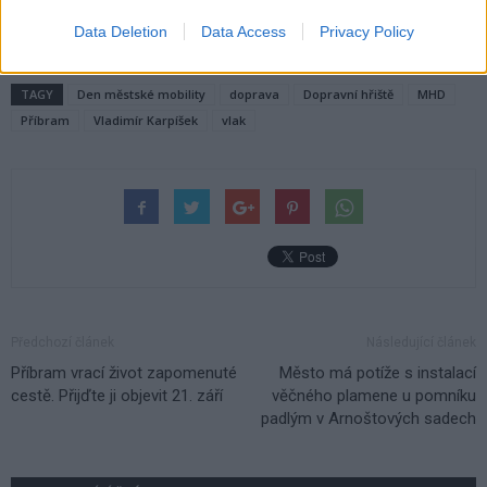
Data Deletion
Data Access
Privacy Policy
TAGY
Den městské mobility
doprava
Dopravní hřiště
MHD
Příbram
Vladimír Karpíšek
vlak
Předchozí článek
Následující článek
Příbram vrací život zapomenuté
Město má potíže s instalací
cestě. Přijďte ji objevit 21. září
věčného plamene u pomníku
padlým v Arnoštových sadech