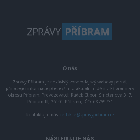
O nás
Zprávy Příbram je nezávislý zpravodajský webový portál,
přinášející informace především o aktuálním dění v Příbrami a v
okresu Příbram. Provozovatel: Radek Ctibor, Smetanova 317,
Příbram III, 26101 Příbram, IČO: 63799731
Kontaktujte nás:
redakce@zpravypribram.cz
NÁSLEDUJTE NÁS