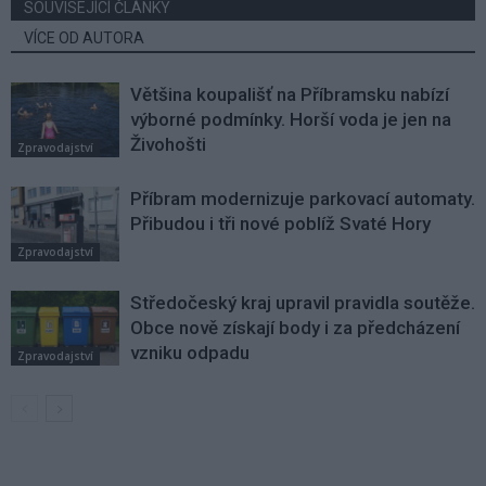
SOUVISEJÍCÍ ČLÁNKY
VÍCE OD AUTORA
Většina koupališť na Příbramsku nabízí
výborné podmínky. Horší voda je jen na
Živohošti
Zpravodajství
Příbram modernizuje parkovací automaty.
Přibudou i tři nové poblíž Svaté Hory
Zpravodajství
Středočeský kraj upravil pravidla soutěže.
Obce nově získají body i za předcházení
vzniku odpadu
Zpravodajství