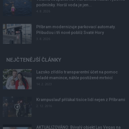
podmínky. Horší voda je jen...
4. 8. 2026
Příbram modernizuje parkovací automaty.
Přibudou i tři nové poblíž Svaté Hory
3. 8. 2026
NEJČTENĚJŠÍ ČLÁNKY
Lazsko zřídilo transparentní účet na pomoc
mladé mamince, náhle postižené mrtvicí
14. 2. 2023
Krampuslauf přilákal tisíce lidí nejen z Příbrami
2. 12. 2016
AKTUALIZOVÁNO: Bývalý objekt Las Vegas na