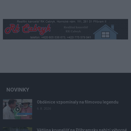
NOVINKY
Obděnice vzpomínaly na filmovou legendu
6. 8. 2026
Většina koupališť na Příbramsku nabízí výborné