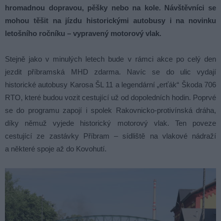
hromadnou dopravou, pěšky nebo na kole. Návštěvníci se
mohou těšit na jízdu historickými autobusy i na novinku
letošního ročníku – vypravený motorový vlak.
Stejně jako v minulých letech bude v rámci akce po celý den
jezdit příbramská MHD zdarma. Navíc se do ulic vydají
historické autobusy Karosa ŠL 11 a legendární „erťák“ Škoda 706
RTO, které budou vozit cestující už od dopoledních hodin. Poprvé
se do programu zapojí i spolek Rakovnicko-protivínská dráha,
díky němuž vyjede historický motorový vlak. Ten poveze
cestující ze zastávky Příbram – sídliště na vlakové nádraží
a některé spoje až do Kovohutí.