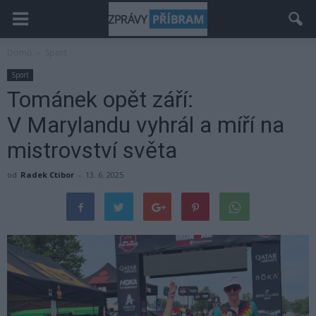
Domů
Sport
Sport
Tománek opět září:
V Marylandu vyhrál a míří na
mistrovství světa
od
Radek Ctibor
-
13. 6. 2025