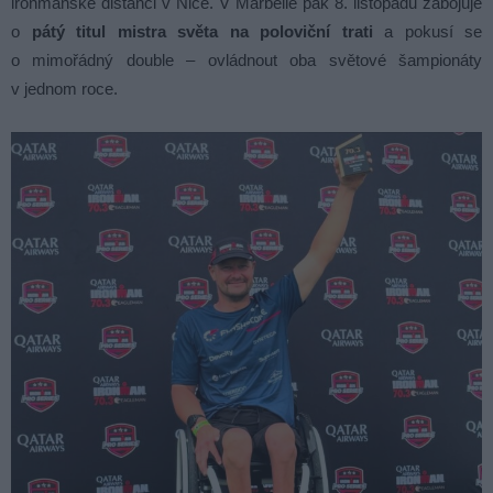
ironmanské distanci v Nice. V Marbelle pak 8. listopadu zabojuje
o
pátý titul mistra světa na poloviční trati
a pokusí se
o mimořádný double – ovládnout oba světové šampionáty
v jednom roce.