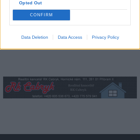
Opted Out
Dan Rosenbaum bilancuje sezonu
volejbalistů i změny v týmu. Cílem zůstává
CONFIRM
play off
Sport
Data Deletion
Data Access
Privacy Policy