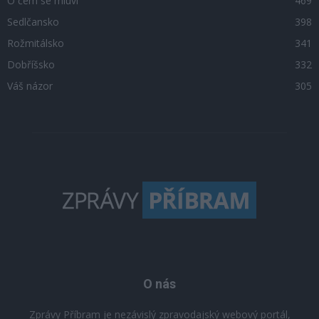
O čem se mluví
469
Sedlčansko
398
Rožmitálsko
341
Dobříšsko
332
Váš názor
305
O nás
Zprávy Příbram je nezávislý zpravodajský webový portál,