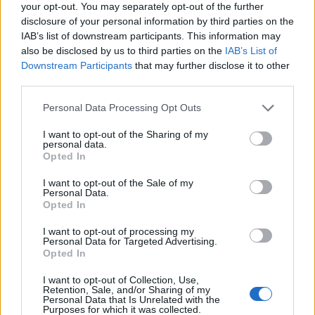
your opt-out. You may separately opt-out of the further
Předchozí článek
Následující článek
disclosure of your personal information by third parties on the
IAB’s list of downstream participants. This information may
Příbram ožije loutkami: Festival
Hollywoodský upír
also be disclosed by us to third parties on the
IAB’s List of
Loutky v galerii přinese divadlo,
s podbrdským rodokmenem:
Downstream Participants
that may further disclose it to other
výtvarné dílny i hippie lounge
Nosferatu se představí v D-
third parties.
klubu
Personal Data Processing Opt Outs
SOUVISEJÍCÍ ČLÁNKY
I want to opt-out of the Sharing of my
personal data.
VÍCE OD AUTORA
Opted In
I want to opt-out of the Sale of my
Rallycross Cup se vrací do Sedlčan.
Personal Data.
O vítězství bude bojovat přes šedesát
Opted In
jezdců
Sedlčansko
I want to opt-out of processing my
Personal Data for Targeted Advertising.
Opted In
Daniel Rosenbaum potřeboval změnit
prostředí. Teď bude naším soupeřem,
I want to opt-out of Collection, Use,
říká jeho otec
Retention, Sale, and/or Sharing of my
Rozhovory
Personal Data that Is Unrelated with the
Purposes for which it was collected.