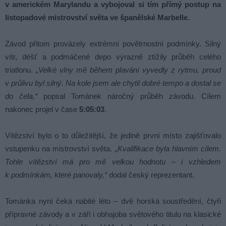
v americkém Marylandu a vybojoval si tím přímý postup na
listopadové mistrovství světa ve španělské Marbelle.
Závod přitom provázely extrémní povětrnostní podmínky. Silný
vítr, déšť a podmáčené depo výrazně ztížily průběh celého
triatlonu.
„Velké vlny mě během plavání vyvedly z rytmu, proud
v průlivu byl silný. Na kole jsem ale chytil dobré tempo a dostal se
do čela,“
popsal Tománek náročný průběh závodu. Cílem
nakonec projel v čase
5:05:03
.
Vítězství bylo o to důležitější, že jedině první místo zajišťovalo
vstupenku na mistrovství světa.
„Kvalifikace byla hlavním cílem.
Tohle vítězství má pro mě velkou hodnotu – i vzhledem
k podmínkám, které panovaly,“
dodal český reprezentant.
Tománka nyní čeká nabité léto – dvě horská soustředění, čtyři
přípravné závody a v září i obhajoba světového titulu na klasické