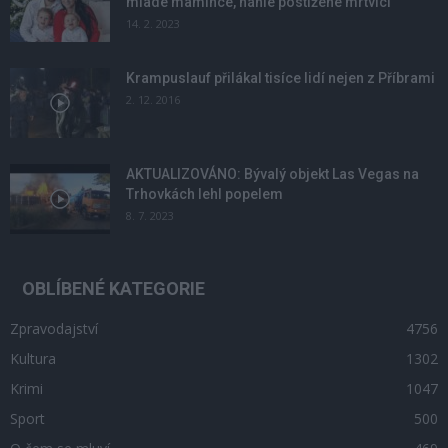
mladé mamince, náhle postižené mrtvicí
14. 2. 2023
Krampuslauf přilákal tisíce lidí nejen z Příbrami
2. 12. 2016
AKTUALIZOVÁNO: Bývalý objekt Las Vegas na
Trhovkách lehl popelem
8. 7. 2023
OBLÍBENÉ KATEGORIE
Zpravodajství
4756
Kultura
1302
Krimi
1047
Sport
500