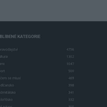
BLÍBENÉ KATEGORIE
ravodajství
4756
ltura
1302
imi
1047
ort
500
 čem se mluví
469
edlčansko
398
ožmitálsko
341
obříšsko
332
áš názor
305