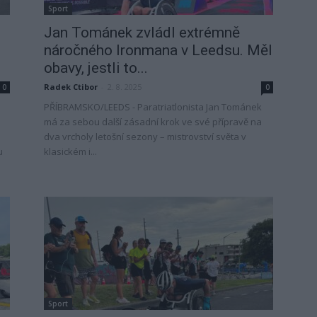
Sport
Jan Tománek zvládl extrémně
náročného Ironmana v Leedsu. Měl
obavy, jestli to...
Radek Ctibor
-
2. 8. 2025
0
0
PŘÍBRAMSKO/LEEDS - Paratriatlonista Jan Tománek
má za sebou další zásadní krok ve své přípravě na
dva vrcholy letošní sezony – mistrovství světa v
u
klasickém i...
Sport