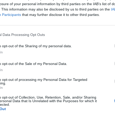
oba tituly, říká
losure of your personal information by third parties on the IAB’s list of
. This information may also be disclosed by us to third parties on the
IA
redakce
-
11. 12. 2024
0
0
Participants
that may further disclose it to other third parties.
PŘÍBRAMSKO - Před necelými dvěma měsíci dosáhl na
největší úspěch své sportovní kariéry a trvale se
zapsal do dějin českého sportu, když na Havaji...
l Data Processing Opt Outs
o opt-out of the Sharing of my personal data.
In
o opt-out of the Sale of my Personal Data.
In
to opt-out of processing my Personal Data for Targeted
ing.
Dobříšsko
In
:
Jan Tománek míří na dva světové
o opt-out of Collection, Use, Retention, Sale, and/or Sharing
šampionáty
ersonal Data that Is Unrelated with the Purposes for which it
lected.
redakce
-
13. 10. 2024
0
Out
0
DOBŘÍŠ - Dobříšský paratriatlonista Jan Tománek stojí