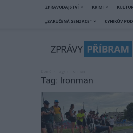
ZPRAVODAJSTVÍ
KRIMI
KULTU
„ZARUČENÁ SENZACE“
CYNIKŮV PO
Zprávy
Příbram
Domů
Tagy
Ironman
Tag: Ironman