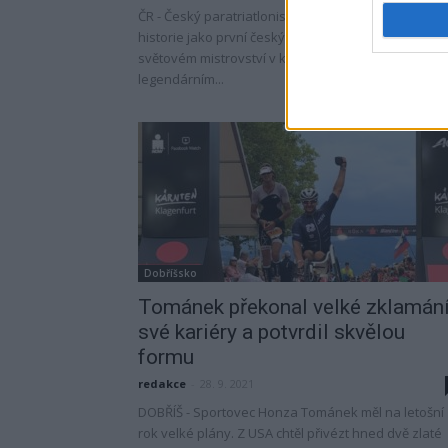
ČR - Český paratriatlonista Jan Tománek se zapsal
historie jako první český závodník, který zvítězil na
světovém mistrovství v klasickém Ironmanu. Na
legendárním...
Dobříšsko
Tománek překonal velké zklamán
své kariéry a potvrdil skvělou
formu
redakce
-
28. 9. 2021
DOBŘÍŠ - Sportovec Honza Tománek měl na letošní
rok velké plány. Z USA chtěl přivézt hned dvě zlaté