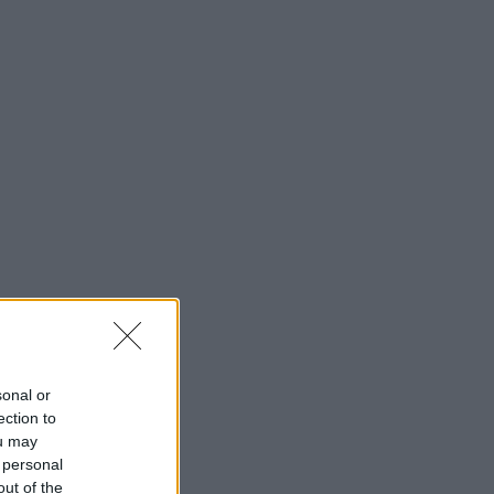
sonal or
ection to
ou may
 personal
out of the