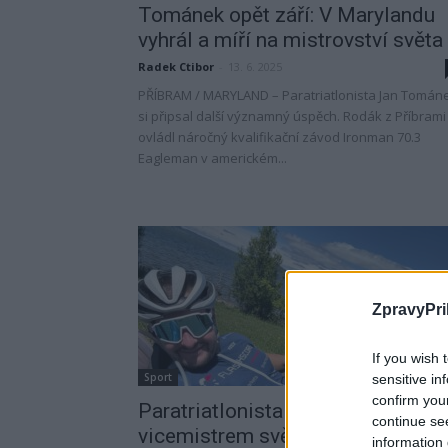
Tománek opět září: V Marylandu
vyhrál a míří na mistrovství světa
Radek Ctibor
-
13. 6. 2025
PŘÍBRAM / MARYLAND – Paratriatlonista Jan Tomán
si připsal další významný úspěch. Rodák z Příbrami
ovládl náročný kvalifikační závod Ironman 70.3
Eagleman v americkém...
ZpravyPri
If you wish 
Sport
sensitive in
confirm you
Paratriatlonista Tománek je
continue se
vicemistrem světa v polovičním
information 