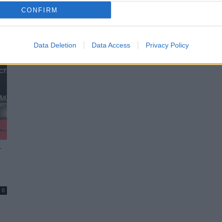
před největší výzvou své sportovní kariéry. Během
 do
CONFIRM
dvou měsíců se postaví na start dvou světových
mistrovství –...
Data Deletion
Data Access
Privacy Policy
í
0