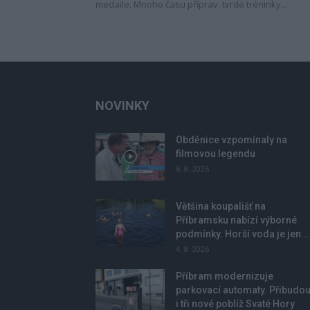
medaile. Mnoho času příprav, tvrdé tréninky...
NOVINKY
Obděnice vzpomínaly na
filmovou legendu
6. 8. 2026
Většina koupališť na
Příbramsku nabízí výborné
podmínky. Horší voda je jen...
4. 8. 2026
Příbram modernizuje
parkovací automaty. Přibudo
i tři nové poblíž Svaté Hory