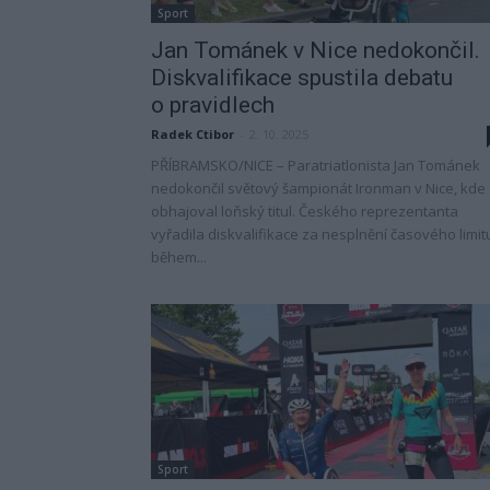
Sport
Jan Tománek v Nice nedokončil.
Diskvalifikace spustila debatu
o pravidlech
Radek Ctibor
-
2. 10. 2025
PŘÍBRAMSKO/NICE – Paratriatlonista Jan Tománek
nedokončil světový šampionát Ironman v Nice, kde
obhajoval loňský titul. Českého reprezentanta
vyřadila diskvalifikace za nesplnění časového limit
během...
Sport