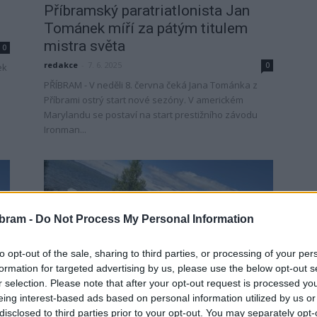
Příbramský paratriatlonista Jan
Tománek míří za pátým titulem
mistra světa
0
redakce
-
7. 6. 2025
0
ek
PŘÍBRAM - V neděli 8. června čeká Jana Tománka z
Příbrami ostrý start nové sezóny. V americkém
Marylandu se postaví na start prestižního závodu
Ironman...
bram -
Do Not Process My Personal Information
to opt-out of the sale, sharing to third parties, or processing of your per
Sport
formation for targeted advertising by us, please use the below opt-out s
r selection. Please note that after your opt-out request is processed y
Tománka čeká obhajoba výsadního
eing interest-based ads based on personal information utilized by us or
postavení v Ironmanu: Chci udržet
disclosed to third parties prior to your opt-out. You may separately opt-