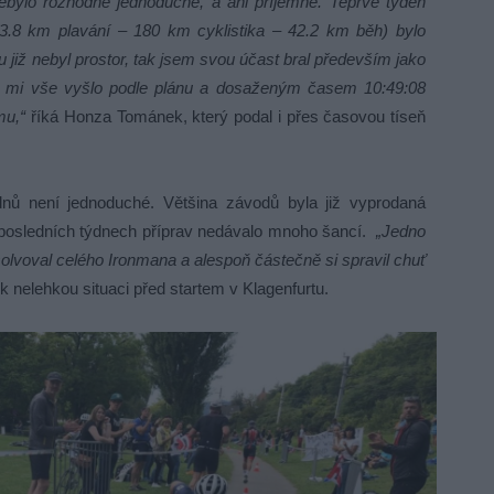
ebylo rozhodně jednoduché, a ani příjemné. Teprve týden
(3.8 km plavání – 180 km cyklistika – 42.2 km běh) bylo
 již nebyl prostor, tak jsem svou účast bral především jako
dě mi vše vyšlo podle plánu a dosaženým časem 10:49:08
mu,“
říká Honza Tománek, který podal i přes časovou tíseň
.
dnů není jednoduché. Většina závodů byla již vyprodaná
 posledních týdnech příprav nedávalo mnoho šancí.
„Jedno
bsolvoval celého Ironmana a alespoň částečně si spravil chuť
 nelehkou situaci před startem v Klagenfurtu.