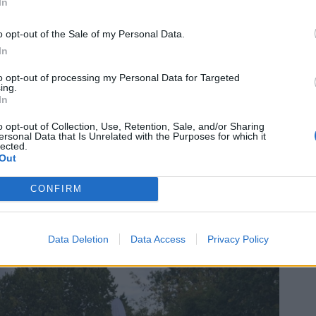
In
o opt-out of the Sale of my Personal Data.
nčil Honza za 1:13:59 hodiny, s čímž byl jednoznačně
In
a pro závodníky rozdělena do dvou různých okruhů s celko-
to opt-out of processing my Personal Data for Targeted
lkový čas 6:54:31 hodiny.
ing.
In
i běžecký maratón v délce 42.2 km.Běžeckou část Honza
o opt-out of Collection, Use, Retention, Sale, and/or Sharing
adním maximem na celé distanci.
ersonal Data that Is Unrelated with the Purposes for which it
lected.
Out
du úžasný! Nebyl to vůbec jednoduchý závod, ale vše vyšlo
m pořadí jsem dokončil na 354. místě z 1034 atletů, kteří
CONFIRM
rtovní akcí, na kterou se určitě vrátím a jsem rád, že jsem
ý se nyní připravuje na své další závody.
Data Deletion
Data Access
Privacy Policy