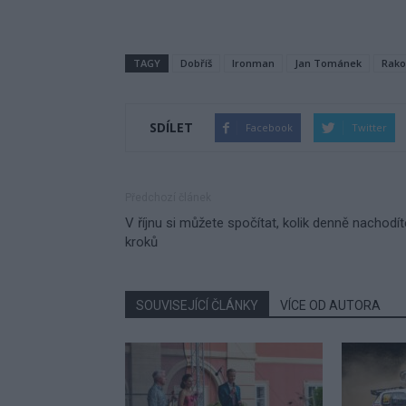
TAGY
Dobříš
Ironman
Jan Tománek
Rako
SDÍLET
Facebook
Twitter
Předchozí článek
V říjnu si můžete spočítat, kolik denně nachodít
kroků
SOUVISEJÍCÍ ČLÁNKY
VÍCE OD AUTORA