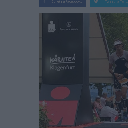
Sdílet na Facebooku
Tweet na Twit