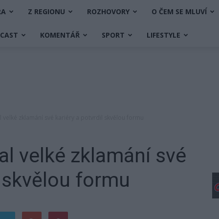
RA
Z REGIONU
ROZHOVORY
O ČEM SE MLUVÍ
DCAST
KOMENTÁŘ
SPORT
LIFESTYLE
velké zklamání své kariéry a potvrdil skvělou formu
l velké zklamání své
l skvělou formu