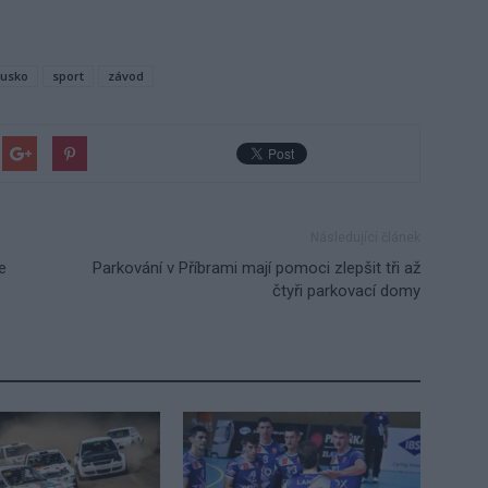
usko
sport
závod
Následující článek
e
Parkování v Příbrami mají pomoci zlepšit tři až
čtyři parkovací domy