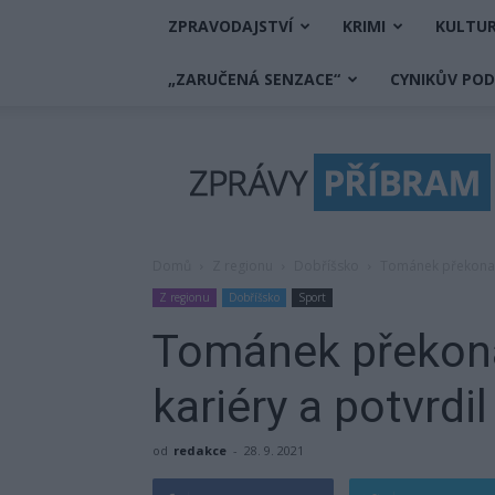
ZPRAVODAJSTVÍ
KRIMI
KULTU
„ZARUČENÁ SENZACE“
CYNIKŮV PO
Zprávy
Příbram
Domů
Z regionu
Dobříšsko
Tománek překonal 
Z regionu
Dobříšsko
Sport
Tománek překona
kariéry a potvrdi
od
redakce
-
28. 9. 2021