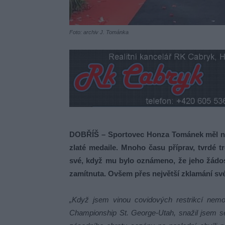
Foto: archiv J. Tománka
DOBŘÍŠ – Sportovec Honza Tománek měl na l
zlaté medaile. Mnoho času příprav, tvrdé t
své, když mu bylo oznámeno, že jeho žádo
zamítnuta. Ovšem přes největší zklamání sv
„Když jsem vinou covidových restrikcí nemo
Championship St. George-Utah, snažil jsem se