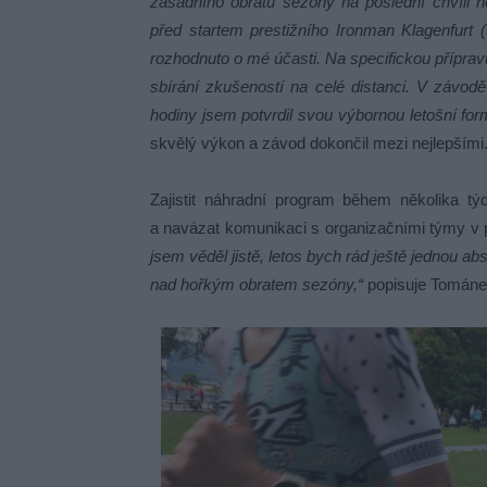
zásadního obratu sezóny na poslední chvíli n
před startem prestižního Ironman Klagenfurt 
rozhodnuto o mé účasti. Na specifickou přípravu
sbírání zkušeností na celé distanci. V závo
hodiny jsem potvrdil svou výbornou letošní for
skvělý výkon a závod dokončil mezi nejlepšími
Zajistit náhradní program během několika tý
a navázat komunikaci s organizačními týmy v
jsem věděl jistě, letos bych rád ještě jednou a
nad hořkým obratem sezóny,“
popisuje Tománek