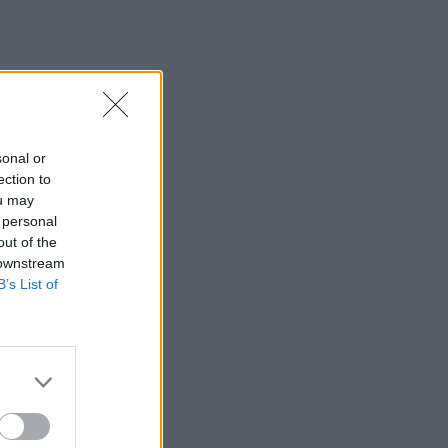
sonal or
ection to
ou may
 personal
out of the
 downstream
B’s List of