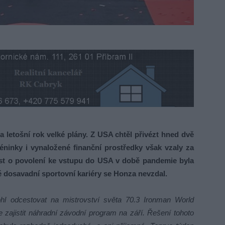
etošní rok velké plány. Z USA chtěl přivézt hned dvě
réninky i vynaložené finanční prostředky však vzaly za
st o povolení ke vstupu do USA v době pandemie byla
é dosavadní sportovní kariéry se Honza nevzdal.
hl odcestovat na mistrovství světa 70.3 Ironman World
 zajistit náhradní závodní program na září. Řešení tohoto