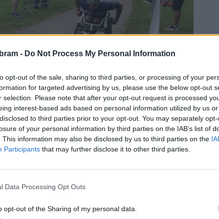
bram -
Do Not Process My Personal Information
to opt-out of the sale, sharing to third parties, or processing of your per
formation for targeted advertising by us, please use the below opt-out s
r selection. Please note that after your opt-out request is processed y
eing interest-based ads based on personal information utilized by us or
disclosed to third parties prior to your opt-out. You may separately opt-
losure of your personal information by third parties on the IAB’s list of
. This information may also be disclosed by us to third parties on the
IA
Participants
that may further disclose it to other third parties.
 závodem, aby se seznámil s tratěmi, organizací a přímo na
a do závodu startoval společně s profesionálními ženami
l Data Processing Opt Outs
ků a sportovci čekající na start dávají Ironmanu Klagengurt
o opt-out of the Sharing of my personal data.
ledních týdnů jsem cítil obrovskou radost a vděk za to, že