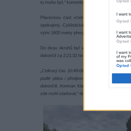
Opted 
tu mohu být,“
komentoval start na závodu.
I want t
Plaveckou část včetně výlezu z vody doko
Opted 
spokojený. Cyklistická trať dlouhá 180 km byl
I want 
vými 1600 metry převýšení, kterou zvládl za ce
Advertis
Opted 
Do dvou okruhů byl v Klagenfurtu rozdělen 
I want t
dokončil za 2:21:32 hodiny, což je jeho dosav
of my P
was col
Opted 
„Celkový čas 10:49:08 hodiny je z mého pohle
podle plánu i předpovědi počasí. V absolutní
dokončili. Ironman Klagenfurt je ikonickou spo
zde mohl startovat,“
dodává Honza Tománek, kter