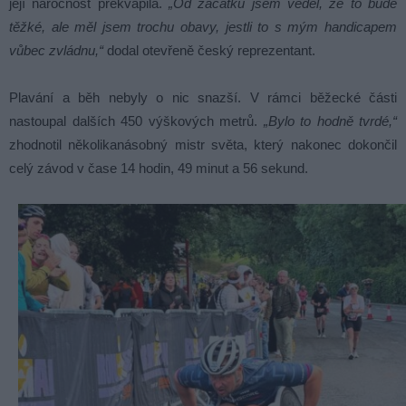
její náročnost překvapila.
„Od začátku jsem věděl, že to bude
těžké, ale měl jsem trochu obavy, jestli to s mým handicapem
vůbec zvládnu,“
dodal otevřeně český reprezentant.
Plavání a běh nebyly o nic snazší. V rámci běžecké části
nastoupal dalších 450 výškových metrů.
„Bylo to hodně tvrdé,“
zhodnotil několikanásobný mistr světa, který nakonec dokončil
celý závod v čase 14 hodin, 49 minut a 56 sekund.