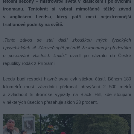
letošní sezony – mistrovství světa v klasickém i polovičním
ironmanu. Tentokrát si vybral mimořádně těžký závod
v anglickém Leedsu, který patří mezi nejextrémnější
triatlonové podniky na světě.
„Tento závod se stal další zkouškou mých fyzických
i psychických sil. Zároveň opět potvrdil, že ironman je především
o posouvání vlastních limitů,“
uvedl po návratu do České
republiky rodák z Příbrami.
Leeds budí respekt hlavně svou cyklistickou částí. Během 180
kilometrů musí závodníci překonat převýšení 2 500 metrů
a zvládnout tři ikonické výjezdy na Black Hill, kde stoupání
v některých úsecích přesahuje sklon 23 procent.