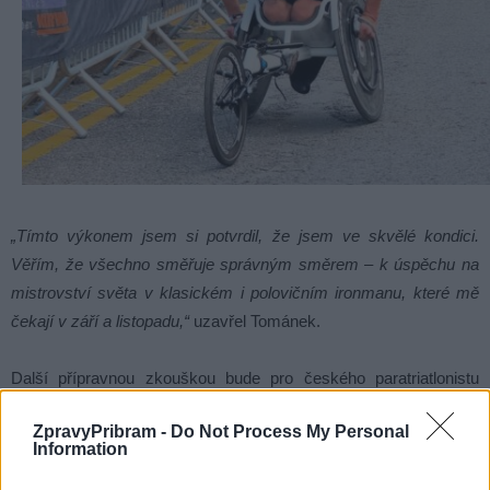
„Tímto výkonem jsem si potvrdil, že jsem ve skvělé kondici.
Věřím, že všechno směřuje správným směrem – k úspěchu na
mistrovství světa v klasickém i polovičním ironmanu, které mě
čekají v září a listopadu,“
uzavřel Tománek.
Další přípravnou zkouškou bude pro českého paratriatlonistu
domácí závod Ironman 70.3 Hradec Králové, který se uskuteční
ZpravyPribram -
Do Not Process My Personal
17. srpna.
„Po delší době je to možnost představit se fanouškům
Information
na domácí půdě. Moc se na to těším,“
dodal.