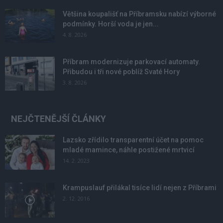
Většina koupališť na Příbramsku nabízí výborné
podmínky. Horší voda je jen...
4. 8. 2026
Příbram modernizuje parkovací automaty.
Přibudou i tři nové poblíž Svaté Hory
3. 8. 2026
NEJČTENĚJŠÍ ČLÁNKY
Lazsko zřídilo transparentní účet na pomoc
mladé mamince, náhle postižené mrtvicí
14. 2. 2023
Krampuslauf přilákal tisíce lidí nejen z Příbrami
2. 12. 2016