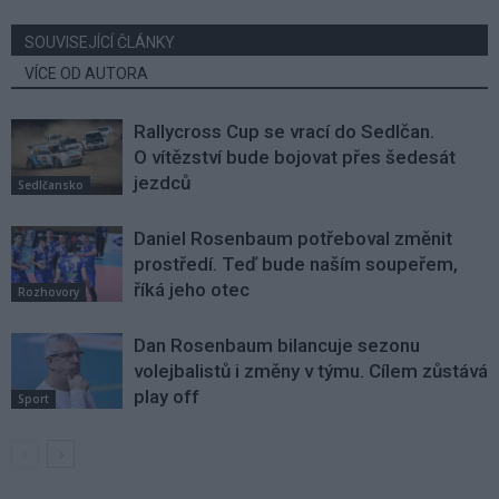
SOUVISEJÍCÍ ČLÁNKY
VÍCE OD AUTORA
Rallycross Cup se vrací do Sedlčan.
O vítězství bude bojovat přes šedesát
jezdců
Sedlčansko
Daniel Rosenbaum potřeboval změnit
prostředí. Teď bude naším soupeřem,
říká jeho otec
Rozhovory
Dan Rosenbaum bilancuje sezonu
volejbalistů i změny v týmu. Cílem zůstává
play off
Sport