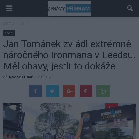
Domů
Sport
Sport
Jan Tománek zvládl extrémně
náročného Ironmana v Leedsu.
Měl obavy, jestli to dokáže
od
Radek Ctibor
-
2. 8. 2025