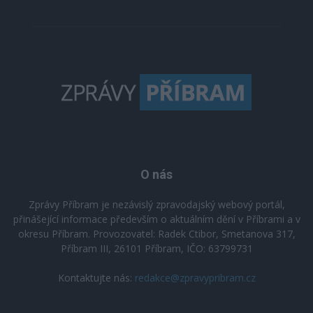
O nás
Zprávy Příbram je nezávislý zpravodajský webový portál,
přinášející informace především o aktuálním dění v Příbrami a v
okresu Příbram. Provozovatel: Radek Ctibor, Smetanova 317,
Příbram III, 26101 Příbram, IČO: 63799731
Kontaktujte nás:
redakce@zpravypribram.cz