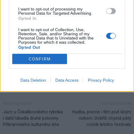
I want to opt-out of processing my
Komentáře
Personal Data for Targeted Advertising.
Opted In
I want to opt-out of Collection, Use,
Retention, Sale, and/or Sharing of my
Personal Data that Is Unrelated with the
Purposes for which it was collected.
TAGY
Ironman
Jan Tománek
paratriatlon
Příbram
Opted Out
CONFIRM
Data Deletion
Data Access
Privacy Policy
Předchozí článek
Následující článek
Jazz u Čekalíkovského rybníka
Hudba, poezie i film pod širým
i další lákadla druhé poloviny
nebem: Dobříš chystá pátý
Příbramského kulturního léta
ročník letního festivalu