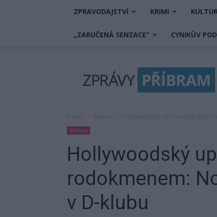
ZPRAVODAJSTVÍ
KRIMI
KULTU
„ZARUČENÁ SENZACE“
CYNIKŮV PO
Zprávy
Příbram
Domů
Kultura
Hollywoodský upír s podbrdským 
Kultura
Hollywoodský up
rodokmenem: Nos
v D-klubu