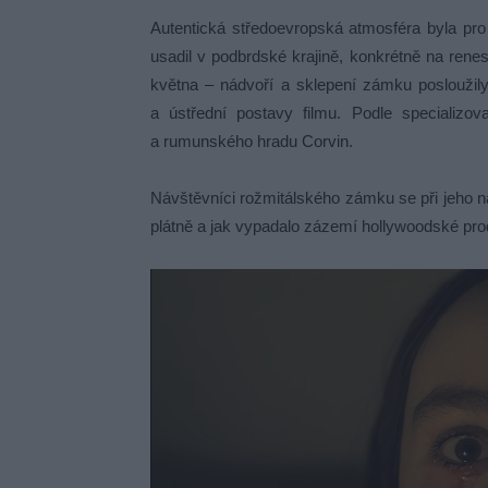
Autentická středoevropská atmosféra byla pr
usadil v podbrdské krajině, konkrétně na ren
května – nádvoří a sklepení zámku posloužily
a ústřední postavy filmu. Podle specializov
a rumunského hradu Corvin.
Návštěvníci rožmitálského zámku se při jeho n
plátně a jak vypadalo zázemí hollywoodské pr