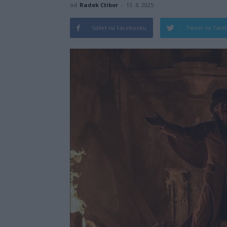
od
Radek Ctibor
-
13. 6. 2025
Sdílet na Facebooku
Tweet na Twit