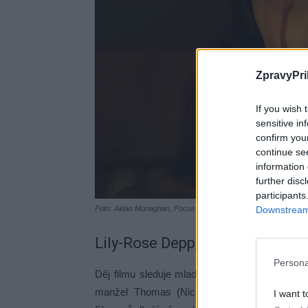
ZpravyPri
If you wish 
sensitive in
confirm you
continue se
information 
further disc
participants
Downstream 
Foto: Aidan Monaghan, Focus Features LLC.
Lily-Rose Depp, Bill Skarsgård 
Persona
Děj filmu sleduje mladou Ellen Hutterovou (Li
manžel Thomas (Nicholas Hoult) se vydává 
I want t