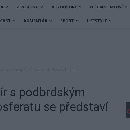
RA
Z REGIONU
ROZHOVORY
O ČEM SE MLUVÍ
DCAST
KOMENTÁŘ
SPORT
LIFESTYLE
rodokmenem: Nosferatu se představí v D-klubu
ír s podbrdským
feratu se představí