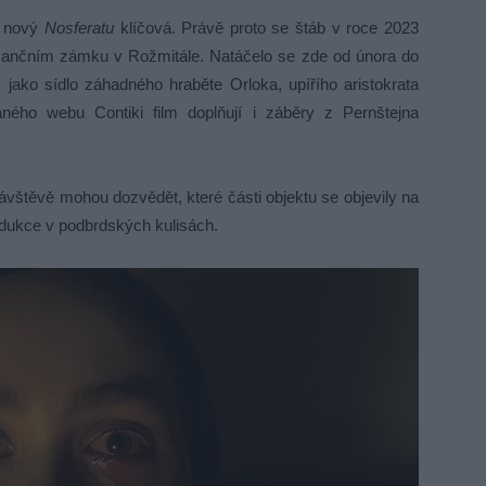
o nový
Nosferatu
klíčová. Právě proto se štáb v roce 2023
esančním zámku v Rožmitále. Natáčelo se zde od února do
 jako sídlo záhadného hraběte Orloka, upířího aristokrata
aného webu Contiki film doplňují i záběry z Pernštejna
ávštěvě mohou dozvědět, které části objektu se objevily na
odukce v podbrdských kulisách.