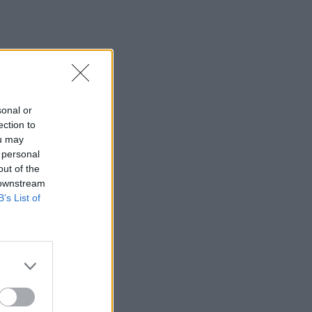
sonal or
ection to
ou may
 personal
out of the
 downstream
B’s List of