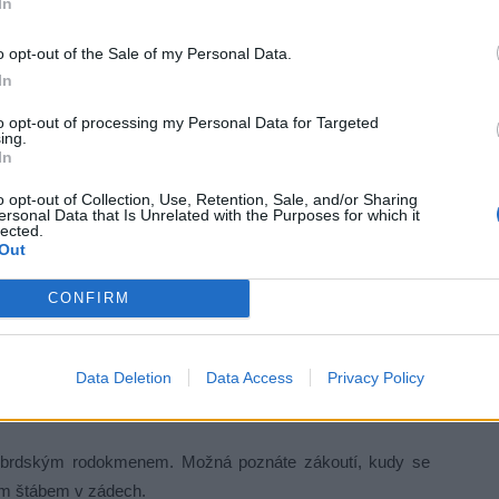
ěta prastaré zlo. Město se propadá do temnoty, mor se šíří
In
 Franz (Willem Dafoe).
o opt-out of the Sale of my Personal Data.
In
sféře
to opt-out of processing my Personal Data for Targeted
ing.
, kde se diváci mohou těšit nejen na původní zvuk a české
In
ekce v divadelním klubu má úplně jinou atmosféru než
o opt-out of Collection, Use, Retention, Sale, and/or Sharing
ní pro film, jako je Nosferatu. A originální znění s titulky
ersonal Data that Is Unrelated with the Purposes for which it
 příběhu,
“ říká Martin Machata, vedoucí příbramského kina.
lected.
Out
v Rožmitále a dalších „českých“ stopách filmu – návštěvníci
CONFIRM
ku této temné novinky.
ně v 18.00. Vstupenky jsou k dispozici na pokladně divadla
Data Deletion
Data Access
Privacy Policy
a sálu je omezená.
 podbrdským rodokmenem. Možná poznáte zákoutí, kudy se
vým štábem v zádech.