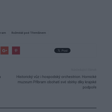
bram
Rožmitál pod Třemšínem
Následující článek
a
Historický vůz i hospodský orchestrion. Hornické
muzeum Příbram obohatí své sbírky díky krajské
podpoře