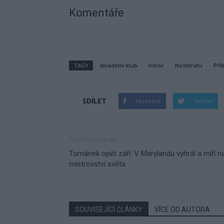
Komentáře
TAGY
divadelní klub
horor
Nosferatu
Pří
SDÍLET
Facebook
Twitter
Předchozí článek
Tománek opět září: V Marylandu vyhrál a míří n
mistrovství světa
SOUVISEJÍCÍ ČLÁNKY
VÍCE OD AUTORA