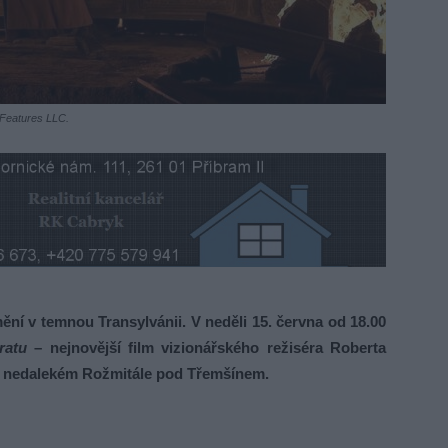
 Features LLC.
í v temnou Transylvánii. V neděli 15. června od 18.00
ratu
– nejnovější film vizionářského režiséra Roberta
 v nedalekém Rožmitále pod Třemšínem.