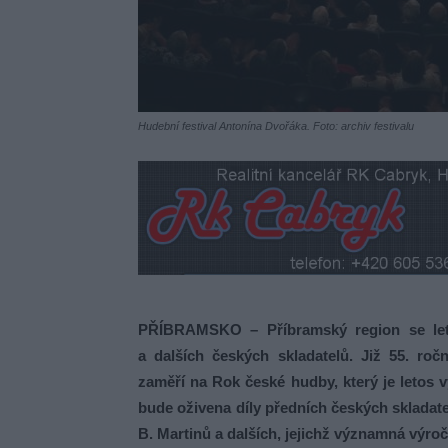
Hudební festival Antonína Dvořáka. Foto: archiv festivalu
PŘÍBRAMSKO – Příbramský region se leto
a dalších českých skladatelů. Již 55. ro
zaměří na Rok české hudby, který je letos 
bude oživena díly předních českých skladatel
B. Martinů a dalších, jejichž významná výročí