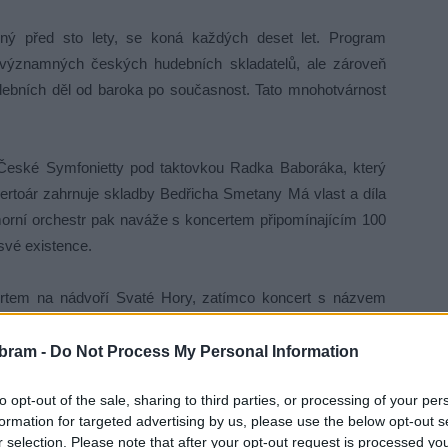
ný před sto lety, se koná každých deset let. Program
ilea významných českých hudebních skladatelů, ale zároveň
debních děl od baroka po současnost. Tato mnohotvárnost
 České Symfonietty pod taktovkou Radka Baboráka, který
pertoár zahrnuje skladby Bedřicha Smetany Má vlast a díla
orní orchestr pak naváže s koncertem připomínajícím 100
své existence.
rtem na nádvoří Svaté Hory, zatímco koncert s názvem
ický orchestr Pražské konzervatoře spolu se sólisty
bram -
Do Not Process My Personal Information
to opt-out of the sale, sharing to third parties, or processing of your per
íci těšit na výjimečná jména sólistů a ansámblů, včetně
formation for targeted advertising by us, please use the below opt-out s
olandska, filharmonického sboru z Drážďan, klavírního
r selection. Please note that after your opt-out request is processed y