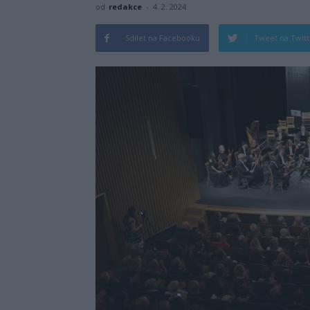
od
redakce
-
4. 2. 2024
Sdílet na Facebooku
Tweet na Twit