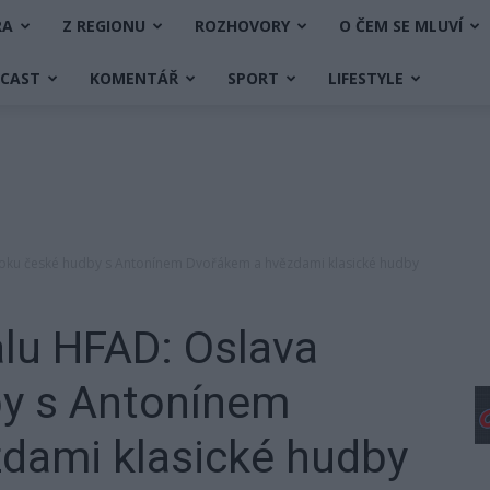
RA
Z REGIONU
ROZHOVORY
O ČEM SE MLUVÍ
DCAST
KOMENTÁŘ
SPORT
LIFESTYLE
a Roku české hudby s Antonínem Dvořákem a hvězdami klasické hudby
alu HFAD: Oslava
y s Antonínem
dami klasické hudby