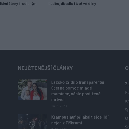
lšími žánry i rodinným
hudbu, divadlo i tvořivé dílny
NEJČTENĚJŠÍ ČLÁNKY
O
Lazsko zřídilo transparentní
Zp
účet na pomoc mladé
Ku
mamince, náhle postižené
mrtvicí
Kr
14. 2. 2023
Sp
Krampuslauf přilákal tisíce lidí
O
nejen z Příbrami
S