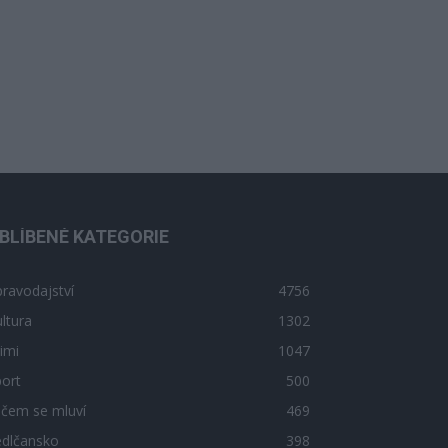
BLÍBENÉ KATEGORIE
ravodajství
4756
ltura
1302
imi
1047
ort
500
 čem se mluví
469
edlčansko
398