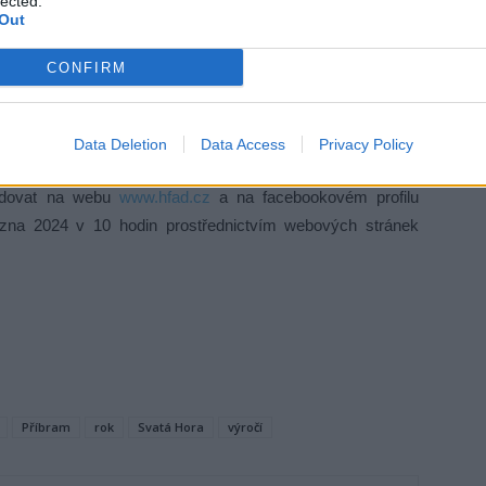
lected.
Out
pro vilu Rusalku, na který přijala pozvání první dáma české
CONFIRM
ní vily Rusalka a turistický pochod pořádaný Knihovnou Jana
Data Deletion
Data Access
Privacy Policy
lu množství zážitků pro milovníky klasické i méně klasické
sledovat na webu
www.hfad.cz
a na facebookovém profilu
řezna 2024 v 10 hodin prostřednictvím webových stránek
Příbram
rok
Svatá Hora
výročí