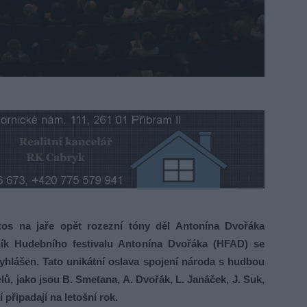
s na jaře opět rozezní tóny děl Antonína Dvořáka
čník Hudebního festivalu Antonína Dvořáka (HFAD) se
vyhlášen. Tato unikátní oslava spojení národa s hudbou
ů, jako jsou B. Smetana, A. Dvořák, L. Janáček, J. Suk,
 připadají na letošní rok.