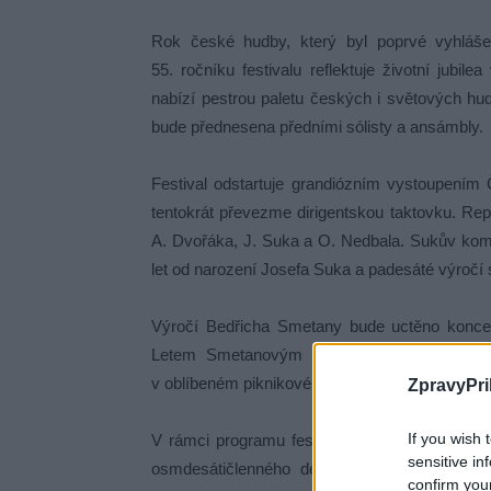
Rok české hudby, který byl poprvé vyhláše
55. ročníku festivalu reflektuje životní jub
nabízí pestrou paletu českých i světových hu
bude přednesena předními sólisty a ansámbly.
Festival odstartuje grandiózním vystoupením
tentokrát převezme dirigentskou taktovku. Re
A. Dvořáka, J. Suka a O. Nedbala. Sukův kom
let od narození Josefa Suka a padesáté výročí 
Výročí Bedřicha Smetany bude uctěno konce
Letem Smetanovým světem představí Symfon
v oblíbeném piknikovém stylu.
ZpravyPri
If you wish 
V rámci programu festivalu se mohou návštěvn
sensitive in
osmdesátičlenného dechového orchestru z H
confirm you