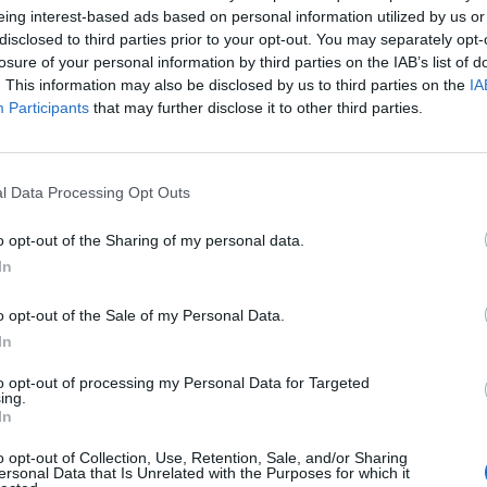
 sopranistky Evy Hornyákové ze Slovenska. Fenomenální
eing interest-based ads based on personal information utilized by us or
incích, zatímco Duo Suono, tedy virtuosky Anna Paulová
disclosed to third parties prior to your opt-out. You may separately opt-
v Hvožďanech.
losure of your personal information by third parties on the IAB’s list of
. This information may also be disclosed by us to third parties on the
IA
Participants
that may further disclose it to other third parties.
rmonie v Galerii L. Kuby v Březnici přinese ryze jazzový
Band. Český kontrabasista Indi Stivín pak zavítá do
ořákovi.
l Data Processing Opt Outs
ram přivede na scénu houslového virtuosa Josefa Mráčka
o opt-out of the Sharing of my personal data.
 vystoupí s komorním ensemblem Arti Allegre. Tento koncert
In
ku Kompoziční soutěže HFAD.
o opt-out of the Sale of my Personal Data.
In
 proto připravuje pro děti a mládež třetí díl „Putování po
atelům. Pro studenty ZUŠ je připraven druhý ročník
to opt-out of processing my Personal Data for Targeted
ing.
 Lukášem Klánským.
In
 programů v mateřských, základních a středních školách,
o opt-out of Collection, Use, Retention, Sale, and/or Sharing
ersonal Data that Is Unrelated with the Purposes for which it
 program v Domě Natura.