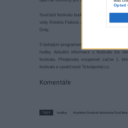
was col
Opted 
Součástí festivalu bude také benefiční koncert 
violy Kristina Fialová. Akce zahrnuje i otevře
Drdy.
S bohatým programem nabízí 55. ročník festiva
hudby. Aktuální informace o festivalu lze 
festivalu. Předprodej vstupenek začne 1. b
festivalu a společnosti Ticketportal.cz.
Komentáře
TAGY
hudba
Hudební festival Antonína Dvořáka