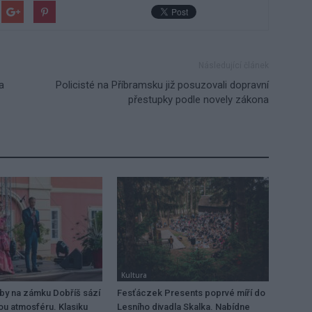
Následující článek
a
Policisté na Příbramsku již posuzovali dopravní
přestupky podle novely zákona
Kultura
dby na zámku Dobříš sází
Fesťáczek Presents poprvé míří do
ou atmosféru. Klasiku
Lesního divadla Skalka. Nabídne