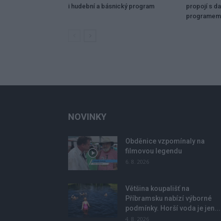
i hudební a básnický program
propojí s da
programem
NOVINKY
Obděnice vzpomínaly na
filmovou legendu
6. 8. 2026
Většina koupališť na
Příbramsku nabízí výborné
podmínky. Horší voda je jen...
4. 8. 2026