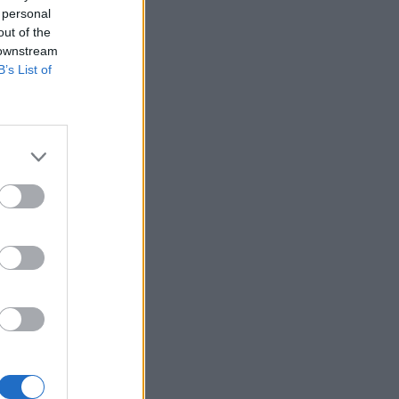
 personal
out of the
 downstream
B’s List of