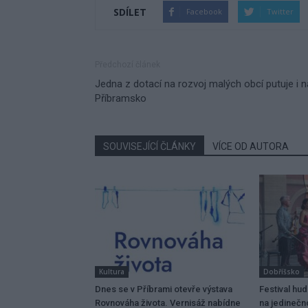
SDÍLET
Facebook
Twitter
Předchozí článek
Jedna z dotací na rozvoj malých obcí putuje i n
Příbramsko
SOUVISEJÍCÍ ČLÁNKY
VÍCE OD AUTORA
Kultura
Dobříšsko
Dnes se v Příbrami otevře výstava
Festival hu
Rovnováha života. Vernisáž nabídne
na jedinečn