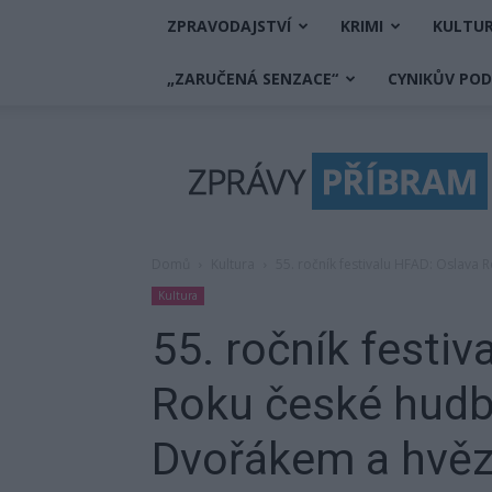
ZPRAVODAJSTVÍ
KRIMI
KULTU
„ZARUČENÁ SENZACE“
CYNIKŮV PO
Zprávy
Příbram
Domů
Kultura
55. ročník festivalu HFAD: Oslav
Kultura
55. ročník festiv
Roku české hudb
Dvořákem a hvěz