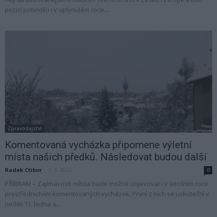
pozici potvrdilo i v uplynulém roce....
Zpravodajství
Komentovaná vycházka připomene výletní
místa našich předků. Následovat budou další
Radek Ctibor
-
7. 1. 2026
0
PŘÍBRAM – Zajímavosti města bude možné objevovat i v letošním roce
prostřednictvím komentovaných vycházek. První z nich se uskuteční v
neděli 11. ledna a...