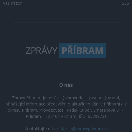
Váš názor
305
O nás
Zprávy Příbram je nezávislý zpravodajský webový portál,
přinášející informace především o aktuálním dění v Příbrami a v
okresu Příbram. Provozovatel: Radek Ctibor, Smetanova 317,
Příbram III, 26101 Příbram, IČO: 63799731
Kontaktujte nás:
redakce@zpravypribram.cz