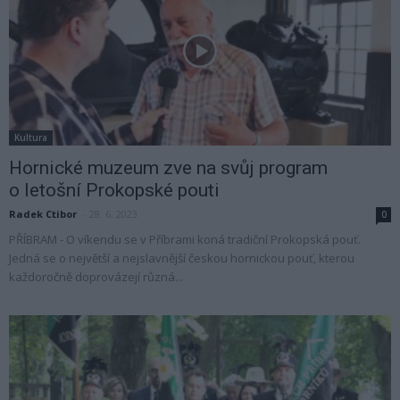
Kultura
Hornické muzeum zve na svůj program
o letošní Prokopské pouti
Radek Ctibor
-
28. 6. 2023
0
PŘÍBRAM - O víkendu se v Příbrami koná tradiční Prokopská pouť.
Jedná se o největší a nejslavnější českou hornickou pouť, kterou
každoročně doprovázejí různá...