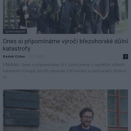
Zpravodajství
Dnes si připomínáme výročí březohorské důlní
katastrofy
Radek Ctibor
-
31. 5. 2023
0
PŘÍBRAM - Dnes si připomínáme 131. výročí jedné z největších důlních
katastrof v Evropě, při níž zahynulo 319 horníků a záchranářů. Došlo k
ní...