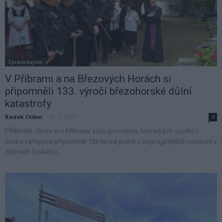
Zpravodajství
V Příbrami a na Březových Horách si
připomněli 133. výročí březohorské důlní
katastrofy
Radek Ctibor
-
31. 5. 2025
0
PŘÍBRAM - Dnes si v Příbrami zástupci města, hornických spolků i
široká veřejnost připomněli 133 let od jedné z nejtragičtějších událostí v
dějinách českého...