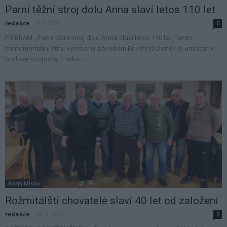
Parní těžní stroj dolu Anna slaví letos 110 let
redakce
-
4. 3. 2024
0
PŘÍBRAM - Parní těžní stroj dolu Anna slaví letos 110 let. Tento
monumentální stroj vyrobený závodem Breitfeld-Daněk je umístěn v
budově strojovny z roku...
Rožmitálsko
Rožmitálští chovatelé slaví 40 let od založení
redakce
-
14. 2. 2024
0