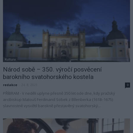
Kultura
Národ sobě – 350. výročí posvěcení
barokního svatohorského kostela
redakce
-
24. 8. 2023
0
PŘÍBRAM - V neděli uplyne přesně 350 let ode dne, kdy pražský
arcibiskup Matouš Ferdinand Sobek z Bílenberka (1618–1675)
slavnostně vysvětil barokně přestavěný svatohorský...