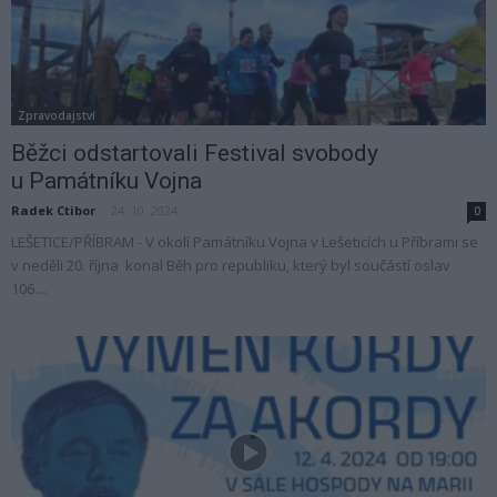
Zpravodajství
Běžci odstartovali Festival svobody
u Památníku Vojna
Radek Ctibor
-
24. 10. 2024
0
LEŠETICE/PŘÍBRAM - V okolí Památníku Vojna v Lešeticích u Příbrami se
v neděli 20. října konal Běh pro republiku, který byl součástí oslav
106....