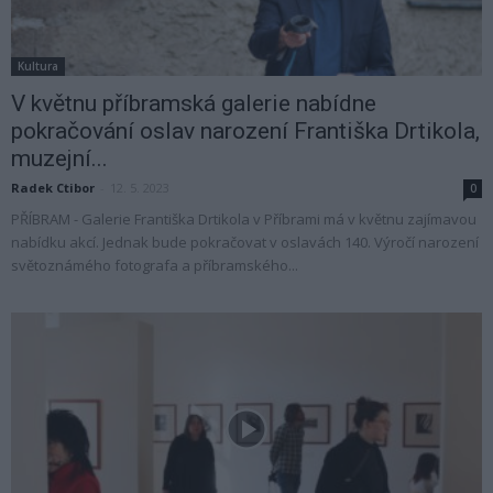
Kultura
V květnu příbramská galerie nabídne
pokračování oslav narození Františka Drtikola,
muzejní...
Radek Ctibor
-
12. 5. 2023
0
PŘÍBRAM - Galerie Františka Drtikola v Příbrami má v květnu zajímavou
nabídku akcí. Jednak bude pokračovat v oslavách 140. Výročí narození
světoznámého fotografa a příbramského...