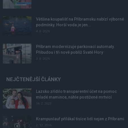
Většina koupališť na Příbramsku nabízí výborné
podmínky. Horší voda je jen...
4. 8. 2026
Příbram modernizuje parkovací automaty.
Přibudou i tři nové poblíž Svaté Hory
3. 8. 2026
NEJČTENĚJŠÍ ČLÁNKY
Lazsko zřídilo transparentní účet na pomoc
mladé mamince, náhle postižené mrtvicí
14. 2. 2023
Krampuslauf přilákal tisíce lidí nejen z Příbrami
2. 12. 2016