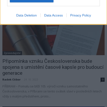
Data Deletion
Data Access
Privacy Policy
Zpravodajství
Připomínka vzniku Československa bude
spojena s umístění časové kapsle pro budoucí
generace
Radek Ctibor
-
24. 10. 2023
0
PŘÍBRAM – Pomalu se blíží 105. výročí vzniku samostatného
Československa, v Příbrami se tento svátek slaví v posledních letech
vždy s malým předstihem, proto...