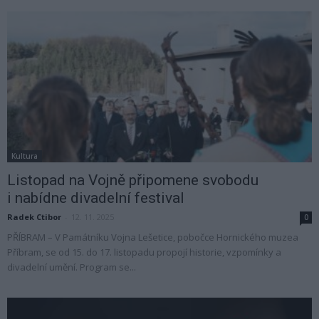
Kultura
Listopad na Vojně připomene svobodu
i nabídne divadelní festival
Radek Ctibor
-
12. 11. 2025
0
PŘÍBRAM – V Památníku Vojna Lešetice, pobočce Hornického muzea
Příbram, se od 15. do 17. listopadu propojí historie, vzpomínky a
divadelní umění. Program se...