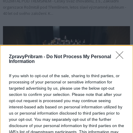
ROŽMITÁL POD TŘEMŠÍNEM - Český svaz chovatelů, z.s., Základní
organizace Rožmitál pod Třemšínem, letos slaví významné jubileum -
40 let od svého založení. K...
ZpravyPribram -
Do Not Process My Personal
Information
If you wish to opt-out of the sale, sharing to third parties, or
processing of your personal or sensitive information for
Kultura
targeted advertising by us, please use the below opt-out
section to confirm your selection. Please note that after your
55. ročník festivalu HFAD: Oslava Roku české
opt-out request is processed you may continue seeing
hudby s Antonínem Dvořákem a hvězdami
interest-based ads based on personal information utilized by
klasické...
us or personal information disclosed to third parties prior to
redakce
-
4. 2. 2024
your opt-out. You may separately opt-out of the further
0
disclosure of your personal information by third parties on the
PŘÍBRAMSKO - Příbramský region se letos na jaře opět rozezní tóny děl
IAB’s list of downstream participants. This information may