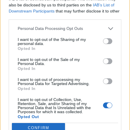
Antonína Dvořáka a dalších českých skladatelů. Již 55. ročník
also be disclosed by us to third parties on the
IAB’s List of
Hudebního festivalu Antonína...
Downstream Participants
that may further disclose it to other
third parties.
Personal Data Processing Opt Outs
I want to opt-out of the Sharing of my
personal data.
Opted In
I want to opt-out of the Sale of my
Personal Data.
Opted In
Kultura
I want to opt-out of processing my
Personal Data for Targeted Advertising.
Hornické muzeum zve na tradiční výstavu
Opted In
betlémů a připomene i 200 let od...
I want to opt-out of Collection, Use,
redakce
-
24. 11. 2023
0
Retention, Sale, and/or Sharing of my
Personal Data that Is Unrelated with the
PŘÍBRAM - Od pátku 1. 12. do neděle 7. 1. 2024 mohou zájemci o místní
Purposes for which it was collected.
Opted Out
tradice navštívit výstavu Příbramské betlémy, která se v letošním
roce...
CONFIRM