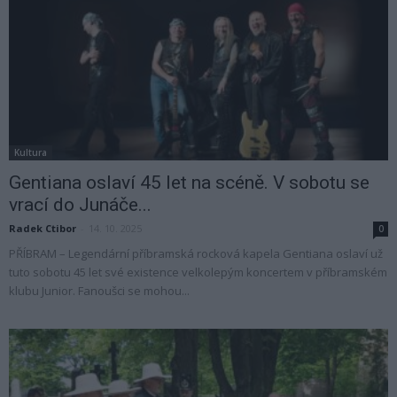
Kultura
Gentiana oslaví 45 let na scéně. V sobotu se
vrací do Junáče...
Radek Ctibor
-
14. 10. 2025
0
PŘÍBRAM – Legendární příbramská rocková kapela Gentiana oslaví už
tuto sobotu 45 let své existence velkolepým koncertem v příbramském
klubu Junior. Fanoušci se mohou...