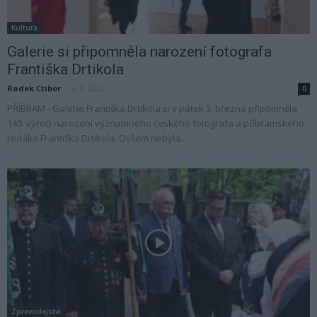
Kultura
Galerie si připomněla narození fotografa
Františka Drtikola
Radek Ctibor
-
6. 3. 2023
0
PŘÍBRAM - Galerie Františka Drtikola si v pátek 3. března připomněla
140. výročí narození významného českého fotografa a příbramského
rodáka Františka Drtikola. Ovšem nebyla...
Zpravodajství