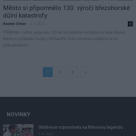
Město si připomnělo 130. výročí březohorské
důlní katastrofy
Radek Ctibor
-
2. 6. 2022
0
PŘÍBRAM - Letos uplynulo 130 let od důlního neštěstí na dole Marie,
které si vyžádalo životy 319 havířů. Tuto smutnou událost si na
příbramském...
1
2
3
NOVINKY
Obděnice vzpomínaly na filmovou legendu
6. 8. 2026