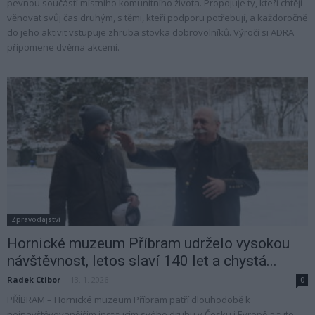
pevnou součástí místního komunitního života. Propojuje ty, kteří chtějí
věnovat svůj čas druhým, s těmi, kteří podporu potřebují, a každoročně
do jeho aktivit vstupuje zhruba stovka dobrovolníků. Výročí si ADRA
připomene dvěma akcemi.
Zpravodajství
Hornické muzeum Příbram udrželo vysokou
návštěvnost, letos slaví 140 let a chystá...
Radek Ctibor
-
13. 1. 2026
0
PŘÍBRAM – Hornické muzeum Příbram patří dlouhodobě k
nejnavštěvovanějším institucím svého druhu v Česku i Evropě a tuto