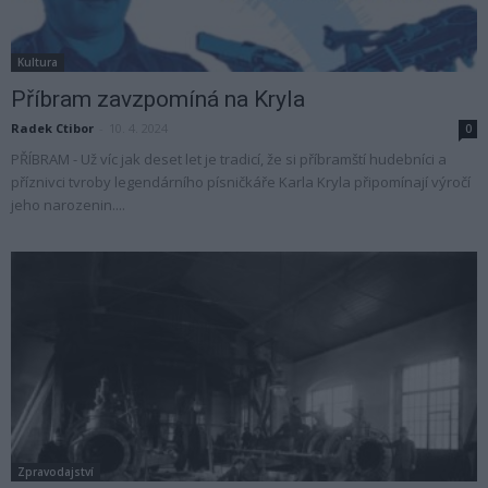
Kultura
Příbram zavzpomíná na Kryla
Radek Ctibor
-
10. 4. 2024
0
PŘÍBRAM - Už víc jak deset let je tradicí, že si příbramští hudebníci a
příznivci tvroby legendárního písničkáře Karla Kryla připomínají výročí
jeho narozenin....
Zpravodajství