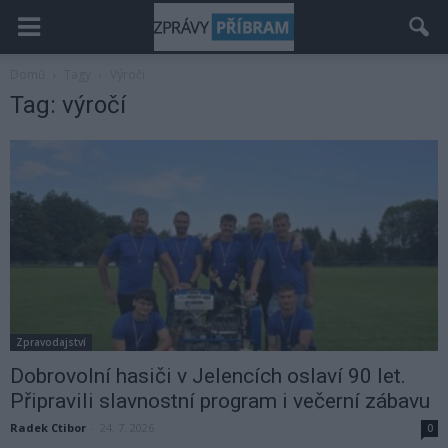
Domů
Tagy
Výročí
Tag: výročí
Zpravodajství
Dobrovolní hasiči v Jelencích oslaví 90 let.
Připravili slavnostní program i večerní zábavu
Radek Ctibor
-
24. 7. 2026
0