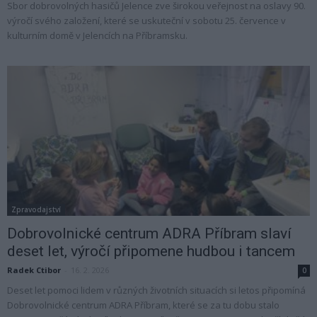
Sbor dobrovolných hasičů Jelence zve širokou veřejnost na oslavy 90.
výročí svého založení, které se uskuteční v sobotu 25. července v
kulturním domě v Jelencích na Příbramsku.
Zpravodajství
Dobrovolnické centrum ADRA Příbram slaví
deset let, výročí připomene hudbou i tancem
Radek Ctibor
-
16. 2. 2026
0
Deset let pomoci lidem v různých životních situacích si letos připomíná
Dobrovolnické centrum ADRA Příbram, které se za tu dobu stalo