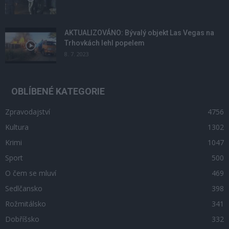
AKTUALIZOVÁNO: Bývalý objekt Las Vegas na
Trhovkách lehl popelem
8. 7. 2023
OBLÍBENÉ KATEGORIE
Zpravodajství
4756
Kultura
1302
Krimi
1047
Sport
500
O čem se mluví
469
Sedlčansko
398
Rožmitálsko
341
Dobříšsko
332