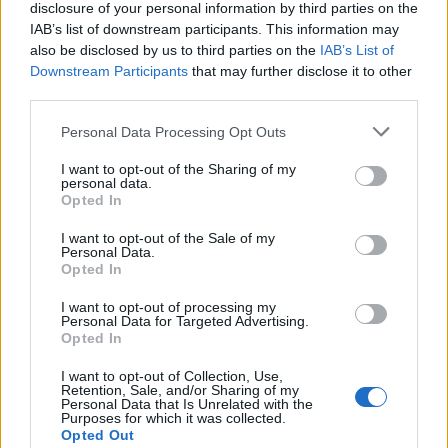
disclosure of your personal information by third parties on the
„I bez nohou to půjde!“ Sbírka
Obyvatelé Brodu si připomínají
IAB’s list of downstream participants. This information may
pro Honzu z Hluboše, který
100 let od vysvěcení kaple
also be disclosed by us to third parties on the
IAB’s List of
bojuje s následky pracovního
Downstream Participants
that may further disclose it to other
úrazu
third parties.
Personal Data Processing Opt Outs
SOUVISEJÍCÍ ČLÁNKY
I want to opt-out of the Sharing of my
VÍCE OD AUTORA
personal data.
Opted In
Toxické slovo „toxický“ a proč už není
I want to opt-out of the Sale of my
důchodce důchodce
Personal Data.
Opted In
Komentář
I want to opt-out of processing my
Příbram, ráj nejen sprejerů
Personal Data for Targeted Advertising.
Opted In
Komentář
I want to opt-out of Collection, Use,
Retention, Sale, and/or Sharing of my
Personal Data that Is Unrelated with the
Zastupitelé se kvůli vodě nedohodli.
Purposes for which it was collected.
Opted Out
Příbram zřejmě spěje k nucené správě