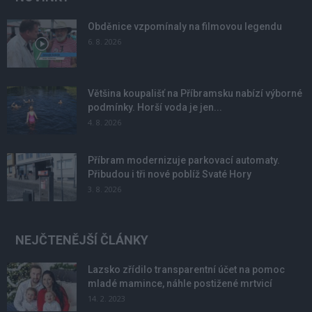
Obděnice vzpomínaly na filmovou legendu
6. 8. 2026
Většina koupališť na Příbramsku nabízí výborné
podmínky. Horší voda je jen...
4. 8. 2026
Příbram modernizuje parkovací automaty.
Přibudou i tři nové poblíž Svaté Hory
3. 8. 2026
NEJČTENĚJŠÍ ČLÁNKY
Lazsko zřídilo transparentní účet na pomoc
mladé mamince, náhle postižené mrtvicí
14. 2. 2023