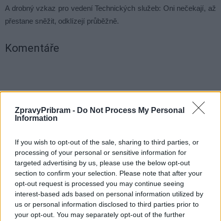
A drobný vzkaz pro vedení Technických služeb: Oni nečekají, až
přestane sněžit, odklízejí průběžně.
Komentáře
TAGY
chodník
chodníkový zákon
Irena Hofmanová
kahan
ZpravyPribram -
Do Not Process My Personal
sníh
Technické služby města Příbram
úklid
ulice
zima
Information
If you wish to opt-out of the sale, sharing to third parties, or
processing of your personal or sensitive information for
targeted advertising by us, please use the below opt-out
section to confirm your selection. Please note that after your
opt-out request is processed you may continue seeing
interest-based ads based on personal information utilized by
us or personal information disclosed to third parties prior to
Předchozí článek
Následující článek
your opt-out. You may separately opt-out of the further