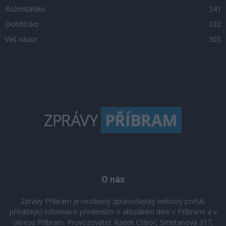
Rožmitálsko
341
Dobříšsko
332
Váš názor
305
O nás
Zprávy Příbram je nezávislý zpravodajský webový portál,
přinášející informace především o aktuálním dění v Příbrami a v
okresu Příbram. Provozovatel: Radek Ctibor, Smetanova 317,