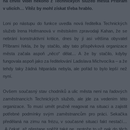
na chvíli viděl někoho z Technických služeb města Příbram
v ulicích… Vítěz by mohl získat třeba hrablo.
Loni po nástupu do funkce uvedla nová ředitelka Technických
služeb Irena Hofmanová v městském zpravodaji Kahan, že se
nebrání konstruktivní kritice, dnes by jí asi většina obyvatel
Příbrami řekla, že by stačilo, aby tato příspěvková organizace
města začala aspoň „něco“ dělat… A že by stačilo, kdyby
fungovala aspoň jako za ředitelování Ladislava Michvocíka – a že
tehdy taky žádná hitparáda nebyla, ale pořád to bylo lepší než
nyní.
Ovšem současný stav chodníků a ulic města není na řadových
zaměstnancích Technických služeb, ale jde za vedením této
organizace. To musí umět pružně reagovat na situaci a zajistit
potřebné podmínky svým zaměstnancům pro práci. Sekačka
předělaná na zimu na frézu, v současné situaci fakt nestačí…
A čekat, až přestane sněžit také ne, protože to už pak do těch