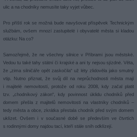
ulic a na chodníky nemusíte taky vyjet vůbec.
Pro příští rok se možná bude navyšovat příspěvek Technickým
službám, ovšem mnozí zastupitelé i obyvatelé města si kladou
otázku: Na co?
Samozřejmě, že ne všechny silnice v Příbrami jsou městské.
Vedou tu také tahy státní či krajské a ani ty nejsou sjízdné. Věta,
že „zima silničáře opět zaskočila“ už léty zlidověla jako smutný
vtip. Nutno přiznat, že svůj díl na neprůchodnosti města mají
i majitelé nemovitostí, protože od roku 2008, kdy začal platit
tzv. „chodníkový zákon“, kdy povinnost úklidu chodníků před
domem přešla z majitelů nemovitosti na vlastníky chodníků –
tedy města a obce, zkrátka přestala chodník před svým domem
uklízet. Ovšem i v současné době se především ve čtvrtích
s rodinnými domy najdou tací, kteří stále sníh odklízejí.