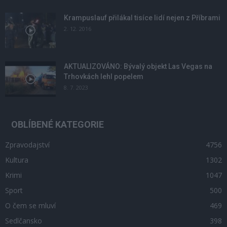
Krampuslauf přilákal tisíce lidí nejen z Příbrami
2. 12. 2016
AKTUALIZOVÁNO: Bývalý objekt Las Vegas na
Trhovkách lehl popelem
8. 7. 2023
OBLÍBENÉ KATEGORIE
Zpravodajství
4756
Kultura
1302
Krimi
1047
Sport
500
O čem se mluví
469
Sedlčansko
398