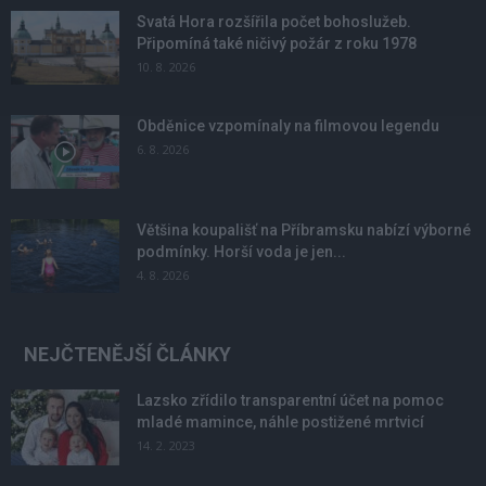
Svatá Hora rozšířila počet bohoslužeb.
Připomíná také ničivý požár z roku 1978
10. 8. 2026
Obděnice vzpomínaly na filmovou legendu
6. 8. 2026
Většina koupališť na Příbramsku nabízí výborné
podmínky. Horší voda je jen...
4. 8. 2026
NEJČTENĚJŠÍ ČLÁNKY
Lazsko zřídilo transparentní účet na pomoc
mladé mamince, náhle postižené mrtvicí
14. 2. 2023