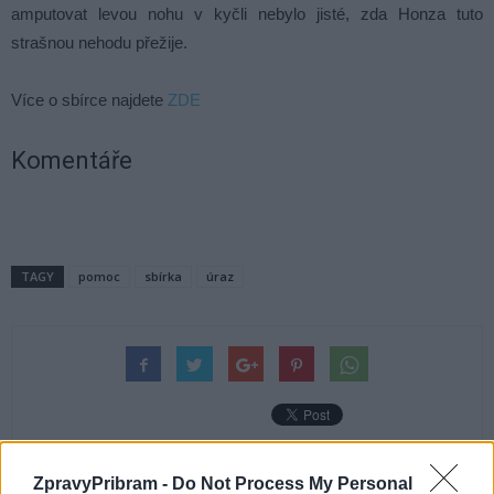
amputovat levou nohu v kyčli nebylo jisté, zda Honza tuto
strašnou nehodu přežije.
Více o sbírce najdete
ZDE
Komentáře
TAGY
pomoc
sbírka
úraz
ZpravyPribram -
Do Not Process My Personal