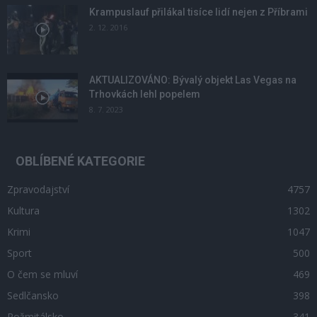
Krampuslauf přilákal tisíce lidí nejen z Příbrami
2. 12. 2016
AKTUALIZOVÁNO: Bývalý objekt Las Vegas na
Trhovkách lehl popelem
8. 7. 2023
OBLÍBENÉ KATEGORIE
Zpravodajství
4757
Kultura
1302
Krimi
1047
Sport
500
O čem se mluví
469
Sedlčansko
398
Rožmitálsko
341