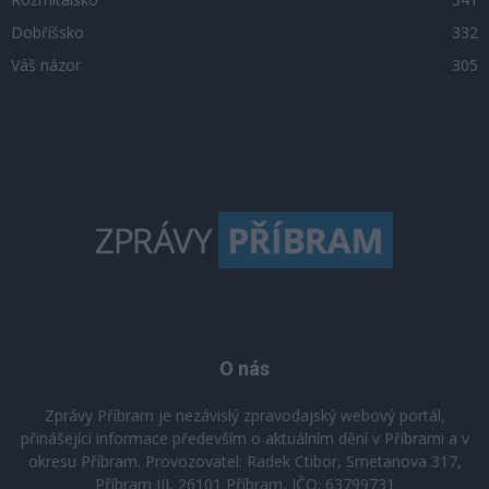
Dobříšsko
332
Váš názor
305
O nás
Zprávy Příbram je nezávislý zpravodajský webový portál,
přinášející informace především o aktuálním dění v Příbrami a v
okresu Příbram. Provozovatel: Radek Ctibor, Smetanova 317,
Příbram III, 26101 Příbram, IČO: 63799731