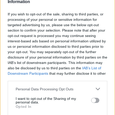
Information
Předchozí článek
Následující článek
Billiard klub bude dnes večer
Komentář: Hledají se příbramské
patřit rocku
Technické služby Zn: Spěchá
If you wish to opt-out of the sale, sharing to third parties, or
processing of your personal or sensitive information for
targeted advertising by us, please use the below opt-out
section to confirm your selection. Please note that after your
SOUVISEJÍCÍ ČLÁNKY
opt-out request is processed you may continue seeing
VÍCE OD AUTORA
interest-based ads based on personal information utilized by
us or personal information disclosed to third parties prior to
your opt-out. You may separately opt-out of the further
Svatá Hora rozšířila počet bohoslužeb.
disclosure of your personal information by third parties on the
Připomíná také ničivý požár z roku 1978
IAB’s list of downstream participants. This information may
Zpravodajství
also be disclosed by us to third parties on the
IAB’s List of
Downstream Participants
that may further disclose it to other
Většina koupališť na Příbramsku nabízí
third parties.
výborné podmínky. Horší voda je jen na
Živohošti
Personal Data Processing Opt Outs
Zpravodajství
I want to opt-out of the Sharing of my
Příbram modernizuje parkovací automaty.
personal data.
Opted In
Přibudou i tři nové poblíž Svaté Hory
Zpravodajství