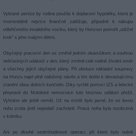
Vybrané peníze by rodina použila k doplacení hypotéky, která je
momentálně nejvíce finančně zatěžuje, případně k nákupu
odlehčeného invalidního vozíku, který by Honzovi pomohl „udržet
krok“ s jeho malými dětmi.
Obyčejný pracovní den se změnil jedním okamžikem a souhrou
nešťastných událostí v den, který změnil celé rodině životní směr
a všechny jejich obyčejné plány. Při obsluze nákladní soupravy
na Honzu najel plně naložený návěs a tím došlo k devastujícímu
zranění obou dolních končetin. Díky rychlé pomoci IZS a letecké
přepravě do Motolské nemocnice tuto hroznou událost přežil.
Vyhráno ale ještě neměl. Už na místě bylo jasné, že se levou
nohu zcela jistě nepodaří zachránit. Pravá noha byla rozdrcená
v kotníku.
Ani po dlouhé sedmihodinové operaci, při které bylo nutné