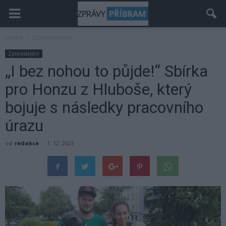
Domů
Zpravodajství
Zpravodajství
„I bez nohou to půjde!“ Sbírka
pro Honzu z Hluboše, který
bojuje s následky pracovního
úrazu
od
redakce
-
1. 12. 2023