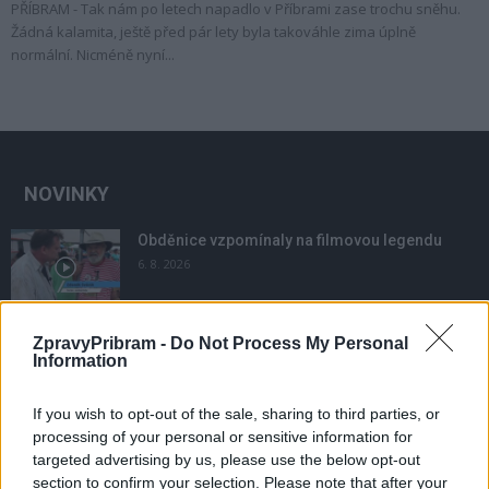
PŘÍBRAM - Tak nám po letech napadlo v Příbrami zase trochu sněhu.
Žádná kalamita, ještě před pár lety byla takováhle zima úplně
normální. Nicméně nyní...
NOVINKY
Obděnice vzpomínaly na filmovou legendu
6. 8. 2026
ZpravyPribram -
Do Not Process My Personal
Většina koupališť na Příbramsku nabízí výborné
Information
podmínky. Horší voda je jen...
4. 8. 2026
If you wish to opt-out of the sale, sharing to third parties, or
processing of your personal or sensitive information for
Příbram modernizuje parkovací automaty.
targeted advertising by us, please use the below opt-out
Přibudou i tři nové poblíž Svaté Hory
section to confirm your selection. Please note that after your