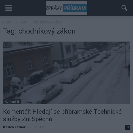
Domů
Tagy
Chodníkový zákon
Tag: chodníkový zákon
Komentář
Komentář: Hledají se příbramské Technické
služby Zn: Spěchá
Radek Ctibor
-
2. 12. 2023
0