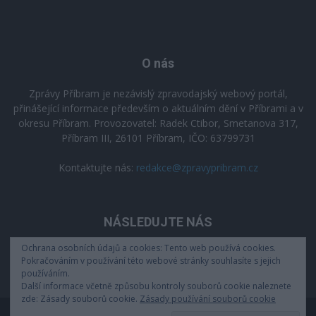
O nás
Zprávy Příbram je nezávislý zpravodajský webový portál,
přinášející informace především o aktuálním dění v Příbrami a v
okresu Příbram. Provozovatel: Radek Ctibor, Smetanova 317,
Příbram III, 26101 Příbram, IČO: 63799731
Kontaktujte nás:
redakce@zpravypribram.cz
NÁSLEDUJTE NÁS
Ochrana osobních údajů a cookies: Tento web používá cookies.
Pokračováním v používání této webové stránky souhlasíte s jejich
používáním.
Další informace včetně způsobu kontroly souborů cookie naleznete
zde: Zásady souborů cookie.
Zásady používání souborů cookie
Zásady zpracování osobních údajů