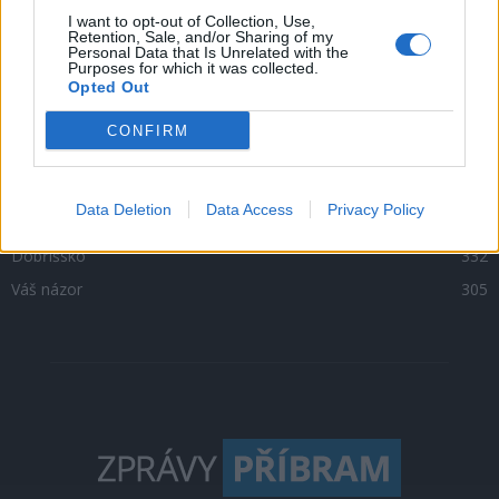
Zpravodajství
4756
I want to opt-out of Collection, Use,
Retention, Sale, and/or Sharing of my
Personal Data that Is Unrelated with the
Kultura
1302
Purposes for which it was collected.
Opted Out
Krimi
1047
Sport
500
CONFIRM
O čem se mluví
469
Sedlčansko
398
Data Deletion
Data Access
Privacy Policy
Rožmitálsko
341
Dobříšsko
332
Váš názor
305