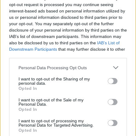
3. 8. 2026
opt-out request is processed you may continue seeing
interest-based ads based on personal information utilized by
us or personal information disclosed to third parties prior to
NEJČTENĚJŠÍ ČLÁNKY
your opt-out. You may separately opt-out of the further
disclosure of your personal information by third parties on the
IAB’s list of downstream participants. This information may
Lazsko zřídilo transparentní účet na pomoc
also be disclosed by us to third parties on the
IAB’s List of
mladé mamince, náhle postižené mrtvicí
Downstream Participants
that may further disclose it to other
14. 2. 2023
third parties.
Krampuslauf přilákal tisíce lidí nejen z Příbrami
Personal Data Processing Opt Outs
2. 12. 2016
I want to opt-out of the Sharing of my
personal data.
Opted In
AKTUALIZOVÁNO: Bývalý objekt Las Vegas na
I want to opt-out of the Sale of my
Trhovkách lehl popelem
Personal Data.
8. 7. 2023
Opted In
I want to opt-out of processing my
Personal Data for Targeted Advertising.
OBLÍBENÉ KATEGORIE
Opted In