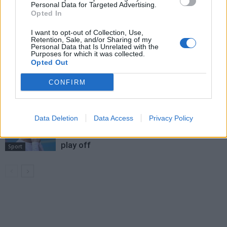
Personal Data for Targeted Advertising.
Opted In
Rallycross Cup se vrací do Sedlčan.
I want to opt-out of Collection, Use,
O vítězství bude bojovat přes šedesát
Retention, Sale, and/or Sharing of my
Personal Data that Is Unrelated with the
jezdců
Sedlčansko
Purposes for which it was collected.
Opted Out
Daniel Rosenbaum potřeboval změnit
CONFIRM
prostředí. Teď bude naším soupeřem,
říká jeho otec
Rozhovory
Data Deletion
Data Access
Privacy Policy
Dan Rosenbaum bilancuje sezonu
volejbalistů i změny v týmu. Cílem zůstává
play off
Sport