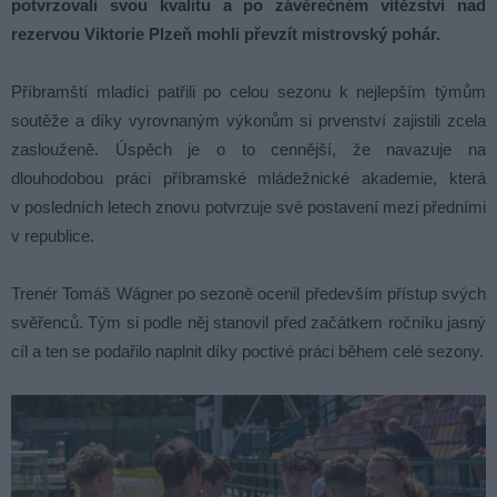
potvrzovali svou kvalitu a po závěrečném vítězství nad
rezervou Viktorie Plzeň mohli převzít mistrovský pohár.
Příbramští mladíci patřili po celou sezonu k nejlepším týmům
soutěže a díky vyrovnaným výkonům si prvenství zajistili zcela
zaslouženě. Úspěch je o to cennější, že navazuje na
dlouhodobou práci příbramské mládežnické akademie, která
v posledních letech znovu potvrzuje své postavení mezi předními
v republice.
Trenér Tomáš Wágner po sezoně ocenil především přístup svých
svěřenců. Tým si podle něj stanovil před začátkem ročníku jasný
cíl a ten se podařilo naplnit díky poctivé práci během celé sezony.