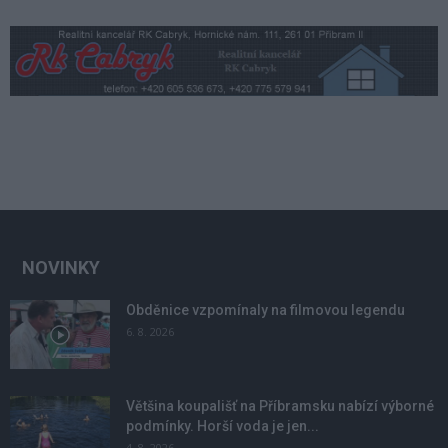
NOVINKY
Obděnice vzpomínaly na filmovou legendu
6. 8. 2026
Většina koupališť na Příbramsku nabízí výborné
podmínky. Horší voda je jen...
4. 8. 2026