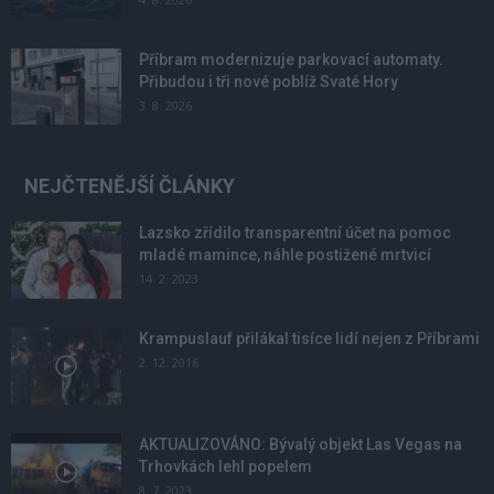
Příbram modernizuje parkovací automaty.
Přibudou i tři nové poblíž Svaté Hory
3. 8. 2026
NEJČTENĚJŠÍ ČLÁNKY
Lazsko zřídilo transparentní účet na pomoc
mladé mamince, náhle postižené mrtvicí
14. 2. 2023
Krampuslauf přilákal tisíce lidí nejen z Příbrami
2. 12. 2016
AKTUALIZOVÁNO: Bývalý objekt Las Vegas na
Trhovkách lehl popelem
8. 7. 2023