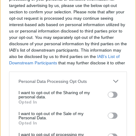
targeted advertising by us, please use the below opt-out
section to confirm your selection. Please note that after your
opt-out request is processed you may continue seeing
TAGY
fotbal
Příbram
U17
interest-based ads based on personal information utilized by
us or personal information disclosed to third parties prior to
your opt-out. You may separately opt-out of the further
disclosure of your personal information by third parties on the
IAB’s list of downstream participants. This information may
also be disclosed by us to third parties on the
IAB’s List of
Downstream Participants
that may further disclose it to other
third parties.
Personal Data Processing Opt Outs
Předchozí článek
Následující článek
Příbram hledá vánoční strom.
Brdoviny 2026 jsou venku.
I want to opt-out of the Sharing of my
personal data.
Město přijímá tipy od obyvatel
Přinášejí tipy na výlety i přehled
Opted In
akcí v regionu
I want to opt-out of the Sale of my
Personal Data.
Opted In
SOUVISEJÍCÍ ČLÁNKY
I want to opt-out of processing my
VÍCE OD AUTORA