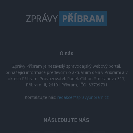
O nás
Zprávy Příbram je nezávislý zpravodajský webový portál,
přinášející informace především o aktuálním dění v Příbrami a v
okresu Příbram. Provozovatel: Radek Ctibor, Smetanova 317,
Příbram III, 26101 Příbram, IČO: 63799731
Kontaktujte nás:
redakce@zpravypribram.cz
NÁSLEDUJTE NÁS