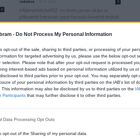
redakce
-
18. 3. 2024
0
0
PŘÍBRAM/KROMĚŘÍŽ - Ve třetím jarním utkání se
příbramští fotbalisté i jejich fanoušci konečně dočkali
vstřelených branek a i bodového zisku.Ke třetímu
jarnímu utkání zavítala...
bram -
Do Not Process My Personal Information
to opt-out of the sale, sharing to third parties, or processing of your per
formation for targeted advertising by us, please use the below opt-out s
r selection. Please note that after your opt-out request is processed y
eing interest-based ads based on personal information utilized by us or
disclosed to third parties prior to your opt-out. You may separately opt-
losure of your personal information by third parties on the IAB’s list of
. This information may also be disclosed by us to third parties on the
IA
Participants
that may further disclose it to other third parties.
Sport
Příbram opět navštívil poslanec
Jan Skopeček se svým
l Data Processing Opt Outs
dobročinným fotbalovým turnajem
redakce
-
19. 7. 2023
o opt-out of the Sharing of my personal data.
0
0