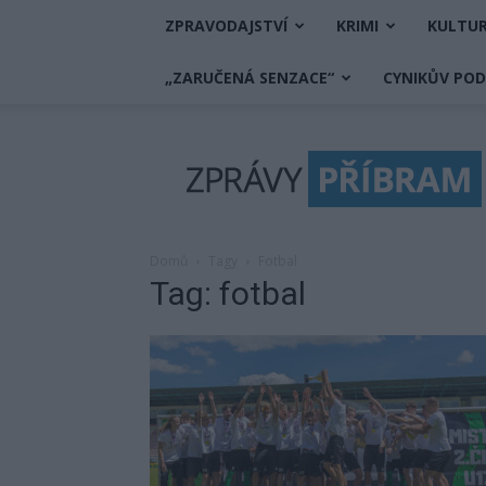
ZPRAVODAJSTVÍ
KRIMI
KULTU
„ZARUČENÁ SENZACE“
CYNIKŮV PO
Zprávy
Příbram
Domů
Tagy
Fotbal
Tag: fotbal