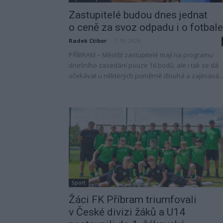
Zastupitelé budou dnes jednat
o ceně za svoz odpadu i o fotbale
Radek Ctibor
-
7. 10. 2024
PŘÍBRAM – Městští zastupitelé mají na programu
dnešního zasedání pouze 16 bodů, ale i tak se dá
očekávat u některých poměrně dlouhá a zajímavá..
Sport
Žáci FK Příbram triumfovali
v České divizi žáků a U14