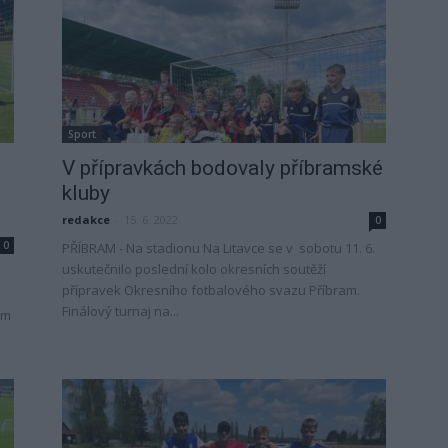
Sport
V přípravkách bodovaly příbramské
kluby
redakce
-
15. 6. 2022
0
0
PŘÍBRAM - Na stadionu Na Litavce se v sobotu 11. 6.
uskutečnilo poslední kolo okresních soutěží
přípravek Okresního fotbalového svazu Příbram.
Finálový turnaj na...
em