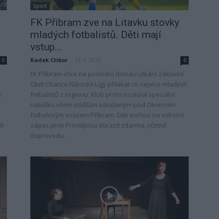
Sport
FK Příbram zve na Litavku stovky
mladých fotbalistů. Děti mají
vstup...
Radek Ctibor
-
14. 5. 2026
0
0
FK Příbram chce na poslední domácí utkání základní
části Chance Národní Ligy přilákat co nejvíce mladých
ů
fotbalistů z regionu. Klub proto rozeslal speciální
nabídku všem oddílům sdruženým pod Okresním
fotbalovým svazem Příbram. Děti mohou na sobotní
eň
zápas proti Prostějovu dorazit zdarma, včetně
doprovodu.