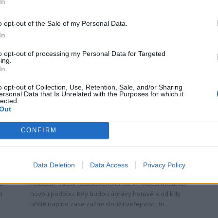
In
o
PŘÍBRAM - Místopředseda Poslanecké sněmovny PČR
Jan Skopeček (ODS) pokračoval o víkendu v tradiční
sérii letních charitativních fotbalových turnajů ve
o opt-out of the Sale of my Personal Data.
Středočeském kraji. Po úvodním...
In
to opt-out of processing my Personal Data for Targeted
ing.
In
o opt-out of Collection, Use, Retention, Sale, and/or Sharing
ersonal Data that Is Unrelated with the Purposes for which it
lected.
Out
Zpravodajství
CONFIRM
Podlesí modernizuje sportovní
areál
Data Deletion
Data Access
Privacy Policy
Radek Ctibor
-
30. 9. 2022
0
0
ku
PODLESÍ - Areál fotbalového hřiště v Podlesí dostává
m
novou podobu. Kdy budou úpravy hotové a od kdy
hřiště naplno zase začne sloužit veřejnosti, to...