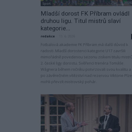
Sport
Mladší dorost FK Příbram ovládl
druhou ligu. Titul mistrů slaví
kategorie...
redakce
-
15. 6. 2026
Fotbalová akademie FK Příbram má další důvod k
radosti. Mladší dorostenci kategorie U17 završili
mimořádně povedenou sezonu ziskem titulu mistr
2. české ligy dorostu. Svěřenci trenéra Tomáše
Wágnera během ročníku potvrzovali svou kvalitu a
po závěrečném vítězství nad rezervou Viktorie Plz
mohli převzít mistrovský pohár.