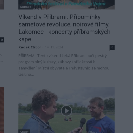
Kultura
Víkend v Příbrami: Přípomínky
sametové revoluce, noirové filmy,
Lakomec i koncerty příbramských
kapel
0
Radek Ctibor
-
14. 11. 2024
0
k
PŘÍBRAM - Tento víkend čeká Příbram opět pestrý
..
program plný kultury, zábavy i příležitostí k
zamyšlení. Místní obyvatelé i návštěvníci se mohou
těšit na...
Sport