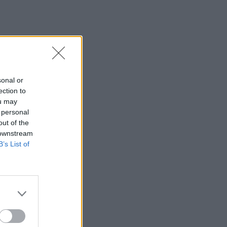
sonal or
ection to
ou may
 personal
out of the
 downstream
B’s List of