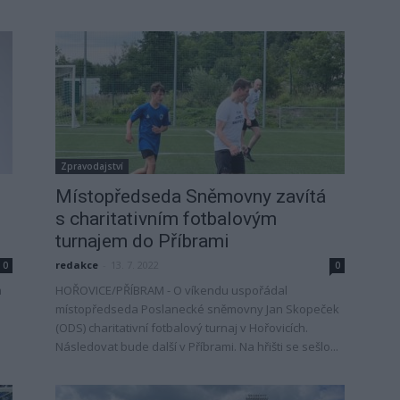
Zpravodajství
Místopředseda Sněmovny zavítá
s charitativním fotbalovým
turnajem do Příbrami
redakce
-
13. 7. 2022
0
0
m
HOŘOVICE/PŘÍBRAM - O víkendu uspořádal
místopředseda Poslanecké sněmovny Jan Skopeček
(ODS) charitativní fotbalový turnaj v Hořovicích.
Následovat bude další v Příbrami. Na hřišti se sešlo...