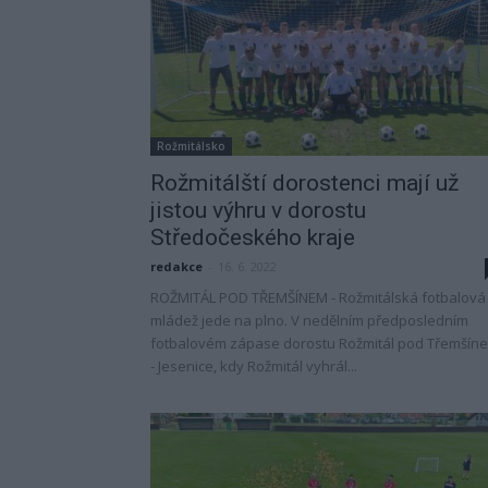
Rožmitálsko
Rožmitálští dorostenci mají už
jistou výhru v dorostu
Středočeského kraje
redakce
-
16. 6. 2022
ROŽMITÁL POD TŘEMŠÍNEM - Rožmitálská fotbalová
mládež jede na plno. V nedělním předposledním
fotbalovém zápase dorostu Rožmitál pod Třemšín
- Jesenice, kdy Rožmitál vyhrál...