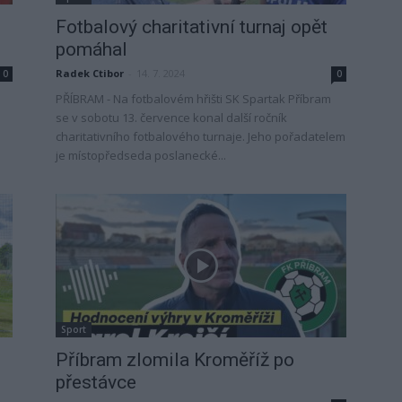
Fotbalový charitativní turnaj opět
pomáhal
Radek Ctibor
-
14. 7. 2024
0
0
PŘÍBRAM - Na fotbalovém hřišti SK Spartak Příbram
se v sobotu 13. července konal další ročník
.
charitativního fotbalového turnaje. Jeho pořadatelem
je místopředseda poslanecké...
Sport
Příbram zlomila Kroměříž po
přestávce