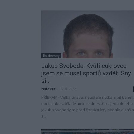
Rozhovory
Jakub Svoboda: Kvůli cukrovce
jsem se musel sportů vzdát. Sny
si...
redakce
-
17. 8. 2022
PŘÍBRAM - Velká únava, neustálé nutkání pít běhe
noci, slabost těla. Mamince dnes třicetijednaletého
Jakuba Svobody to před čtrnácti lety nedalo a zašla
s...