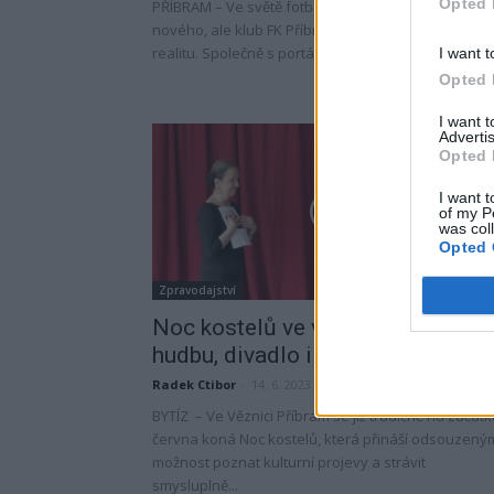
Opted 
PŘÍBRAM – Ve světě fotbalu je občas těžké najít něc
nového, ale klub FK Příbram se rozhodl změnit tuto
realitu. Společně s portálem FLOREA.cz...
I want t
Opted 
I want 
Advertis
Opted 
I want t
of my P
was col
Opted 
Zpravodajství
Noc kostelů ve věznici nabídla
hudbu, divadlo i fotbal
Radek Ctibor
-
14. 6. 2023
BYTÍZ – Ve Věznici Příbram se již tradičně na začát
června koná Noc kostelů, která přináší odsouzený
možnost poznat kulturní projevy a strávit
smysluplně...