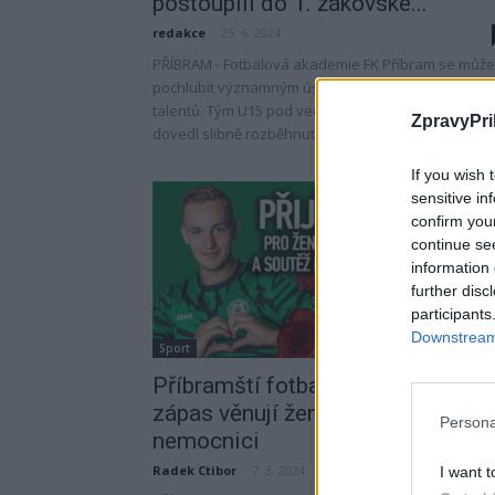
postoupili do 1. žákovské...
redakce
-
25. 6. 2024
PŘÍBRAM - Fotbalová akademie FK Příbram se může
pochlubit významným úspěchem svých mladých
talentů. Tým U15 pod vedením trenéra Jiřího Smoly
ZpravyPri
dovedl slibně rozběhnutou...
If you wish 
sensitive in
confirm you
continue se
information 
further disc
participants
Downstream 
Sport
Příbramští fotbalisté první jarní
zápas věnují ženám a příbramské
Persona
nemocnici
Radek Ctibor
-
7. 3. 2024
I want t