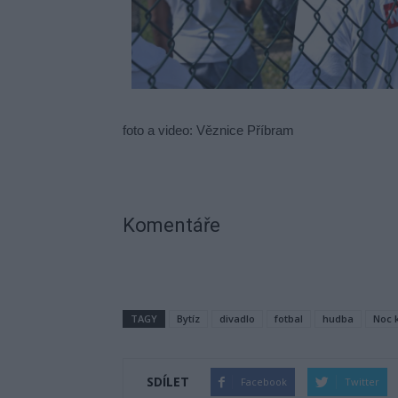
foto a video: Věznice Příbram
Komentáře
TAGY
Bytíz
divadlo
fotbal
hudba
Noc 
SDÍLET
Facebook
Twitter