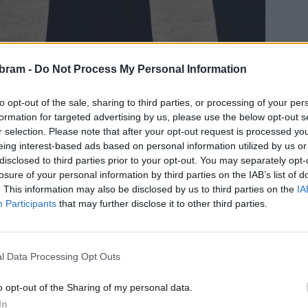
bram -
Do Not Process My Personal Information
Pro hosty a zaměstnance věznice byl připravený
zajímavý hagioterapeutický workshop na téma
to opt-out of the sale, sharing to third parties, or processing of your per
evangelijního příběhu o povolání celníka Matouše.
formation for targeted advertising by us, please use the below opt-out s
Účastníci měli možnost reflektovat nad vlastními
r selection. Please note that after your opt-out request is processed y
hodnotami a hledat inspiraci pro svou budoucnost.
eing interest-based ads based on personal information utilized by us or
disclosed to third parties prior to your opt-out. You may separately opt-
losure of your personal information by third parties on the IAB’s list of
V hlavní části programu bylo odpoledne uvedeno
. This information may also be disclosed by us to third parties on the
IA
divadelní představení s názvem „Dopis“, které bylo
Participants
that may further disclose it to other third parties.
součástí projektu Tango ve věznici. Toto emotivní
ezvou obecenstva, představuje sílu umění a jeho schopnost
teří si přejí prožít atmosféru tohoto unikátního divadelního
l Data Processing Opt Outs
video výše)
o opt-out of the Sharing of my personal data.
jímavou událostí, která propojila kulturní projevy, duchovní
In