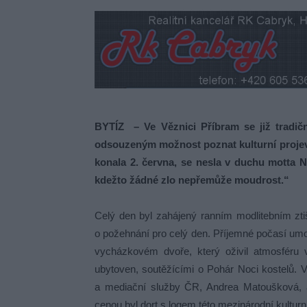
BYTÍZ – Ve Věznici Příbram se již tradič
odsouzeným možnost poznat kulturní projevy 
konala 2. června, se nesla v duchu motta N
kdežto žádné zlo nepřemůže moudrost.“
Celý den byl zahájený ranním modlitebním zti
o požehnání pro celý den. Příjemné počasí um
vycházkovém dvoře, který oživil atmosféru v
ubytoven, soutěžícími o Pohár Noci kostelů. V
a mediační služby ČR, Andrea Matoušková, a 
cenou byl dort s logem této mezinárodní kulturn