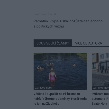
Předchozí článek
Památník Vojna získal pozůstalost jednoho
z politických vězňů
SOUVISEJÍCÍ ČLÁNKY
VÍCE OD AUTORA
Zpravodajství
Zpravodajstv
Většina koupališť na Příbramsku
Příbram mo
nabízí výborné podmínky. Horší voda
automaty. Př
je jen na Živohošti
Svaté Hory