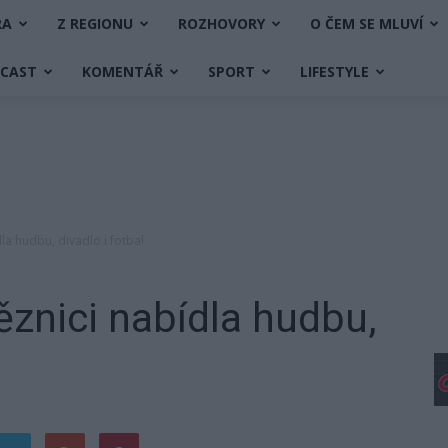
RA
Z REGIONU
ROZHOVORY
O ČEM SE MLUVÍ
DCAST
KOMENTÁŘ
SPORT
LIFESTYLE
la hudbu, divadlo i fotbal
ěznici nabídla hudbu,