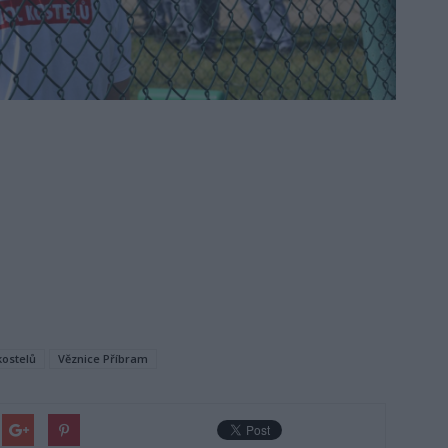
kostelů
Věznice Příbram