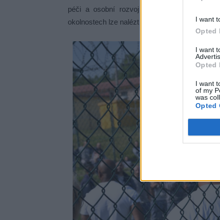
péči a osobní rozvoj vězňů. Tato iniciativa 
I want t
okolnostech lze nalézt světlo a moudrost.
Opted 
I want 
Advertis
Opted 
I want t
of my P
was col
Opted 