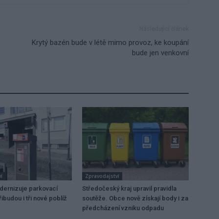
Následující článek
Krytý bazén bude v létě mimo provoz, ke koupání
bude jen venkovní
í
Zpravodajství
dernizuje parkovací
Středočeský kraj upravil pravidla
ibudou i tři nové poblíž
soutěže. Obce nově získají body i za
předcházení vzniku odpadu