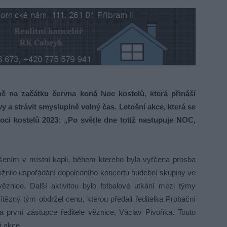
ně na začátku června koná Noc kostelů, která přináší
a strávit smysluplně volný čas. Letošní akce, která se
oci kostelů 2023: „Po světle dne totiž nastupuje NOC,
šením v místní kapli, během kterého byla vyřčena prosba
ožnilo uspořádání dopoledního koncertu hudební skupiny ve
ěznice. Další aktivitou bylo fotbalové utkání mezi týmy
ítězný tým obdržel cenu, kterou předali ředitelka Probační
první zástupce ředitele věznice, Václav Pivoňka. Touto
í akce.