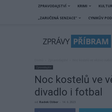
ZPRAVODAJSTVÍ
KRIMI
KULTU
„ZARUČENÁ SENZACE“
CYNIKŮV PO
Zprávy
Příbram
Domů
Zpravodajství
Noc kostelů ve věznici nabíd
Zpravodajství
Noc kostelů ve v
divadlo i fotbal
od
Radek Ctibor
-
14. 6. 2023