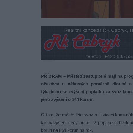
PŘÍBRAM – Městští zastupitelé mají na prog
očekávat u některých poměrně dlouhá a z
týkajícího se zvýšení poplatku za svoz ko
jeho zvýšení o 144 korun.
O tom, že město léta svoz a likvidaci komunál
tak navýšení ceny nutné. V případě schválen
korun na 864 korun na rok.