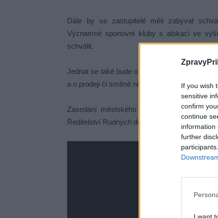
Dále by se zastupitelé měli zabývat schv
Významné sportovní kluby s alokací ve výš
schválit.
ZpravyPri
Jednat se také bude o indiciální dotaci pro m
a o prodeji či směně několika pozemků.
If you wish 
sensitive in
confirm you
Zasedání městského zastupitelstva začíná 
continue se
Ředitelství Rudných dolů a bude přenášeno také
information 
further disc
participants
Downstream 
Persona
I want t