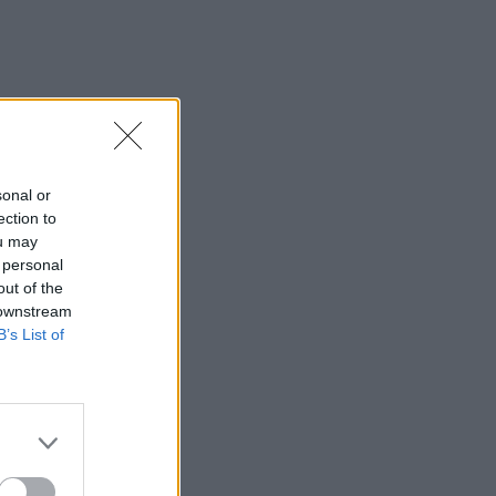
sonal or
ection to
ou may
 personal
out of the
 downstream
B’s List of