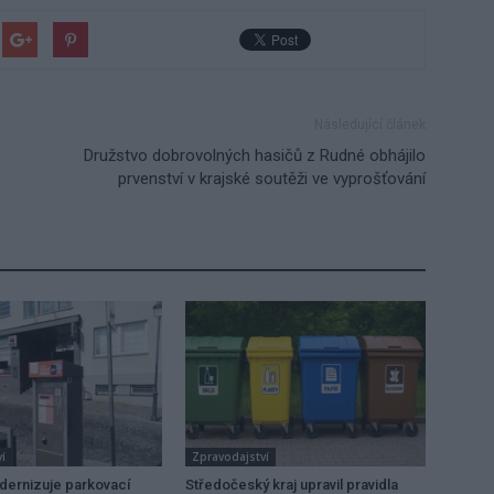
Následující článek
Družstvo dobrovolných hasičů z Rudné obhájilo
prvenství v krajské soutěži ve vyprošťování
í
Zpravodajství
dernizuje parkovací
Středočeský kraj upravil pravidla