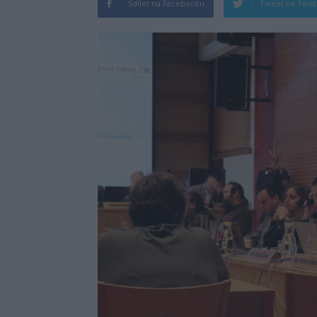
Sdílet na Facebooku
Tweet na Twit