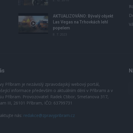
R
D
u
AKTUALIZOVÁNO: Bývalý objekt
Las Vegas na Trhovkách lehl
V
popelem
8. 7. 2023
ás
N
vy Příbram je nezávislý zpravodajský webový portál,
ášející informace především o aktuálním dění v Příbrami a v
su Příbram. Provozovatel: Radek Ctibor, Smetanova 317,
ram III, 26101 Příbram, IČO: 63799731
aktujte nás:
redakce@zpravypribram.cz