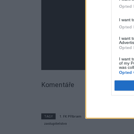
Opted 
I want t
Opted 
I want 
Advertis
Opted 
I want t
of my P
was col
Opted 
Komentáře
TAGY
1. FK Příbram
cena
dotace
fotbal
zastupitelstvo