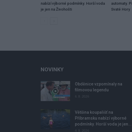
nabízí výborné podmínky. Horší voda
automaty. Př
je jen na Živohošti
Svaté Hory
NOVINKY
Obděnice vzpomínaly na
filmovou legendu
6. 8. 2026
Většina koupališť na
Příbramsku nabízí výborné
podmínky. Horší voda je jen...
4. 8. 2026