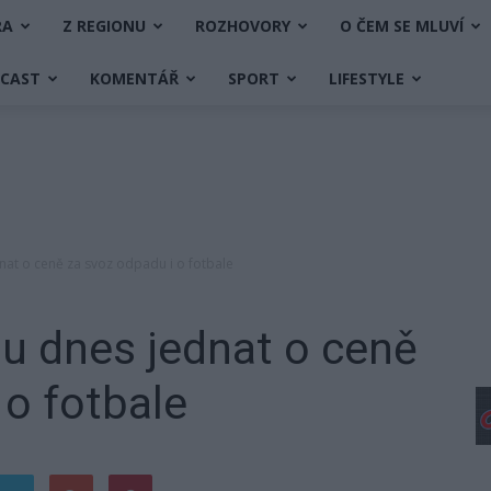
RA
Z REGIONU
ROZHOVORY
O ČEM SE MLUVÍ
DCAST
KOMENTÁŘ
SPORT
LIFESTYLE
nat o ceně za svoz odpadu i o fotbale
u dnes jednat o ceně
 o fotbale