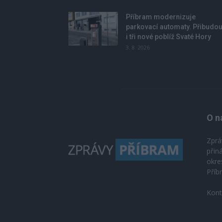
Příbram modernizuje
parkovací automaty. Přibudo
i tři nové poblíž Svaté Hory
3. 8. 2026
O n
Zprá
přin
okre
Příb
Kont