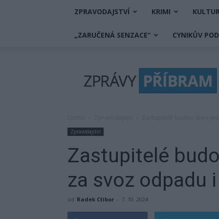
ZPRAVODAJSTVÍ
KRIMI
KULTU
„ZARUČENÁ SENZACE“
CYNIKŮV PO
Zprávy
Příbram
Domů
Zpravodajství
Zastupitelé budou dnes jed
Zpravodajství
Zastupitelé budo
za svoz odpadu i
od
Radek Ctibor
-
7. 10. 2024