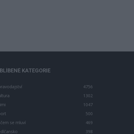
BLÍBENÉ KATEGORIE
ravodajství
4756
ltura
1302
imi
1047
ort
500
 čem se mluví
469
edlčansko
398