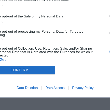
In
o opt-out of the Sale of my Personal Data.
In
to opt-out of processing my Personal Data for Targeted
ing.
In
o opt-out of Collection, Use, Retention, Sale, and/or Sharing
ersonal Data that Is Unrelated with the Purposes for which it
lected.
Out
CONFIRM
Data Deletion
Data Access
Privacy Policy
klub
odpad
pozemek
Příbram
sport