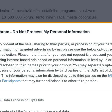
álením či neschválením dotačního programu s názvem
i 10 500 000 korun. Tento návrh rada města doporučuje
bram -
Do Not Process My Personal Information
ládežnickou kopanou pro 1. FK Příbram ve výši 3 000 000 Kč
to opt-out of the sale, sharing to third parties, or processing of your per
formation for targeted advertising by us, please use the below opt-out s
r selection. Please note that after your opt-out request is processed y
tradičně v 16 hodin v jednacím sále v budově bývalého
eing interest-based ads based on personal information utilized by us or
 online.
disclosed to third parties prior to your opt-out. You may separately opt-
losure of your personal information by third parties on the IAB’s list of
. This information may also be disclosed by us to third parties on the
IA
Participants
that may further disclose it to other third parties.
l Data Processing Opt Outs
o opt-out of the Sharing of my personal data.