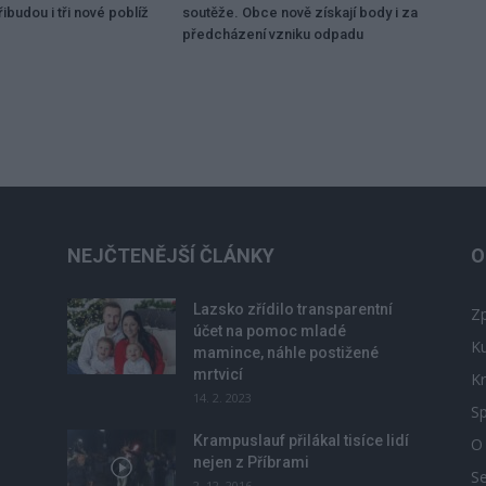
ibudou i tři nové poblíž
soutěže. Obce nově získají body i za
předcházení vzniku odpadu
NEJČTENĚJŠÍ ČLÁNKY
O
Lazsko zřídilo transparentní
Zp
účet na pomoc mladé
Ku
mamince, náhle postižené
mrtvicí
Kr
14. 2. 2023
Sp
Krampuslauf přilákal tisíce lidí
O
nejen z Příbrami
S
2. 12. 2016