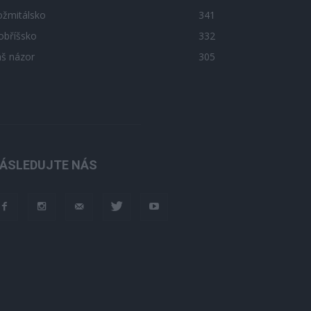
ožmitálsko
341
obříšsko
332
áš názor
305
ÁSLEDUJTE NÁS