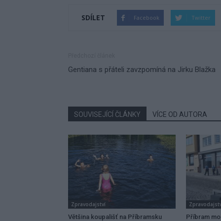
SDÍLET
Facebook
Twitter
Předchozí článek
Gentiana s přáteli zavzpomíná na Jirku Blažka
SOUVISEJÍCÍ ČLÁNKY
VÍCE OD AUTORA
Zpravodajství
Zpravodajstv
Většina koupališť na Příbramsku
Příbram mo