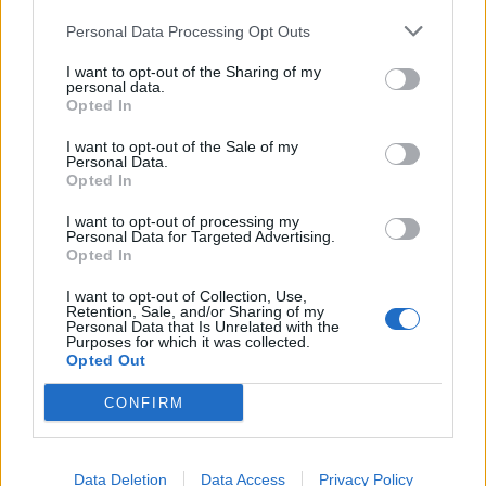
Většina koupališť na Příbramsku nabízí
Personal Data Processing Opt Outs
výborné podmínky. Horší voda je jen na
Živohošti
I want to opt-out of the Sharing of my
Zpravodajství
personal data.
Opted In
Příbram modernizuje parkovací automaty.
Přibudou i tři nové poblíž Svaté Hory
I want to opt-out of the Sale of my
Personal Data.
Zpravodajství
Opted In
I want to opt-out of processing my
Středočeský kraj upravil pravidla soutěže.
Personal Data for Targeted Advertising.
Obce nově získají body i za předcházení
Opted In
vzniku odpadu
Zpravodajství
I want to opt-out of Collection, Use,
Retention, Sale, and/or Sharing of my
Personal Data that Is Unrelated with the
Purposes for which it was collected.
Opted Out
CONFIRM
Data Deletion
Data Access
Privacy Policy