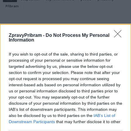
Příbram
ZpravyPribram -
Do Not Process My Personal
Information
If you wish to opt-out of the sale, sharing to third parties, or
processing of your personal or sensitive information for
Předchozí článek
Následující článek
targeted advertising by us, please use the below opt-out
section to confirm your selection. Please note that after your
Vedení města po roce otočilo.
Na dětském hřišti Pod Čertovým
opt-out request is processed you may continue seeing
Zastupitel Václav Dvořák
pahorkem se mají objevovat
interest-based ads based on personal information utilized by
připomíná ztracený čas
injekční stříkačky. Město slíbilo
us or personal information disclosed to third parties prior to
u 2. polikliniky
větší dohled
your opt-out. You may separately opt-out of the further
disclosure of your personal information by third parties on the
IAB’s list of downstream participants. This information may
SOUVISEJÍCÍ ČLÁNKY
also be disclosed by us to third parties on the
IAB’s List of
VÍCE OD AUTORA
Downstream Participants
that may further disclose it to other
third parties.