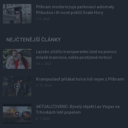
Příbram modernizuje parkovací automaty.
Přibudou i tři nové poblíž Svaté Hory
3. 8. 2026
NEJČTENĚJŠÍ ČLÁNKY
Lazsko zřídilo transparentní účet na pomoc
mladé mamince, náhle postižené mrtvicí
14. 2. 2023
Krampuslauf přilákal tisíce lidí nejen z Příbrami
2. 12. 2016
AKTUALIZOVÁNO: Bývalý objekt Las Vegas na
Trhovkách lehl popelem
8. 7. 2023