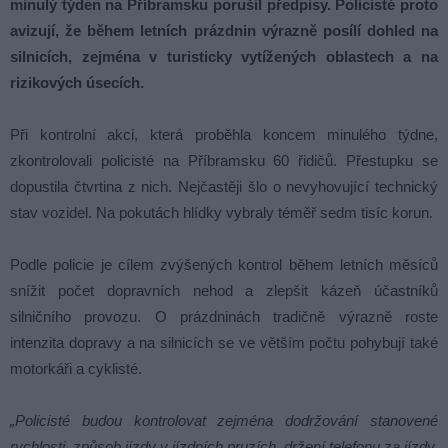
minulý týden na Příbramsku porušil předpisy. Policisté proto
avizují, že během letních prázdnin výrazně posílí dohled na
silnicích, zejména v turisticky vytížených oblastech a na
rizikových úsecích.
Při kontrolní akci, která proběhla koncem minulého týdne,
zkontrolovali policisté na Příbramsku 60 řidičů. Přestupku se
dopustila čtvrtina z nich. Nejčastěji šlo o nevyhovující technický
stav vozidel. Na pokutách hlídky vybraly téměř sedm tisíc korun.
Podle policie je cílem zvýšených kontrol během letních měsíců
snížit počet dopravních nehod a zlepšit kázeň účastníků
silničního provozu. O prázdninách tradičně výrazně roste
intenzita dopravy a na silnicích se ve větším počtu pohybují také
motorkáři a cyklisté.
„Policisté budou kontrolovat zejména dodržování stanovené
rychlosti, způsob jízdy v jízdních pruzích, držení telefonu za jízdy,