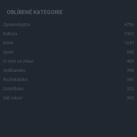
OBLÍBENÉ KATEGORIE
Zpravodajství
4756
Kultura
1302
Krimi
1047
Sport
500
O čem se mluví
469
Sedlčansko
398
Rožmitálsko
341
Dobříšsko
332
Váš názor
305