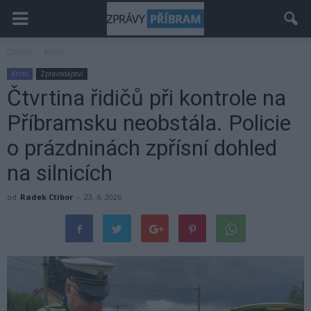
Domů
Krimi
Krimi
Zpravodajství
Čtvrtina řidičů při kontrole na
Příbramsku neobstála. Policie
o prázdninách zpřísní dohled
na silnicích
od
Radek Ctibor
-
23. 6. 2026