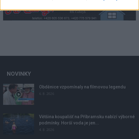
NOVINKY
Obděnice vzpomínaly na filmovou legendu
6. 8. 2026
Většina koupališť na Příbramsku nabízí výborné
podmínky. Horší voda je jen...
4. 8. 2026