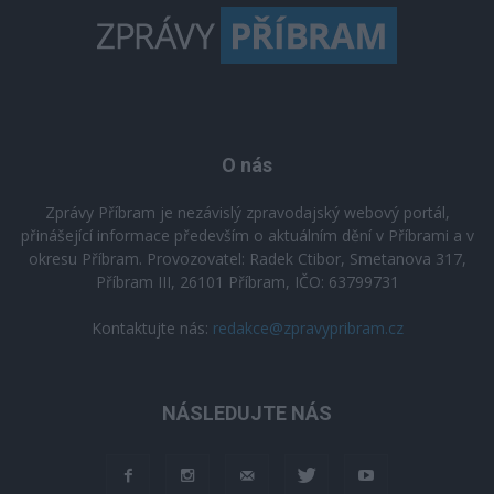
O nás
Zprávy Příbram je nezávislý zpravodajský webový portál,
přinášející informace především o aktuálním dění v Příbrami a v
okresu Příbram. Provozovatel: Radek Ctibor, Smetanova 317,
Příbram III, 26101 Příbram, IČO: 63799731
Kontaktujte nás:
redakce@zpravypribram.cz
NÁSLEDUJTE NÁS