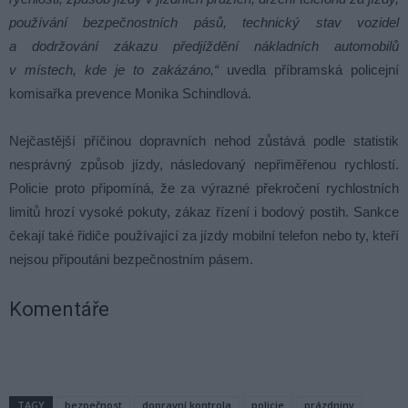
používání bezpečnostních pásů, technický stav vozidel
a dodržování zákazu předjíždění nákladních automobilů
v místech, kde je to zakázáno,“
uvedla příbramská policejní
komisařka prevence Monika Schindlová.
Nejčastější příčinou dopravních nehod zůstává podle statistik
nesprávný způsob jízdy, následovaný nepřiměřenou rychlostí.
Policie proto připomíná, že za výrazné překročení rychlostních
limitů hrozí vysoké pokuty, zákaz řízení i bodový postih. Sankce
čekají také řidiče používající za jízdy mobilní telefon nebo ty, kteří
nejsou připoutáni bezpečnostním pásem.
Komentáře
TAGY
bezpečnost
dopravní kontrola
policie
prázdniny