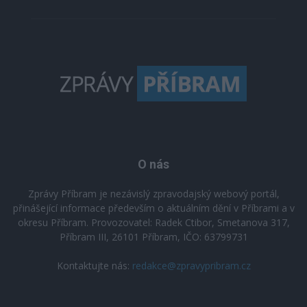
O nás
Zprávy Příbram je nezávislý zpravodajský webový portál,
přinášející informace především o aktuálním dění v Příbrami a v
okresu Příbram. Provozovatel: Radek Ctibor, Smetanova 317,
Příbram III, 26101 Příbram, IČO: 63799731
Kontaktujte nás:
redakce@zpravypribram.cz