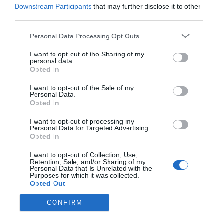
Downstream Participants
that may further disclose it to other
SOUVISEJÍCÍ ČLÁNKY
third parties.
VÍCE OD AUTORA
Personal Data Processing Opt Outs
Rallycross Cup se vrací do Sedlčan.
I want to opt-out of the Sharing of my
personal data.
O vítězství bude bojovat přes šedesát
Opted In
jezdců
Sedlčansko
I want to opt-out of the Sale of my
Personal Data.
Daniel Rosenbaum potřeboval změnit
Opted In
prostředí. Teď bude naším soupeřem,
říká jeho otec
I want to opt-out of processing my
Rozhovory
Personal Data for Targeted Advertising.
Opted In
Dan Rosenbaum bilancuje sezonu
I want to opt-out of Collection, Use,
volejbalistů i změny v týmu. Cílem zůstává
Retention, Sale, and/or Sharing of my
play off
Personal Data that Is Unrelated with the
Sport
Purposes for which it was collected.
Opted Out
CONFIRM