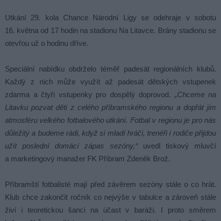
Utkání 29. kola Chance Národní Ligy se odehraje v sobotu
16. května od 17 hodin na stadionu Na Litavce. Brány stadionu se
otevřou už o hodinu dříve.
Speciální nabídku obdrželo téměř padesát regionálních klubů.
Každý z nich může využít až padesát dětských vstupenek
zdarma a čtyři vstupenky pro dospělý doprovod.
„Chceme na
Litavku pozvat děti z celého příbramského regionu a dopřát jim
atmosféru velkého fotbalového utkání. Fotbal v regionu je pro nás
důležitý a budeme rádi, když si mladí hráči, trenéři i rodiče přijdou
užít poslední domácí zápas sezóny,“
uvedl tiskový mluvčí
a marketingový manažer FK Příbram Zdeněk Brož.
Příbramští fotbalisté mají před závěrem sezóny stále o co hrát.
Klub chce zakončit ročník co nejvýše v tabulce a zároveň stále
živí i teoretickou šanci na účast v baráži. I proto směrem