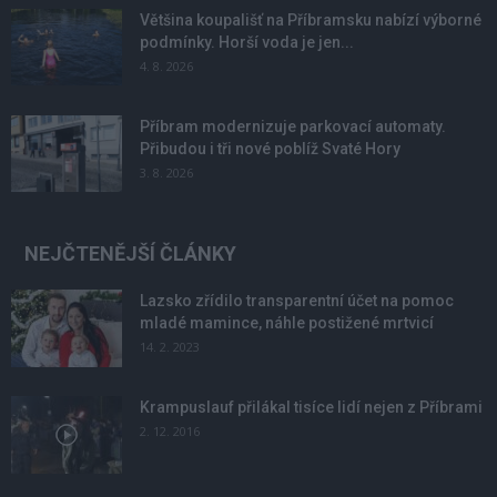
Většina koupališť na Příbramsku nabízí výborné
podmínky. Horší voda je jen...
4. 8. 2026
Příbram modernizuje parkovací automaty.
Přibudou i tři nové poblíž Svaté Hory
3. 8. 2026
NEJČTENĚJŠÍ ČLÁNKY
Lazsko zřídilo transparentní účet na pomoc
mladé mamince, náhle postižené mrtvicí
14. 2. 2023
Krampuslauf přilákal tisíce lidí nejen z Příbrami
2. 12. 2016