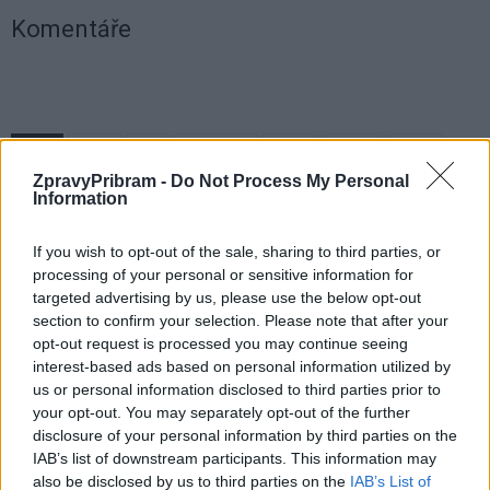
Komentáře
TAGY
baráž
děti
FK Příbram
fotbal
sobota
zápas
ZpravyPribram -
Do Not Process My Personal
Information
If you wish to opt-out of the sale, sharing to third parties, or
processing of your personal or sensitive information for
targeted advertising by us, please use the below opt-out
section to confirm your selection. Please note that after your
opt-out request is processed you may continue seeing
interest-based ads based on personal information utilized by
Předchozí článek
Následující článek
us or personal information disclosed to third parties prior to
Podlesí odmítlo Kameny
Příbramské divadlo má získat
your opt-out. You may separately opt-out of the further
zmizelých. Pietní místo proto
další milion od kraje. Peníze mají
disclosure of your personal information by third parties on the
vzniklo na Vojně
pomoci s provozem i mzdami
IAB’s list of downstream participants. This information may
also be disclosed by us to third parties on the
IAB’s List of