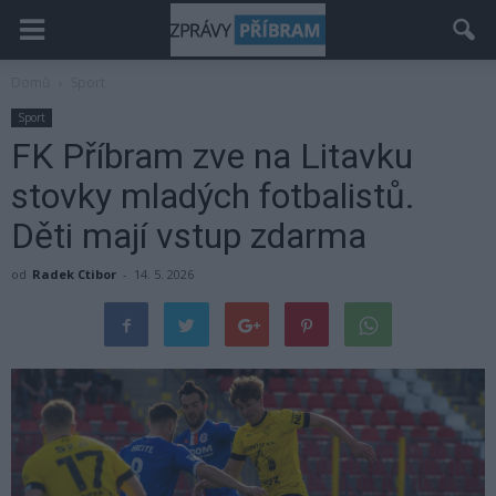
Domů
Sport
Sport
FK Příbram zve na Litavku
stovky mladých fotbalistů.
Děti mají vstup zdarma
od
Radek Ctibor
-
14. 5. 2026