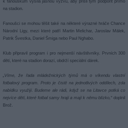
k fanouškům vysílá jasnou výzvu, aby přišli tým podpořit přímo
na stadion.
Fanoušci se mohou těšit také na některé výrazné hráče Chance
Národní Ligy, mezi které patří Martin Melichar, Jaroslav Málek,
Patrik Švestka, Daniel Šmiga nebo Paul Nghabo.
Klub připravil program i pro nejmenší návštěvníky. Prvních 300
dětí, které na stadion dorazí, obdrží speciální dárek.
„Víme, že řada mládežnických týmů má o víkendu vlastní
fotbalový program. Proto je čistě na jednotlivých oddílech, zda
nabídku využijí. Budeme ale rádi, když se na Litavce potká co
nejvíce dětí, které fotbal samy hrají a mají k němu blízko,“
doplnil
Brož.