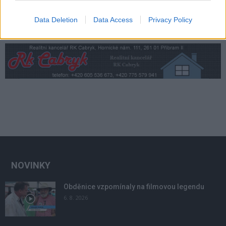
Data Deletion
Data Access
Privacy Policy
NOVINKY
Obděnice vzpomínaly na filmovou legendu
6. 8. 2026