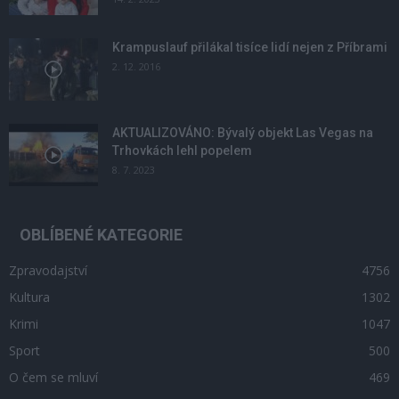
Krampuslauf přilákal tisíce lidí nejen z Příbrami
2. 12. 2016
AKTUALIZOVÁNO: Bývalý objekt Las Vegas na
Trhovkách lehl popelem
8. 7. 2023
OBLÍBENÉ KATEGORIE
Zpravodajství
4756
Kultura
1302
Krimi
1047
Sport
500
O čem se mluví
469