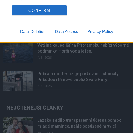
NOVINKY
CONFIRM
Obděnice vzpomínaly na filmovou legendu
6. 8. 2026
Data Deletion
Data Access
Privacy Policy
Většina koupališť na Příbramsku nabízí výborné
podmínky. Horší voda je jen...
4. 8. 2026
Příbram modernizuje parkovací automaty.
Přibudou i tři nové poblíž Svaté Hory
3. 8. 2026
NEJČTENĚJŠÍ ČLÁNKY
Lazsko zřídilo transparentní účet na pomoc
mladé mamince, náhle postižené mrtvicí
14. 2. 2023