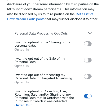
Obce nově získají body i za předcházení
disclosure of your personal information by third parties on the
vzniku odpadu
Zpravodajství
IAB’s list of downstream participants. This information may
also be disclosed by us to third parties on the
IAB’s List of
Downstream Participants
that may further disclose it to other
third parties.
Personal Data Processing Opt Outs
I want to opt-out of the Sharing of my
personal data.
Opted In
I want to opt-out of the Sale of my
Personal Data.
Opted In
I want to opt-out of processing my
Personal Data for Targeted Advertising.
Opted In
I want to opt-out of Collection, Use,
Retention, Sale, and/or Sharing of my
Personal Data that Is Unrelated with the
Purposes for which it was collected.
Opted Out