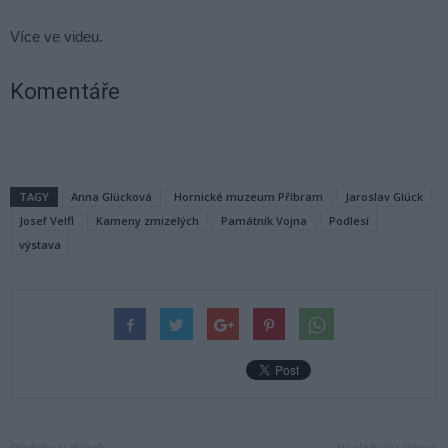
Více ve videu.
Komentáře
TAGY
Anna Glücková
Hornické muzeum Příbram
Jaroslav Glück
Josef Velfl
Kameny zmizelých
Památník Vojna
Podlesí
výstava