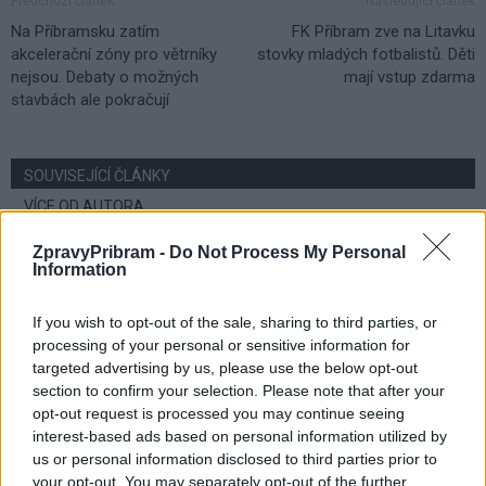
Předchozí článek
Následující článek
Na Příbramsku zatím
FK Příbram zve na Litavku
akcelerační zóny pro větrníky
stovky mladých fotbalistů. Děti
nejsou. Debaty o možných
mají vstup zdarma
stavbách ale pokračují
SOUVISEJÍCÍ ČLÁNKY
VÍCE OD AUTORA
ZpravyPribram -
Do Not Process My Personal
Většina koupališť na Příbramsku nabízí
Information
výborné podmínky. Horší voda je jen na
Živohošti
Zpravodajství
If you wish to opt-out of the sale, sharing to third parties, or
processing of your personal or sensitive information for
Příbram modernizuje parkovací automaty.
targeted advertising by us, please use the below opt-out
Přibudou i tři nové poblíž Svaté Hory
section to confirm your selection. Please note that after your
opt-out request is processed you may continue seeing
Zpravodajství
interest-based ads based on personal information utilized by
us or personal information disclosed to third parties prior to
Středočeský kraj upravil pravidla soutěže.
your opt-out. You may separately opt-out of the further