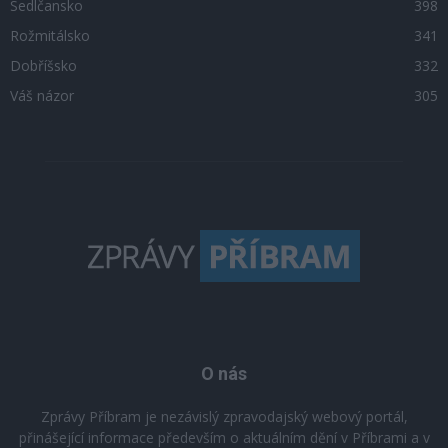
Sedlčansko
398
Rožmitálsko
341
Dobříšsko
332
Váš názor
305
O nás
Zprávy Příbram je nezávislý zpravodajský webový portál,
přinášející informace především o aktuálním dění v Příbrami a v