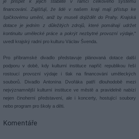
je přispět k jejich stabilitě v rámci celkového systému
financování. Zajišťují, že lidé v našem kraji mají přístup ke
špičkovému umění, aniž by museli dojíždět do Prahy. Krajská
dotace je jedním z důležitých zdrojů, které pomáhají udržet
kontinuitu umělecké práce a pokrýt nezbytné provozní výdaje,
“
uvedl krajský radní pro kulturu
Václav Švenda
.
Pro příbramské divadlo představuje plánovaná dotace další
podporu v době, kdy kulturní instituce napříč republikou řeší
rostoucí provozní výdaje i tlak na financování uměleckých
souborů. Divadlo Antonína Dvořáka patří dlouhodobě mezi
nejvýznamnější kulturní instituce ve městě a pravidelně nabízí
nejen činoherní představení, ale i koncerty, hostující soubory
nebo program pro školy a děti.
Komentáře