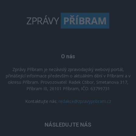
O nás
Zprávy Příbram je nezávislý zpravodajský webový portál,
přinášející informace především o aktuálním dění v Příbrami a v
okresu Příbram. Provozovatel: Radek Ctibor, Smetanova 317,
Příbram III, 26101 Příbram, IČO: 63799731
Kontaktujte nás:
redakce@zpravypribram.cz
NÁSLEDUJTE NÁS