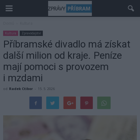
Domů
Kultura
Kultura
Zpravodajství
Příbramské divadlo má získat
další milion od kraje. Peníze
mají pomoci s provozem
i mzdami
od
Radek Ctibor
-
15. 5. 2026