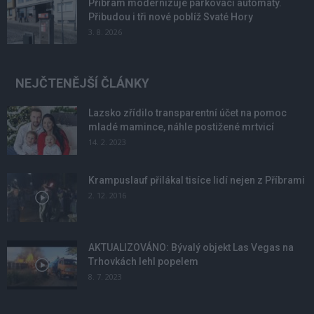
Příbram modernizuje parkovací automaty.
Přibudou i tři nové poblíž Svaté Hory
3. 8. 2026
NEJČTENĚJŠÍ ČLÁNKY
Lazsko zřídilo transparentní účet na pomoc
mladé mamince, náhle postižené mrtvicí
14. 2. 2023
Krampuslauf přilákal tisíce lidí nejen z Příbrami
2. 12. 2016
AKTUALIZOVÁNO: Bývalý objekt Las Vegas na
Trhovkách lehl popelem
8. 7. 2023