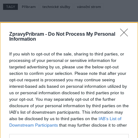
TAGY
Příbram
technické služby
vánoční strom
ZpravyPribram -
Do Not Process My Personal
Information
If you wish to opt-out of the sale, sharing to third parties, or
processing of your personal or sensitive information for
targeted advertising by us, please use the below opt-out
Předchozí článek
Následující článek
section to confirm your selection. Please note that after your
Jiráskovy sady po roce znovu
Mladší dorost FK Příbram ovládl
opt-out request is processed you may continue seeing
otevřely. Jsou novou vstupní
druhou ligu. Titul mistrů slaví
interest-based ads based on personal information utilized by
branou do Příbrami
kategorie U17
us or personal information disclosed to third parties prior to
your opt-out. You may separately opt-out of the further
disclosure of your personal information by third parties on the
IAB’s list of downstream participants. This information may
SOUVISEJÍCÍ ČLÁNKY
also be disclosed by us to third parties on the
IAB’s List of
VÍCE OD AUTORA
Downstream Participants
that may further disclose it to other
third parties.
Většina koupališť na Příbramsku nabízí