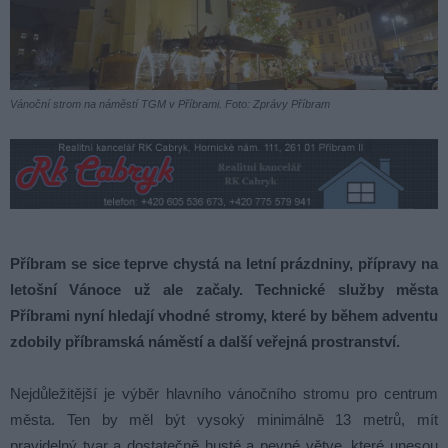
Vánoční strom na náměstí TGM v Příbrami. Foto: Zprávy Příbram
Příbram se sice teprve chystá na letní prázdniny, přípravy na
letošní Vánoce už ale začaly. Technické služby města
Příbrami nyní hledají vhodné stromy, které by během adventu
zdobily příbramská náměstí a další veřejná prostranství.
Nejdůležitější je výběr hlavního vánočního stromu pro centrum
města. Ten by měl být vysoký minimálně 13 metrů, mít
pravidelný tvar a dostatečně husté a pevné větve, které unesou