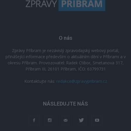
O nás
Zprávy Příbram je nezávislý zpravodajský webový portál,
přinášející informace především o aktuálním dění v Příbrami a v
okresu Příbram. Provozovatel: Radek Ctibor, Smetanova 317,
Příbram III, 26101 Příbram, IČO: 63799731
Kontaktujte nás:
redakce@zpravypribram.cz
NÁSLEDUJTE NÁS