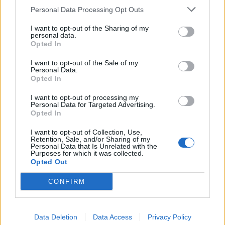
Personal Data Processing Opt Outs
výborné podmínky. Horší voda je jen na
Živohošti
Zpravodajství
I want to opt-out of the Sharing of my
personal data.
Opted In
Příbram modernizuje parkovací automaty.
Přibudou i tři nové poblíž Svaté Hory
I want to opt-out of the Sale of my
Personal Data.
Zpravodajství
Opted In
Středočeský kraj upravil pravidla soutěže.
I want to opt-out of processing my
Personal Data for Targeted Advertising.
Obce nově získají body i za předcházení
Opted In
vzniku odpadu
Zpravodajství
I want to opt-out of Collection, Use,
Retention, Sale, and/or Sharing of my
Personal Data that Is Unrelated with the
Purposes for which it was collected.
Opted Out
CONFIRM
Data Deletion
Data Access
Privacy Policy