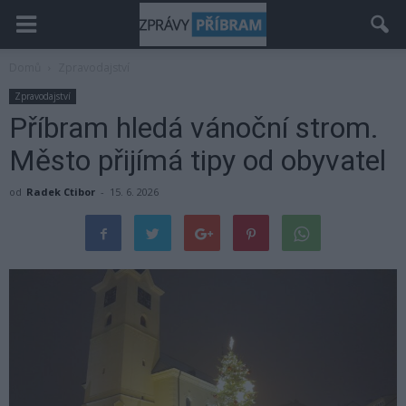
Domů
Zpravodajství
Zpravodajství
Příbram hledá vánoční strom.
Město přijímá tipy od obyvatel
od
Radek Ctibor
-
15. 6. 2026