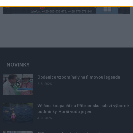
NOVINKY
Obděnice vzpomínaly na filmovou legendu
6. 8. 2026
Většina koupališť na Příbramsku nabízí výborné
podmínky. Horší voda je jen...
4. 8. 2026