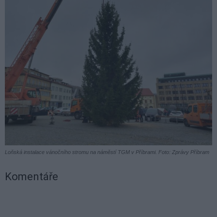
Loňská instalace vánočního stromu na náměstí TGM v Příbrami. Foto: Zprávy Příbram
Komentáře