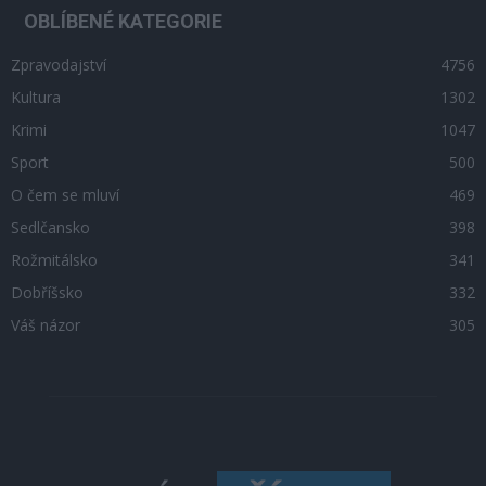
OBLÍBENÉ KATEGORIE
Zpravodajství
4756
Kultura
1302
Krimi
1047
Sport
500
O čem se mluví
469
Sedlčansko
398
Rožmitálsko
341
Dobříšsko
332
Váš názor
305