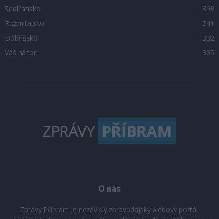
Sedlčansko
398
Rožmitálsko
341
Dobříšsko
332
Váš názor
305
O nás
Zprávy Příbram je nezávislý zpravodajský webový portál,