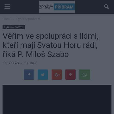
Domů
Cynikův podcast
Cynikův podcast
Věřím ve spolupráci s lidmi,
kteří mají Svatou Horu rádi,
říká P. Miloš Szabo
od
redakce
-
6. 2. 2026