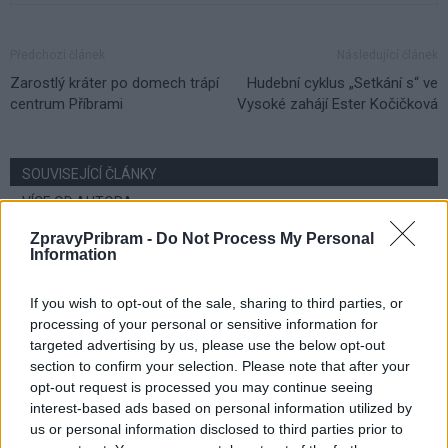
Předchozí článek
Následující článek
Zarostlý kráter po domech trápí
Hudební cyklus „Setkání s“ ve
centrum Příbrami
Vysoké zahájí Ester Kočičková
SOUVISEJÍCÍ ČLÁNKY
VÍCE OD AUTORA
ZpravyPribram -
Do Not Process My Personal
Učitel Petr Duchoň: Děti dnes umí TikTok,
Information
ale často ne e-mail
If you wish to opt-out of the sale, sharing to third parties, or
Cynikův podcast
processing of your personal or sensitive information for
targeted advertising by us, please use the below opt-out
Cynikův podcast: Od hornictví jsem zběhl
section to confirm your selection. Please note that after your
k muzice, říká rocker Petr Kollert
opt-out request is processed you may continue seeing
Cynikův podcast
interest-based ads based on personal information utilized by
us or personal information disclosed to third parties prior to
V Ulici se objevím ještě v dubnu, říká