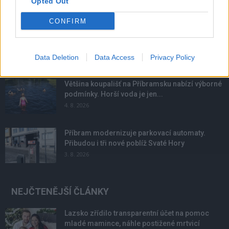
Opted Out
NOVINKY
CONFIRM
Obděnice vzpomínaly na filmovou legendu
6. 8. 2026
Data Deletion
Data Access
Privacy Policy
Většina koupališť na Příbramsku nabízí výborné
podmínky. Horší voda je jen...
4. 8. 2026
Příbram modernizuje parkovací automaty.
Přibudou i tři nové poblíž Svaté Hory
3. 8. 2026
NEJČTENĚJŠÍ ČLÁNKY
Lazsko zřídilo transparentní účet na pomoc
mladé mamince, náhle postižené mrtvicí