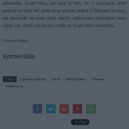
potenciálu Svaté Hory, ale také o tom, že v současné době
pracuje za šest lidí, jestli ho je možné potkat v Příbrami na pivu,
ale prozradil na sebe také, jakým zajímavým způsobem tráví
volný čas, nebo zda by mu vadila na Svaté Hoře rozhledna…
Více ve videu.
Komentáře
TAGY
Cynikův podcast
farář
Miloš Szabo
Příbram
Svatá Hora