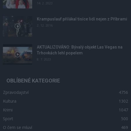
14. 2. 2023
Krampuslauf přilákal tisíce lidí nejen z Příbrami
2. 12. 2016
AKTUALIZOVÁNO: Bývalý objekt Las Vegas na
Trhovkách lehl popelem
8. 7. 2023
OBLÍBENÉ KATEGORIE
Zpravodajství
4756
Kultura
1302
Krimi
1047
Sport
500
O čem se mluví
469